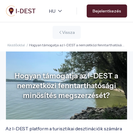
Ugrás
Bejelentkezés
a
tartalomra
Vissza
Kezdőoldal
/
Hogyan támogatja az I-DEST a nemzetközi fenntarthatósági
minősítés megszerzését?
Hogyan támogatja az I-DEST a
nemzetközi fenntarthatósági
minősítés megszerzését?
Az I-DEST platform a turisztikai desztinációk számára 