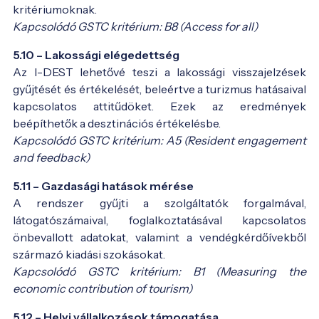
kritériumoknak.
Kapcsolódó GSTC kritérium: B8 (Access for all)
5.10 – Lakossági elégedettség
Az I-DEST lehetővé teszi a lakossági visszajelzések
gyűjtését és értékelését, beleértve a turizmus hatásaival
kapcsolatos attitűdöket. Ezek az eredmények
beépíthetők a desztinációs értékelésbe.
Kapcsolódó GSTC kritérium: A5 (Resident engagement
and feedback)
5.11 – Gazdasági hatások mérése
A rendszer gyűjti a szolgáltatók forgalmával,
látogatószámaival, foglalkoztatásával kapcsolatos
önbevallott adatokat, valamint a vendégkérdőívekből
származó kiadási szokásokat.
Kapcsolódó GSTC kritérium: B1 (Measuring the
economic contribution of tourism)
5.12 – Helyi vállalkozások támogatása