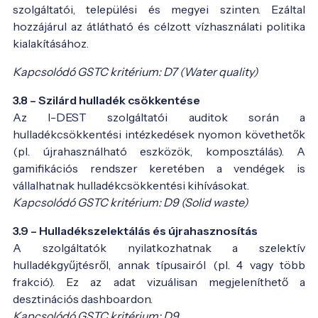
szolgáltatói, települési és megyei szinten. Ezáltal
hozzájárul az átlátható és célzott vízhasználati politika
kialakításához.
Kapcsolódó GSTC kritérium: D7 (Water quality)
3.8 – Szilárd hulladék csökkentése
Az I-DEST szolgáltatói auditok során a
hulladékcsökkentési intézkedések nyomon követhetők
(pl. újrahasználható eszközök, komposztálás). A
gamifikációs rendszer keretében a vendégek is
vállalhatnak hulladékcsökkentési kihívásokat.
Kapcsolódó GSTC kritérium: D9 (Solid waste)
3.9 – Hulladékszelektálás és újrahasznosítás
A szolgáltatók nyilatkozhatnak a szelektív
hulladékgyűjtésről, annak típusairól (pl. 4 vagy több
frakció). Ez az adat vizuálisan megjeleníthető a
desztinációs dashboardon.
Kapcsolódó GSTC kritérium: D9