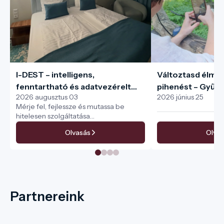
I-DEST – intelligens,
Változtasd élmé
fenntartható és adatvezérelt
pihenést – Gyűjtsd
2026 augusztus 03
2026 június 25
turisztikai menedzsment a teljes
pecséteket az I-
Mérje fel, fejlessze és mutassa be
turisztikai ökoszisztéma
hitelesen szolgáltatása
számára
fenntarthatóságát
Olvasás
Olvas
Partnereink