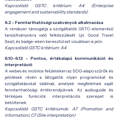
Kapcsolódó GSTC kritérium: A4 (Enterprise
engagement and sustainability standards)
6.2 – Fenntarthatósági szabványok alkalmazása
A rendszer támogatja a szolgáltatók GSTC-elismerésű
tanúsítványokra való felkészülését (pl. Good Travel
Seal), és badge-eken keresztül ezt vizuálisan is jelzi.
Kapcsolódó GSTC kritérium: A4
6.10–6.12 – Pontos, értékalapú kommunikáció és
interpretáció
A webes és mobilos felületeken az SDG-alapú szűrők és
jelölések révén a látogatók olyan programokat és
szolgáltatásokat találnak, amelyek megfelelnek saját
fenntarthatósági értékrendjüknek. Az audioguide és
térképes funkciók interpretációs szerepet is
betöltenek.
Kapcsolódó GSTC kritériumok: A7 (Promotion and
information), C7 (Site interpretation)