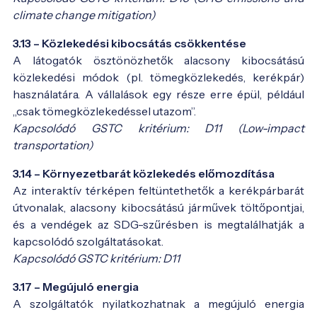
climate change mitigation)
3.13 – Közlekedési kibocsátás csökkentése
A látogatók ösztönözhetők alacsony kibocsátású
közlekedési módok (pl. tömegközlekedés, kerékpár)
használatára. A vállalások egy része erre épül, például
„csak tömegközlekedéssel utazom”.
Kapcsolódó GSTC kritérium: D11 (Low-impact
transportation)
3.14 – Környezetbarát közlekedés előmozdítása
Az interaktív térképen feltüntethetők a kerékpárbarát
útvonalak, alacsony kibocsátású járművek töltőpontjai,
és a vendégek az SDG-szűrésben is megtalálhatják a
kapcsolódó szolgáltatásokat.
Kapcsolódó GSTC kritérium: D11
3.17 – Megújuló energia
A szolgáltatók nyilatkozhatnak a megújuló energia