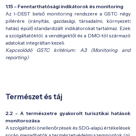
1.15 – Fenntarthatósági indikátorok és monitoring
Az I-DEST belső monitoring rendszere a GSTC négy
pillérére (irányítás, gazdasági, társadalmi, környezeti
hatás) épülő standardizált indikátorokat tartalmaz. Ezek
a szolgáltatóktól, a vendégektől és a DMO-tól származó
adatokat integráltan kezeli.
Kapcsolódó GSTC kritérium: A3 (Monitoring and
reporting)
Természet és táj
2.2 – A természetre gyakorolt turisztikai hatások
monitorozása
A szolgáltatói önellenőrzések és SDG-alapú értékelések
során megadhatók a természetvédelmi szempontok (pl.