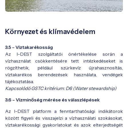
Környezet és klímavédelem
3.5 – Víztakarékosság
Az I-DEST szolgáltatói önértékelése során a
vízhasználat csökkentésére tett intézkedéseket is
rögzíthetik, például szürkevíz újrahasznosítás,
víztakarékos berendezések használata, vendégek
tájékoztatása.
Kapcsolódó GSTC kritérium: D6 (Water stewardship)
3.6 – Vízminőség mérése és válaszlépések
Az I-DEST platform a fenntarthatósági indikátorok
között figyeli és visszajelzi a vízhasználati szokásokat,
víztakarékossági gyakorlatokat és azok elterjedtségét