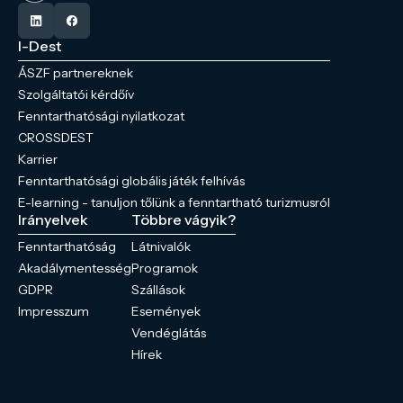
I-Dest
ÁSZF partnereknek
Szolgáltatói kérdőív
Fenntarthatósági nyilatkozat
CROSSDEST
Karrier
Fenntarthatósági globális játék felhívás
E-learning - tanuljon tőlünk a fenntartható turizmusról
Irányelvek
Többre vágyik?
Fenntarthatóság
Látnivalók
Akadálymentesség
Programok
GDPR
Szállások
Impresszum
Események
Vendéglátás
Hírek