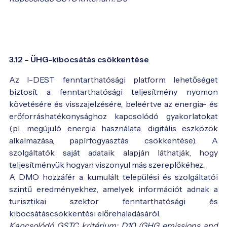
3.12 – ÜHG-kibocsátás csökkentése
Az I-DEST fenntarthatósági platform lehetőséget
biztosít a fenntarthatósági teljesítmény nyomon
követésére és visszajelzésére, beleértve az energia- és
erőforráshatékonysághoz kapcsolódó gyakorlatokat
(pl. megújuló energia használata, digitális eszközök
alkalmazása, papírfogyasztás csökkentése). A
szolgáltatók saját adataik alapján láthatják, hogy
teljesítményük hogyan viszonyul más szereplőkéhez.
A DMO hozzáfér a kumulált települési és szolgáltatói
szintű eredményekhez, amelyek információt adnak a
turisztikai szektor fenntarthatósági és
kibocsátáscsökkentési előrehaladásáról.
Kapcsolódó GSTC kritérium: D10 (GHG emissions and