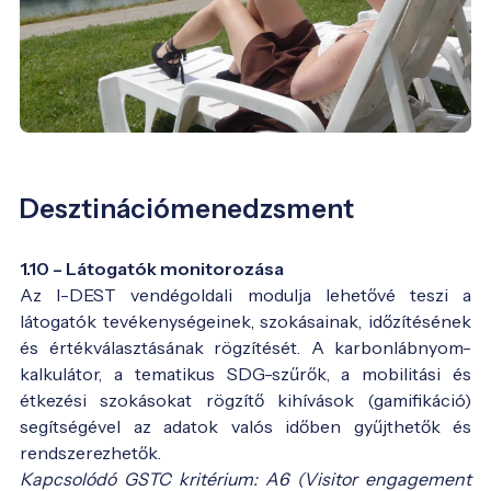
Desztinációmenedzsment
1.10 – Látogatók monitorozása
Az I-DEST vendégoldali modulja lehetővé teszi a
látogatók tevékenységeinek, szokásainak, időzítésének
és értékválasztásának rögzítését. A karbonlábnyom-
kalkulátor, a tematikus SDG-szűrők, a mobilitási és
étkezési szokásokat rögzítő kihívások (gamifikáció)
segítségével az adatok valós időben gyűjthetők és
rendszerezhetők.
Kapcsolódó GSTC kritérium: A6 (Visitor engagement