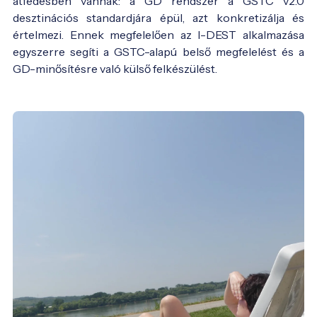
átfedésben vannak: a GD rendszer a GSTC v2.0
desztinációs standardjára épül, azt konkretizálja és
értelmezi. Ennek megfelelően az I-DEST alkalmazása
egyszerre segíti a GSTC-alapú belső megfelelést és a
GD-minősítésre való külső felkészülést.