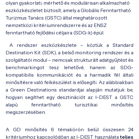
olyan gyakorlati, mérhető és modulárisan alkalmazható 
eszközkészletet biztosít, amely a Globális Fenntartható 
Turizmus Tanács (GSTC) által meghatározott 
nemzetközi kritériumrendszerre és az ENSZ 
fenntartható fejlődési céljaira (SDG-k) épül.
A rendszer eszközkészlete – köztük a Standard
Destination Kit (SDK), a belső monitoring rendszer és a
szolgáltatói modul – nemcsak strukturált adatgyűjtést és
benchmarkingot tesz lehetővé, hanem az SDG-
kompatibilis kommunikációt és a harmadik fél általi
minősítésre való felkészülést is elősegíti. Az alábbiakban
a Green Destinations standardjai alapján mutatjuk be,
hogyan segíthet egy desztinációt az I-DEST a GSTC
alapú fenntartható turisztikai minősítés
megszerzésében.
Szent Anna tó - Fotó:
Innotime
A GD minősítés 6 témakörön belül összesen 24
kritériumhoz kapcsolódóan az I-DEST használata
teljes