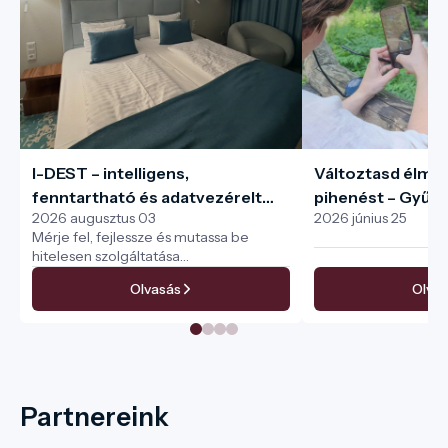
I-DEST – intelligens,
Változtasd élmé
fenntartható és adatvezérelt
pihenést – Gyűjtsd
2026 augusztus 03
2026 június 25
turisztikai menedzsment a teljes
pecséteket az I-
Mérje fel, fejlessze és mutassa be
turisztikai ökoszisztéma
hitelesen szolgáltatása
számára
fenntarthatóságát
Olvasás
Olvas
Partnereink