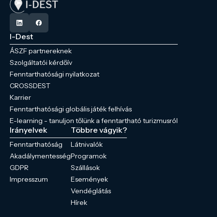
I-Dest
ÁSZF partnereknek
Szolgáltatói kérdőív
Fenntarthatósági nyilatkozat
CROSSDEST
Karrier
Fenntarthatósági globális játék felhívás
E-learning - tanuljon tőlünk a fenntartható turizmusról
Irányelvek
Többre vágyik?
Fenntarthatóság
Látnivalók
Akadálymentesség
Programok
GDPR
Szállások
Impresszum
Események
Vendéglátás
Hírek