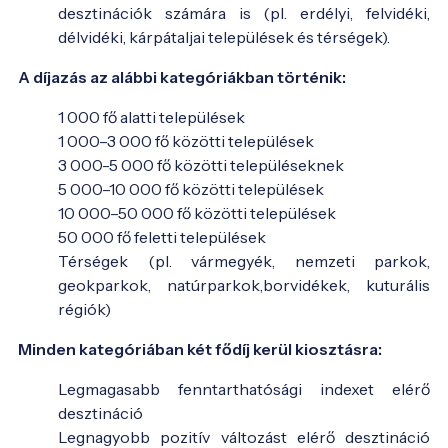
desztinációk számára is (pl. erdélyi, felvidéki,
délvidéki, kárpátaljai települések és térségek).
A díjazás az alábbi kategóriákban történik:
1 000 fő alatti települések
1 000–3 000 fő közötti települések
3 000-5 000 fő közötti településeknek
5 000–10 000 fő közötti települések
10 000–50 000 fő közötti települések
50 000 fő feletti települések
Térségek (pl. vármegyék, nemzeti parkok,
geokparkok, natúrparkok,borvidékek, kuturális
régiók)
Minden kategóriában két fődíj kerül kiosztásra:
Legmagasabb fenntarthatósági indexet elérő
desztináció
Legnagyobb pozitív változást elérő desztináció