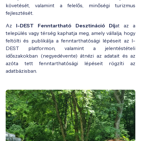
követését, valamint a felelős, minőségi turizmus
fejlesztését.
Az
I-DEST Fenntartható Desztináció Díj
at az a
település vagy térség kaphatja meg, amely vállalja, hogy
feltölti és publikálja a fenntarthatósági lépéseit az I-
DEST platformon, valamint a jelentéstételi
időszakokban (negyedévente) átnézi az adatait és az
azóta tett fenntarthatósági lépéseit rögzíti az
adatbázisban.