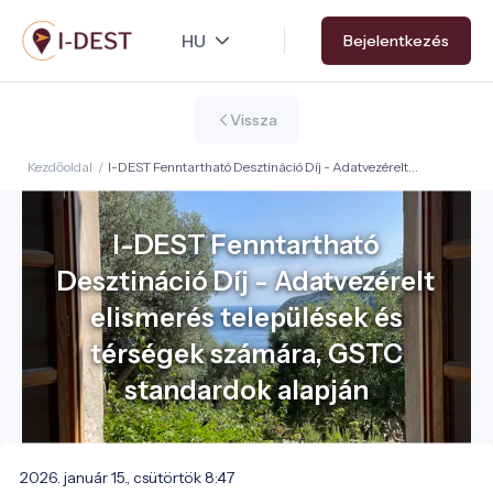
Ugrás
Bejelentkezés
a
tartalomra
Vissza
Kezdőoldal
/
I-DEST Fenntartható Desztináció Díj - Adatvezérelt
elismerés települések és térségek számára, GSTC
standardok alapján
I-DEST Fenntartható
Desztináció Díj - Adatvezérelt
elismerés települések és
térségek számára, GSTC
standardok alapján
2026. január 15., csütörtök 8:47