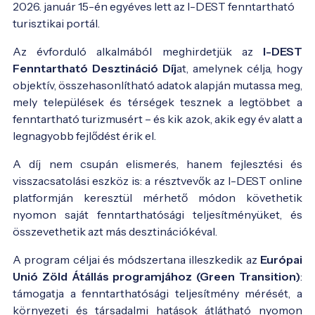
2026. január 15-én egyéves lett az I-DEST fenntartható 
turisztikai portál. 
Az évforduló alkalmából meghirdetjük az
I-DEST
Fenntartható Desztináció Díj
at, amelynek célja, hogy
objektív, összehasonlítható adatok alapján mutassa meg,
mely települések és térségek tesznek a legtöbbet a
fenntartható turizmusért – és kik azok, akik egy év alatt a
legnagyobb fejlődést érik el.
A díj nem csupán elismerés, hanem fejlesztési és
visszacsatolási eszköz is: a résztvevők az I-DEST online
platformján keresztül mérhető módon követhetik
nyomon saját fenntarthatósági teljesítményüket, és
összevethetik azt más desztinációkéval.
A program céljai és módszertana illeszkedik az
Európai
Unió Zöld Átállás programjához (Green Transition)
:
támogatja a fenntarthatósági teljesítmény mérését, a
környezeti és társadalmi hatások átlátható nyomon