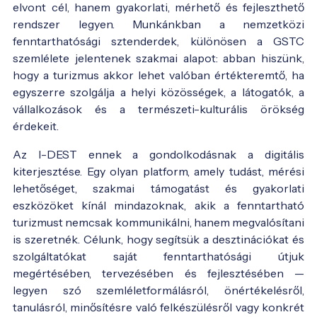
elvont cél, hanem gyakorlati, mérhető és fejleszthető
rendszer legyen. Munkánkban a nemzetközi
fenntarthatósági sztenderdek, különösen a GSTC
szemlélete jelentenek szakmai alapot: abban hiszünk,
hogy a turizmus akkor lehet valóban értékteremtő, ha
egyszerre szolgálja a helyi közösségek, a látogatók, a
vállalkozások és a természeti-kulturális örökség
érdekeit.
Az I-DEST ennek a gondolkodásnak a digitális
kiterjesztése. Egy olyan platform, amely tudást, mérési
lehetőséget, szakmai támogatást és gyakorlati
eszközöket kínál mindazoknak, akik a fenntartható
turizmust nemcsak kommunikálni, hanem megvalósítani
is szeretnék. Célunk, hogy segítsük a desztinációkat és
szolgáltatókat saját fenntarthatósági útjuk
megértésében, tervezésében és fejlesztésében —
legyen szó szemléletformálásról, önértékelésről,
tanulásról, minősítésre való felkészülésről vagy konkrét