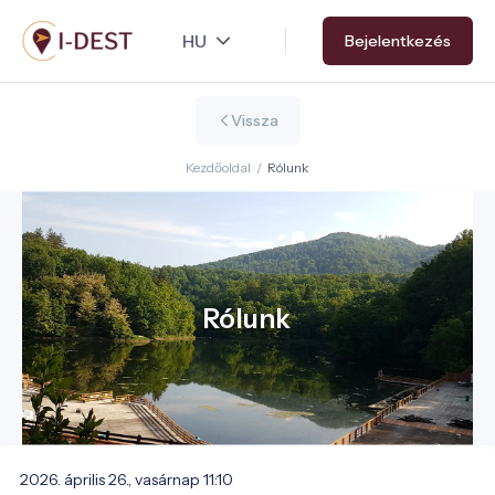
Ugrás
Bejelentkezés
a
tartalomra
Vissza
Kezdőoldal
/
Rólunk
Rólunk
2026. április 26., vasárnap 11:10