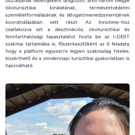
osztályának vezetőjeként dolgozott, ahol három megye
ökoturisztikai kínálatának, természetvédelmi
szemléletformálásának és látogatómenedzsmentjének
koordinálásában vett részt. Az Innotime-hoz
csatlakozva ezt a desztinációs, ökoturisztikai és
fenntarthatósági tapasztalatot hozta be az I-DEST
szakmai tartalmába is; főszerkesztőként az ő feladata,
hogy a platform egyszerre legyen szakmailag hiteles,
közérthető és a mindennapi turisztikai gyakorlatban is
használható.