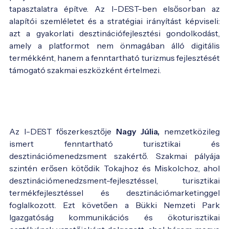
tapasztalatra építve. Az I-DEST-ben elsősorban az
alapítói szemléletet és a stratégiai irányítást képviseli:
azt a gyakorlati desztinációfejlesztési gondolkodást,
amely a platformot nem önmagában álló digitális
termékként, hanem a fenntartható turizmus fejlesztését
támogató szakmai eszközként értelmezi.
Az I-DEST főszerkesztője
Nagy Júlia,
nemzetközileg
ismert fenntartható turisztikai és
desztinációmenedzsment szakértő. Szakmai pályája
szintén erősen kötődik Tokajhoz és Miskolchoz, ahol
desztinációmenedzsment-fejlesztéssel, turisztikai
termékfejlesztéssel és desztinációmarketinggel
foglalkozott. Ezt követően a Bükki Nemzeti Park
Igazgatóság kommunikációs és ökoturisztikai