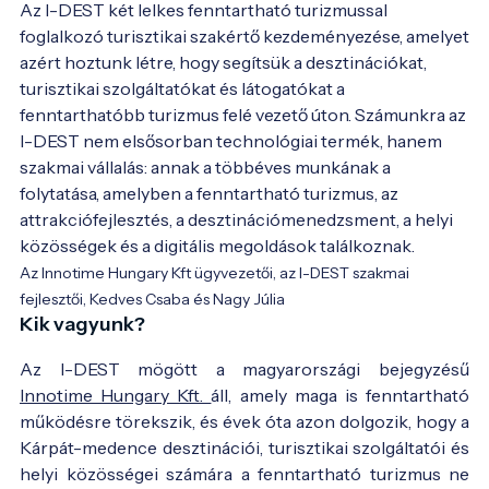
Az I-DEST két lelkes fenntartható turizmussal 
foglalkozó turisztikai szakértő kezdeményezése, amelyet 
azért hoztunk létre, hogy segítsük a desztinációkat, 
turisztikai szolgáltatókat és látogatókat a 
fenntarthatóbb turizmus felé vezető úton. Számunkra az 
I-DEST nem elsősorban technológiai termék, hanem 
szakmai vállalás: annak a többéves munkának a 
folytatása, amelyben a fenntartható turizmus, az 
attrakciófejlesztés, a desztinációmenedzsment, a helyi 
közösségek és a digitális megoldások találkoznak. 
Az Innotime Hungary Kft ügyvezetői, az I-DEST szakmai
fejlesztői, Kedves Csaba és Nagy Júlia
Kik vagyunk?
Az I-DEST mögött a magyarországi bejegyzésű
Innotime Hungary Kft.
áll, amely maga is fenntartható
működésre törekszik, és évek óta azon dolgozik, hogy a
Kárpát-medence desztinációi, turisztikai szolgáltatói és
helyi közösségei számára a fenntartható turizmus ne