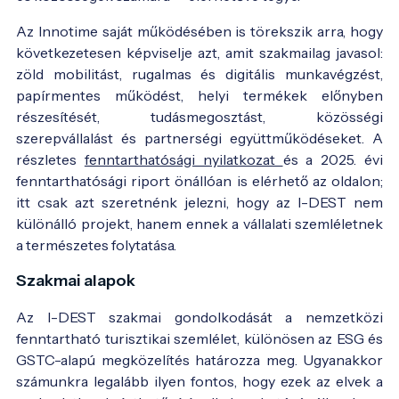
Az Innotime saját működésében is törekszik arra, hogy
következetesen képviselje azt, amit szakmailag javasol:
zöld mobilitást, rugalmas és digitális munkavégzést,
papírmentes működést, helyi termékek előnyben
részesítését, tudásmegosztást, közösségi
szerepvállalást és partnerségi együttműködéseket. A
részletes
fenntarthatósági nyilatkozat
és a 2025. évi
fenntarthatósági riport önállóan is elérhető az oldalon;
itt csak azt szeretnénk jelezni, hogy az I-DEST nem
különálló projekt, hanem ennek a vállalati szemléletnek
a természetes folytatása.
Szakmai alapok
Az I-DEST szakmai gondolkodását a nemzetközi
fenntartható turisztikai szemlélet, különösen az ESG és
GSTC-alapú megközelítés határozza meg. Ugyanakkor
számunkra legalább ilyen fontos, hogy ezek az elvek a