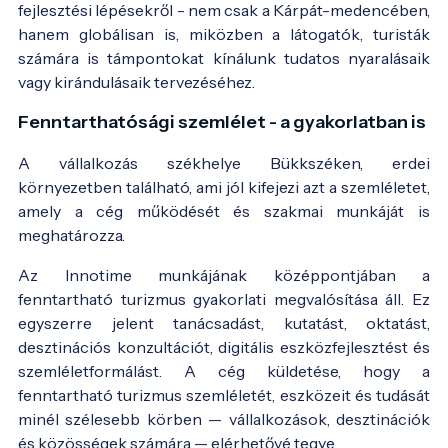
fejlesztési lépésekről - nem csak a Kárpát-medencében,
hanem globálisan is, miközben a látogatók, turisták
számára is támpontokat kínálunk tudatos nyaralásaik
vagy kirándulásaik tervezéséhez.
Fenntarthatósági szemlélet - a gyakorlatban is
A vállalkozás székhelye Bükkszéken, erdei
környezetben található, ami jól kifejezi azt a szemléletet,
amely a cég működését és szakmai munkáját is
meghatározza.
Az Innotime munkájának középpontjában a
fenntartható turizmus gyakorlati megvalósítása áll. Ez
egyszerre jelent tanácsadást, kutatást, oktatást,
desztinációs konzultációt, digitális eszközfejlesztést és
szemléletformálást. A cég küldetése, hogy a
fenntartható turizmus szemléletét, eszközeit és tudását
minél szélesebb körben — vállalkozások, desztinációk
és közösségek számára — elérhetővé tegye.