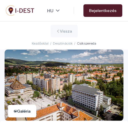
Ugrás
Bejelentkezés
a
tartalomra
Vissza
Kezdőoldal
/
Desztinációk
/
Csíkszereda
Galéria