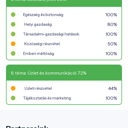
100%
Egészség és biztonság:
80%
Helyi gazdaság:
100%
Társadalmi-gazdasági hatások:
50%
Közösségi részvétel:
100%
Emberi méltóság:
6. téma: Üzlet és kommunikáció 72%
44%
Üzleti részvétel:
100%
Tájékoztatás és marketing: