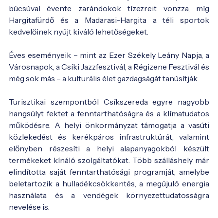
búcsúval évente zarándokok tízezreit vonzza, míg
Hargitafürdő és a Madarasi-Hargita a téli sportok
kedvelőinek nyújt kiváló lehetőségeket.
Éves eseményeik – mint az Ezer Székely Leány Napja, a
Városnapok, a Csíki Jazzfesztivál, a Régizene Fesztivál és
még sok más – a kulturális élet gazdagságát tanúsítják.
Turisztikai szempontból Csíkszereda egyre nagyobb
hangsúlyt fektet a fenntarthatóságra és a klímatudatos
működésre. A helyi önkormányzat támogatja a vasúti
közlekedést és kerékpáros infrastruktúrát, valamint
előnyben részesíti a helyi alapanyagokból készült
termékeket kínáló szolgáltatókat. Több szálláshely már
elindította saját fenntarthatósági programját, amelybe
beletartozik a hulladékcsökkentés, a megújuló energia
használata és a vendégek környezettudatosságra
nevelése is.