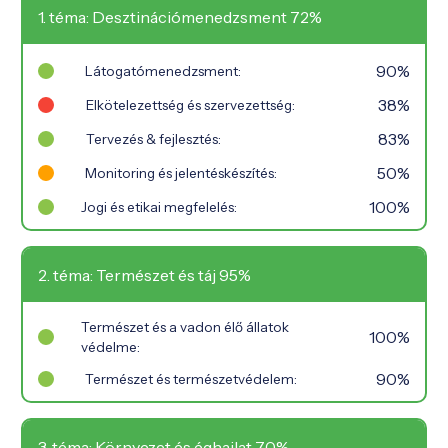
1. téma: Desztinációmenedzsment 72%
90%
Látogatómenedzsment:
38%
Elkötelezettség és szervezettség:
83%
Tervezés & fejlesztés:
50%
Monitoring és jelentéskészítés:
100%
Jogi és etikai megfelelés:
2. téma: Természet és táj 95%
Természet és a vadon élő állatok
100%
védelme:
90%
Természet és természetvédelem:
3. téma: Környezet és éghajlat 70%