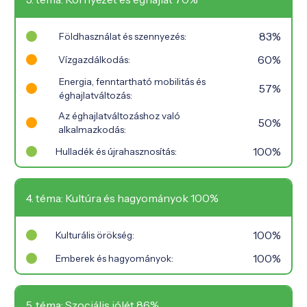
83%
Földhasználat és szennyezés:
60%
Vízgazdálkodás:
Energia, fenntartható mobilitás és
57%
éghajlatváltozás:
Az éghajlatváltozáshoz való
50%
alkalmazkodás:
100%
Hulladék és újrahasznosítás:
4. téma: Kultúra és hagyományok 100%
100%
Kulturális örökség:
100%
Emberek és hagyományok:
5. téma: Szociális jólét 86%