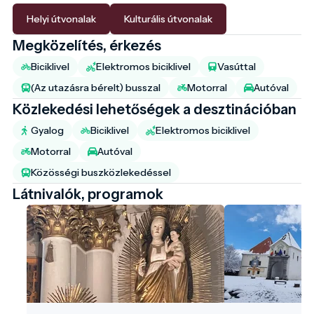
Helyi útvonalak
Kulturális útvonalak
Megközelítés, érkezés
Biciklivel
Elektromos biciklivel
Vasúttal
(Az utazásra bérelt) busszal
Motorral
Autóval
Közlekedési lehetőségek a desztinációban
Gyalog
Biciklivel
Elektromos biciklivel
Motorral
Autóval
Közösségi buszközlekedéssel
Látnivalók, programok