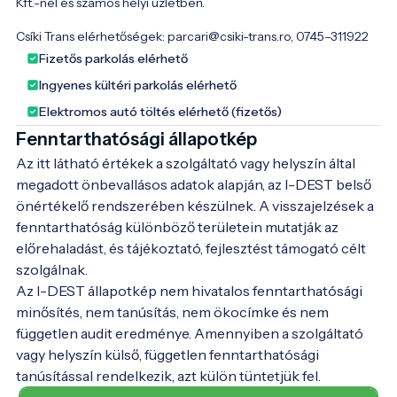
Kft.-nél és számos helyi üzletben. 

Csíki Trans elérhetőségek: parcari@csiki-trans.ro, 0745–311922 
Fizetős parkolás elérhető
Ingyenes kültéri parkolás elérhető
Elektromos autó töltés elérhető (fizetős)
Fenntarthatósági állapotkép
Az itt látható értékek a szolgáltató vagy helyszín által
megadott önbevallásos adatok alapján, az I-DEST belső
önértékelő rendszerében készülnek. A visszajelzések a
fenntarthatóság különböző területein mutatják az
előrehaladást, és tájékoztató, fejlesztést támogató célt
szolgálnak.
Az I-DEST állapotkép nem hivatalos fenntarthatósági
minősítés, nem tanúsítás, nem ökocímke és nem
független audit eredménye. Amennyiben a szolgáltató
vagy helyszín külső, független fenntarthatósági
tanúsítással rendelkezik, azt külön tüntetjük fel.