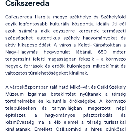
Csíkszereda
Csíkszereda, Hargita megye székhelye és Székelyföld
egyik legfontosabb kulturális központja, ideális úti cél
azok számára, akik egyszerre keresnek természeti
szépségeket, autentikus székely hagyományokat és
aktív kikapcsolódást. A város a Keleti-Kárpátokban, a
Nagy-Hagymás hegyvonulat lábánál, 650 méter
tengerszint feletti magasságban fekszik – a környező
hegyek, források és erdők különleges mikroklímát és
változatos túralehetőségeket kínálnak.
A városközpontban található Mikó-vár, és Csíki Székely
Múzeum izgalmas betekintést nyújtanak a térség
történelmébe és kulturális örökségébe. A környező
településeken és tanyavilágban megőrzött népi
építészet, a hagyományos pásztorkodás és
kézművesség ma is élő elemei a térség turisztikai
kínálatának. Emellett Csíksomlyó a híres pünkösdi