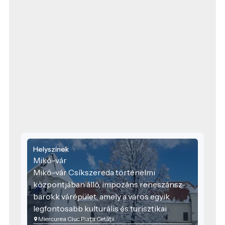
Helyszínek
Mikó-vár
Mikó-vár Csíkszereda történelmi
központjában álló, impozáns reneszánsz-
barokk várépület, amely a város egyik
legfontosabb kulturális és turisztikai
Miercurea Ciuc Piața Cetății
látnivalója. A névadó Mikó Ferenc, Csík