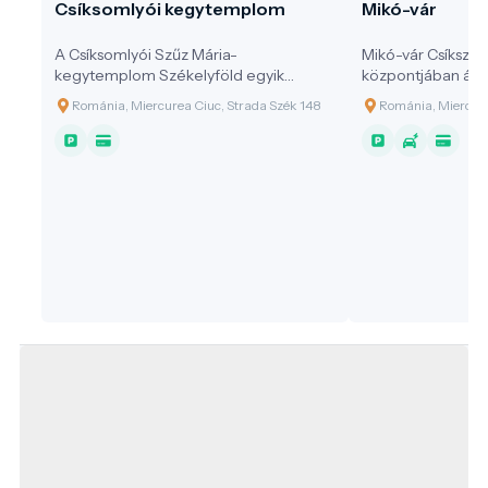
Csíksomlyói kegytemplom
Mikó-vár
A Csíksomlyói Szűz Mária-
Mikó-vár Csíkszer
kegytemplom Székelyföld egyik
központjában álló
legismertebb szakrális központja, amely
reneszánsz-barok
Románia, Miercurea Ciuc, Strada Szék 148
Románia, Miercurea
évszázadok óta a vallásos élet, a
város egyik legfon
közösségi összetartozás és a kulturális
turisztikai látniva
örökség meghatározó helyszíne. A
Ferenc, Csík várm
templom a Hargita hegyeinek
ban kezdte meg a
ölelésében áll, különleges természeti
akkor még erődít
és lelki atmoszférában.
rezidenciaként sz
évszázadok során
– a barokk jegyek 
átalakítások során