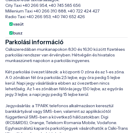
City Taxi +40 266 954, +40 745 585 656 

Millenium Taxi +40 266 310 888, +40 722 424 427

Radio Taxi +40 266 953, +40 740 652 426
vasút
busz
Parkolási információ
Csíkszeredában munkanapokon 8.30 és 16.30 között fizetéses 
parkolási rendszer van érvényben. Hétvégén és hivatalos 
munkaszüneti napokon a parkolás ingyenes. 

Két parkolási övezet látezik: a központi 0 zóna és az 1-es zóna. 
A 0 zónában fél óra parkolás 2,5 lejbe, egy óra pedig 5 lejbe 
kerül. Napi jegy vásárlására ebben az övezetben nincs 
lehetőség. Az 1-es zónában félórás jegy 1,50 lejbe, az egyórás 
jegy 3 lejbe, a napi jegy pedig 15 lejbe kerül. 

Jegyvásárlás: a TPARK telefonos alkalmazáson keresztül 
bankkártyával vagy SMS-ben, valamint az applikációtól 
függetlenül SMS-ben a következő hálózatokban: Digi 
(RCS&RDS), Orange, Telekom Romania Mobile, Vodafone. 
Egyhasználatú kaparós parkolójegyek vásárolhatók a Csíki-Trans 