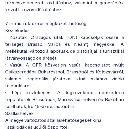
természetismereti oktatáshoz, valamint a generációk
közötti közös időtöltéshez.
7. Infrastruktúra és megközelíthetőség
Közlekedés
• Közutak: Országos utak (DN) kapcsolják össze a
térséget Brassó, Maros és Neamț megyékkel. A
mellékutak változó állapotúak, de biztosítják a turisztikai
látványosságok elérését.
• Vasút: A CFR közvetlen vasúti kapcsolatot nyújt
Csíkszeredába Bukarestből, Brassóból és Kolozsvárról,
valamint regionális járatokat kínál számos vidéki
településre.
• Légi közlekedés: A legközelebbi nemzetközi
repülőterek Brassóban, Marosvásárhelyen és Bákóban
találhatók, kb. 1,5–3 órás autóútra.
Szálláshelyek
A megye változatos szálláslehetőségeket kínál:
• szállodák és üdülőközpontok