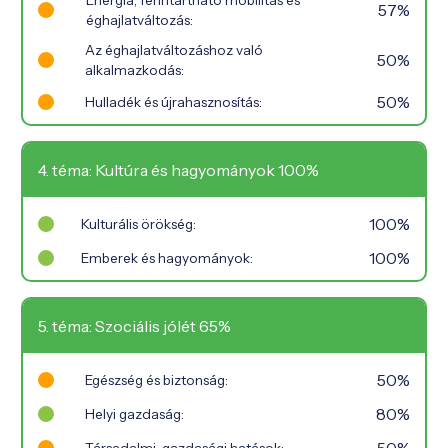
57%
éghajlatváltozás:
Az éghajlatváltozáshoz való
50%
alkalmazkodás:
50%
Hulladék és újrahasznosítás:
4. téma: Kultúra és hagyományok 100%
100%
Kulturális örökség:
100%
Emberek és hagyományok:
5. téma: Szociális jólét 65%
50%
Egészség és biztonság:
80%
Helyi gazdaság:
50%
Társadalmi-gazdasági hatások: