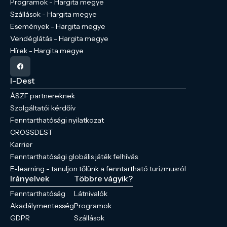
Programok - Hargita megye
Szállások - Hargita megye
Események - Hargita megye
Vendéglátás - Hargita megye
Hírek - Hargita megye
I-Dest
ÁSZF partnereknek
Szolgáltatói kérdőív
Fenntarthatósági nyilatkozat
CROSSDEST
Karrier
Fenntarthatósági globális játék felhívás
E-learning - tanuljon tőlünk a fenntartható turizmusról
Irányelvek
Többre vágyik?
Fenntarthatóság
Látnivalók
Akadálymentesség
Programok
GDPR
Szállások