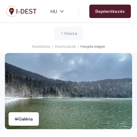
Ugrás
Bejelentkezés
a
tartalomra
Vissza
Kezdőoldal
/
Desztinációk
/
Hargita megye
Galéria