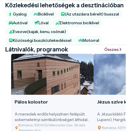
Közlekedési lehetőségek a desztinációban
Gyalog
Biciklivel
(Az utazásra bérelt) busszal
Autóval
Lóval
Elektromos biciklivel
Evezve(kajak, kenu, csónak)
Közösségi buszközlekedéssel
Motorral
Látnivalók, programok
Összes
Pálos kolostor
Jézus szíve kil
A meredek erdős helyszínen felépült,
A Jézus kilátó Fa
sokemeletnyi szintkülönbséget áthidaló
Lupeni), Hargita 
remeteházban „ház a házban" módon
Gordon-tetőn em
Románia, 530002 Miercurea Ciuc, Strada
Románia, 537165 
kapcsolódik össze az erős mag
tengerszint felet
Templom utca