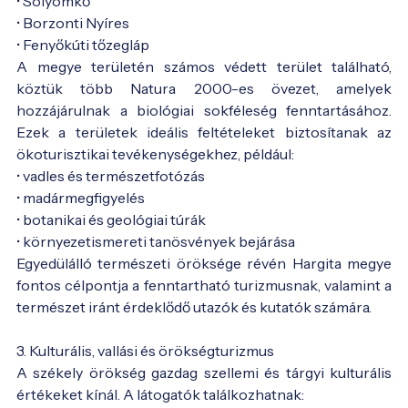
• Sólyomkő
• Borzonti Nyíres
• Fenyőkúti tőzegláp
A megye területén számos védett terület található,
köztük több Natura 2000-es övezet, amelyek
hozzájárulnak a biológiai sokféleség fenntartásához.
Ezek a területek ideális feltételeket biztosítanak az
ökoturisztikai tevékenységekhez, például:
• vadles és természetfotózás
• madármegfigyelés
• botanikai és geológiai túrák
• környezetismereti tanösvények bejárása
Egyedülálló természeti öröksége révén Hargita megye
fontos célpontja a fenntartható turizmusnak, valamint a
természet iránt érdeklődő utazók és kutatók számára.
3. Kulturális, vallási és örökségturizmus
A székely örökség gazdag szellemi és tárgyi kulturális
értékeket kínál. A látogatók találkozhatnak: