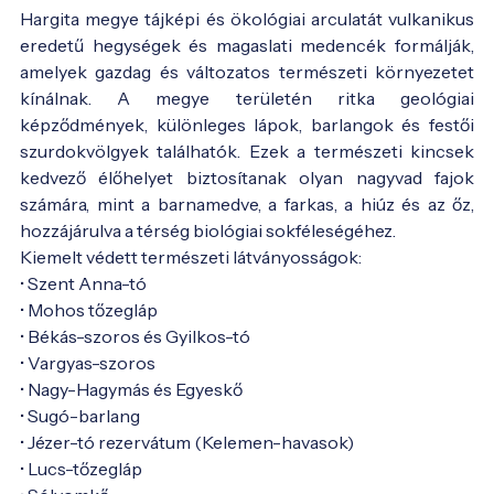
Hargita megye tájképi és ökológiai arculatát vulkanikus
eredetű hegységek és magaslati medencék formálják,
amelyek gazdag és változatos természeti környezetet
kínálnak. A megye területén ritka geológiai
képződmények, különleges lápok, barlangok és festői
szurdokvölgyek találhatók. Ezek a természeti kincsek
kedvező élőhelyet biztosítanak olyan nagyvad fajok
számára, mint a barnamedve, a farkas, a hiúz és az őz,
hozzájárulva a térség biológiai sokféleségéhez.
Kiemelt védett természeti látványosságok:
• Szent Anna-tó
• Mohos tőzegláp
• Békás-szoros és Gyilkos-tó
• Vargyas-szoros
• Nagy-Hagymás és Egyeskő
• Sugó-barlang
• Jézer-tó rezervátum (Kelemen-havasok)
• Lucs-tőzegláp