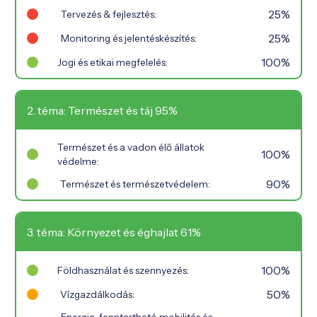
25%
Tervezés & fejlesztés:
25%
Monitoring és jelentéskészítés:
100%
Jogi és etikai megfelelés:
2. téma: Természet és táj 95%
Természet és a vadon élő állatok
100%
védelme:
90%
Természet és természetvédelem:
3. téma: Környezet és éghajlat 61%
100%
Földhasználat és szennyezés:
50%
Vízgazdálkodás:
Energia, fenntartható mobilitás és