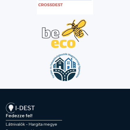
Fedezze fel!
Látnivalók - Hargita megye