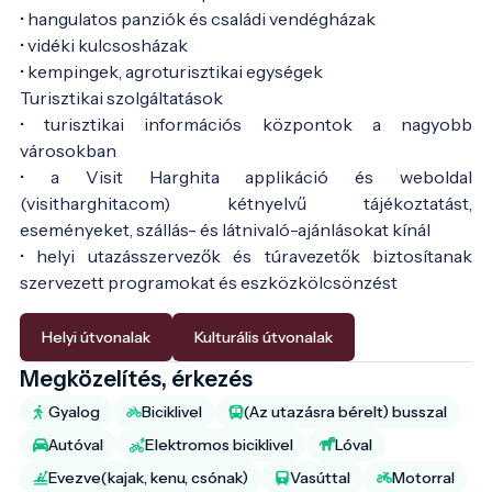
• hangulatos panziók és családi vendégházak
• vidéki kulcsosházak
• kempingek, agroturisztikai egységek
Turisztikai szolgáltatások
• turisztikai információs központok a nagyobb
városokban
• a Visit Harghita applikáció és weboldal
(visitharghita.com) kétnyelvű tájékoztatást,
eseményeket, szállás- és látnivaló-ajánlásokat kínál
• helyi utazásszervezők és túravezetők biztosítanak
szervezett programokat és eszközkölcsönzést
Helyi útvonalak
Kulturális útvonalak
Megközelítés, érkezés
Gyalog
Biciklivel
(Az utazásra bérelt) busszal
Autóval
Elektromos biciklivel
Lóval
Evezve(kajak, kenu, csónak)
Vasúttal
Motorral