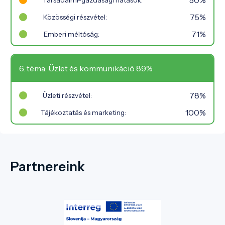
75%
Közösségi részvétel:
71%
Emberi méltóság:
6. téma: Üzlet és kommunikáció 89%
78%
Üzleti részvétel:
100%
Tájékoztatás és marketing:
Partnereink