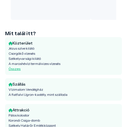
19. századi nemes
Mit talál itt?
Közterület
Jézus szíve kilátó
Csorgókő vízesés
Székelyvarsági kilátó
A maroshévízi termálvizes vízesés
Összes
Szállás
Vízimalom Vendégház
A fiatfalvi Ugron-kastély, mint szálloda
Attrakció
Pálos kolostor
Korondi Csiga-domb
Székely Határőr Emlékközpont