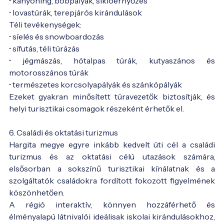
• kanyoning, bobpályák, siklóernyőzés
• lovastúrák, terepjárós kirándulások
Téli tevékenységek:
• síelés és snowboardozás
• sífutás, téli túrázás
• jégmászás, hótalpas túrák, kutyaszános és
motorosszános túrák
• természetes korcsolyapályák és szánkópályák
Ezeket gyakran minősített túravezetők biztosítják, és
helyi turisztikai csomagok részeként érhetők el.
6. Családi és oktatási turizmus
Hargita megye egyre inkább kedvelt úti cél a családi
turizmus és az oktatási célú utazások számára,
elsősorban a sokszínű turisztikai kínálatnak és a
szolgáltatók családokra fordított fokozott figyelmének
köszönhetően.
A régió interaktív, könnyen hozzáférhető és
élményalapú látnivalói ideálisak iskolai kirándulásokhoz,