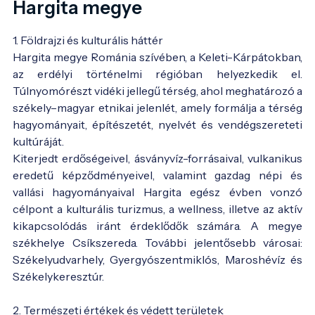
Hargita megye
1. Földrajzi és kulturális háttér
Hargita megye Románia szívében, a Keleti-Kárpátokban,
az erdélyi történelmi régióban helyezkedik el.
Túlnyomórészt vidéki jellegű térség, ahol meghatározó a
székely–magyar etnikai jelenlét, amely formálja a térség
hagyományait, építészetét, nyelvét és vendégszereteti
kultúráját.
Kiterjedt erdőségeivel, ásványvíz-forrásaival, vulkanikus
eredetű képződményeivel, valamint gazdag népi és
vallási hagyományaival Hargita egész évben vonzó
célpont a kulturális turizmus, a wellness, illetve az aktív
kikapcsolódás iránt érdeklődők számára. A megye
székhelye Csíkszereda. További jelentősebb városai:
Székelyudvarhely, Gyergyószentmiklós, Maroshévíz és
Székelykeresztúr.
2. Természeti értékek és védett területek