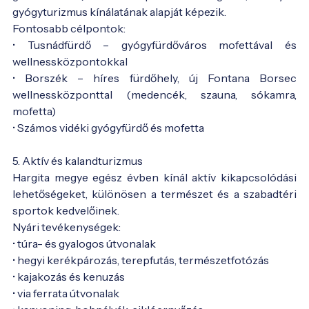
gyógyturizmus kínálatának alapját képezik.
Fontosabb célpontok:
• Tusnádfürdő – gyógyfürdőváros mofettával és
wellnessközpontokkal
• Borszék – híres fürdőhely, új Fontana Borsec
wellnessközponttal (medencék, szauna, sókamra,
mofetta)
• Számos vidéki gyógyfürdő és mofetta
5. Aktív és kalandturizmus
Hargita megye egész évben kínál aktív kikapcsolódási
lehetőségeket, különösen a természet és a szabadtéri
sportok kedvelőinek.
Nyári tevékenységek:
• túra- és gyalogos útvonalak
• hegyi kerékpározás, terepfutás, természetfotózás
• kajakozás és kenuzás
• via ferrata útvonalak