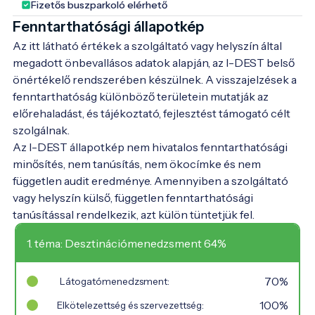
Fizetős buszparkoló elérhető
Fenntarthatósági állapotkép
Az itt látható értékek a szolgáltató vagy helyszín által
megadott önbevallásos adatok alapján, az I-DEST belső
önértékelő rendszerében készülnek. A visszajelzések a
fenntarthatóság különböző területein mutatják az
előrehaladást, és tájékoztató, fejlesztést támogató célt
szolgálnak.
Az I-DEST állapotkép nem hivatalos fenntarthatósági
minősítés, nem tanúsítás, nem ökocímke és nem
független audit eredménye. Amennyiben a szolgáltató
vagy helyszín külső, független fenntarthatósági
tanúsítással rendelkezik, azt külön tüntetjük fel.
1. téma: Desztinációmenedzsment 64%
70%
Látogatómenedzsment:
100%
Elkötelezettség és szervezettség: