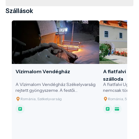
borvízforrás található, amelyek változatos
ásványi összetételben nyújtanak
Szállások
egészségügyi és kulturális élményt.
Vízimalom Vendégház
A fiatfalvi Ugr
szálloda
A Vízimalom Vendégház Székelyvarság
A fiatfalvi Ugron
rejtett gyöngyszeme. A festői
nemcsak történel
Székelyvarság szívében, erdők és
hanem különleges 
Románia, Székelyvarság
Románia, 535401 Fi
hegyek ölelésében található a
számára, akik ne
Vízimalom Vendégház, ahol a
élményre vágyna
természet közelsége és a székely
közötti műemléki f
vendégszeretet felejthetetlen élmény
kastély belső tere
nyújt minden látogatónak.
a vendégek kény
modern szállodai
alakították ki – 