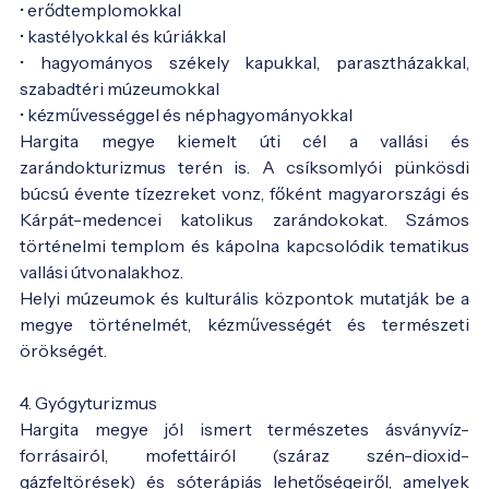
• erődtemplomokkal
• kastélyokkal és kúriákkal
• hagyományos székely kapukkal, parasztházakkal,
szabadtéri múzeumokkal
• kézművességgel és néphagyományokkal
Hargita megye kiemelt úti cél a vallási és
zarándokturizmus terén is. A csíksomlyói pünkösdi
búcsú évente tízezreket vonz, főként magyarországi és
Kárpát-medencei katolikus zarándokokat. Számos
történelmi templom és kápolna kapcsolódik tematikus
vallási útvonalakhoz.
Helyi múzeumok és kulturális központok mutatják be a
megye történelmét, kézművességét és természeti
örökségét.
4. Gyógyturizmus
Hargita megye jól ismert természetes ásványvíz-
forrásairól, mofettáiról (száraz szén-dioxid-
gázfeltörések) és sóterápiás lehetőségeiről, amelyek