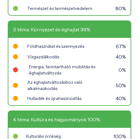
80%
Természet és természetvédelem:
3. téma: Környezet és éghajlat 39%
67%
Földhasználat és szennyezés:
40%
Vízgazdálkodás:
Energia, fenntartható mobilitás és
0%
éghajlatváltozás:
Az éghajlatváltozáshoz való
50%
alkalmazkodás:
40%
Hulladék és újrahasznosítás:
4. téma: Kultúra és hagyományok 100%
100%
Kulturális örökség: