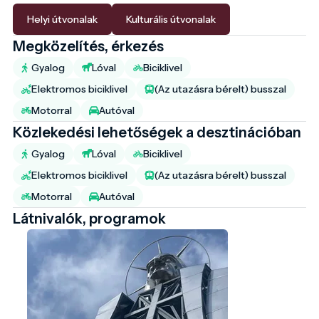
Helyi útvonalak
Kulturális útvonalak
Megközelítés, érkezés
Gyalog
Lóval
Biciklivel
Elektromos biciklivel
(Az utazásra bérelt) busszal
Motorral
Autóval
Közlekedési lehetőségek a desztinációban
Gyalog
Lóval
Biciklivel
Elektromos biciklivel
(Az utazásra bérelt) busszal
Motorral
Autóval
Látnivalók, programok