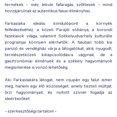
termékek – méz, lekvár, fafaragás, szőttesek – mind
hozzájárulnak az autentikus falusi élményhez.
Farkaslaka ideális kiindulópont a környék
felfedezéséhez: a közeli Parajdi sóbánya, a korondi
fazekasok világa, valamint Székelyudvarhely kulturális
programjai könnyen elérhetők. A faluban több kis
panzió és vendégház várja a látogatókat, akik nyugodt,
természetközeli kikapcsolódásra vágynak, de a
gasztronómiai élmények és a székely hagyományok
megismerése is vonzó lehetőség.
Aki Farkaslakára látogat, nem csupán egy falut ismer
meg, hanem egy élő közösséget, amely tiszteli múltját,
őrzi hagyományait, és nyitott szívvel fogadja az
ideérkezőket.
- szerkesztőségi tartalom -