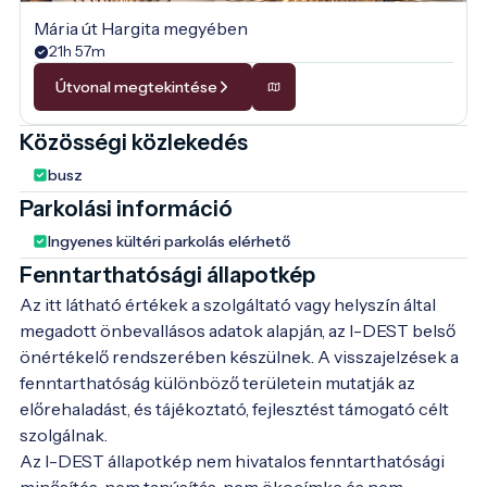
Mária út Hargita megyében
21h 57m
Útvonal megtekintése
Közösségi közlekedés
busz
Parkolási információ
Ingyenes kültéri parkolás elérhető
Fenntarthatósági állapotkép
Az itt látható értékek a szolgáltató vagy helyszín által
megadott önbevallásos adatok alapján, az I-DEST belső
önértékelő rendszerében készülnek. A visszajelzések a
fenntarthatóság különböző területein mutatják az
előrehaladást, és tájékoztató, fejlesztést támogató célt
szolgálnak.
Az I-DEST állapotkép nem hivatalos fenntarthatósági