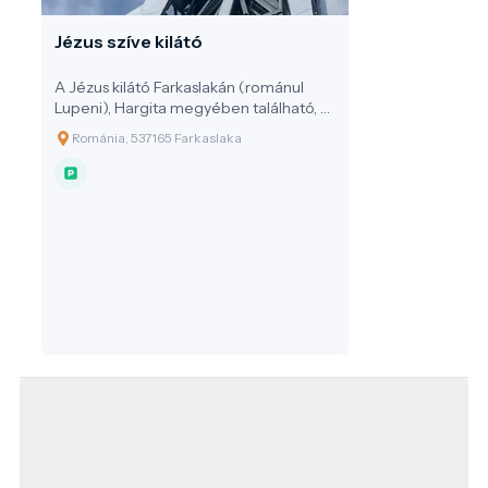
Jézus szíve kilátó
A Jézus kilátó Farkaslakán (románul
Lupeni), Hargita megyében található, a
Gordon-tetőn emelkedik 953 méteres
Románia, 537165 Farkaslaka
tengerszint feletti magasságban. A
monumentális, 22 méter magas
rozsdamentes acélból készült Jézus-
szobor nemcsak Székelyföld egyik
legismertebb látványossága, hanem a
világ egyik legnagyobb Krisztus-szobra
is, amelybe be is lehet lépni.