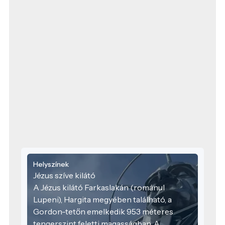
Helyszínek
Jézus szíve kilátó
A Jézus kilátó Farkaslakán (románul
Lupeni), Hargita megyében található, a
Gordon-tetőn emelkedik 953 méteres
tengerszint feletti magasságban. A