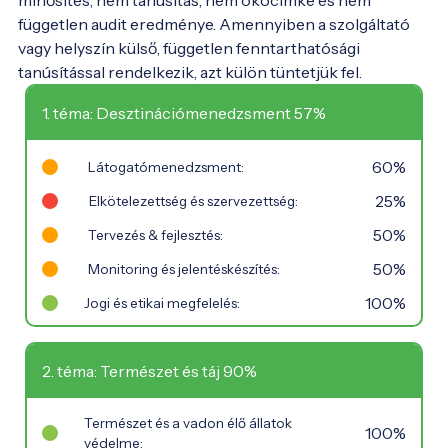
minősítés, nem tanúsítás, nem ökocímke és nem
független audit eredménye. Amennyiben a szolgáltató
vagy helyszín külső, független fenntarthatósági
tanúsítással rendelkezik, azt külön tüntetjük fel.
1. téma: Desztinációmenedzsment 57%
60%
Látogatómenedzsment:
25%
Elkötelezettség és szervezettség:
50%
Tervezés & fejlesztés:
50%
Monitoring és jelentéskészítés:
100%
Jogi és etikai megfelelés:
2. téma: Természet és táj 90%
Természet és a vadon élő állatok
100%
védelme: