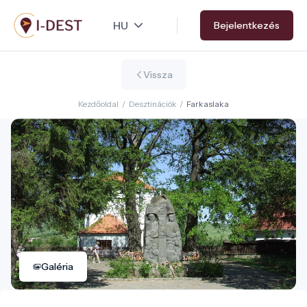
Ugrás
Bejelentkezés
a
tartalomra
Vissza
Kezdőoldal
/
Desztinációk
/
Farkaslaka
Galéria