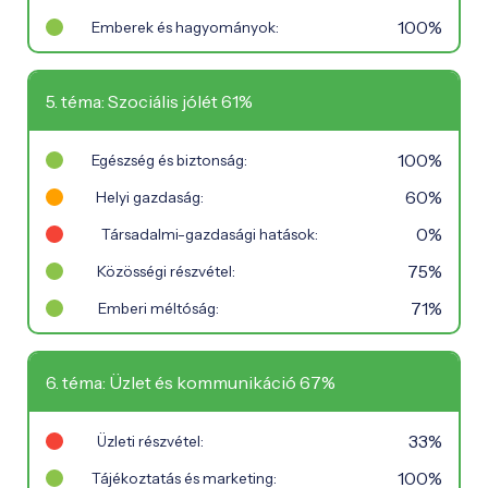
100%
Emberek és hagyományok:
5. téma: Szociális jólét 61%
100%
Egészség és biztonság:
60%
Helyi gazdaság:
0%
Társadalmi-gazdasági hatások:
75%
Közösségi részvétel:
71%
Emberi méltóság:
6. téma: Üzlet és kommunikáció 67%
33%
Üzleti részvétel:
100%
Tájékoztatás és marketing: