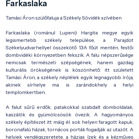
Farkaslaka
Tamási Áron szülőfaluja a Székely Sóvidék szívében
Farkaslaka (románul Lupeni) Hargita megye egyik
legismertebb székely települése, a Parajdot
Székelyudvarhellyel összekötő 13A főút mentén, festői
dombvidéki környezetben fekszik. A falu népszerűsége
nemcsak természeti szépségének, hanem gazdag
kulturális örökségének is köszönhető: itt született
Tamási Áron, a székely néplélek egyik legnagyobb írója,
akinek sírhelye ma is zarándokhely a helyi
templomkertben.
A falut sűrű erdők, patakokkal szabdalt domboldalak,
kaszálók és gyümölcsösök övezik. A hagyományos
székely építészet itt máig él: sok helyen faragott kapuk,
boronafalú házak, tornácos porták fogadják az utazót. A
helyiek vendégszeretete, a házias ízek és a kézműves