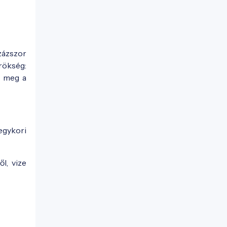
zázszor
rökség:
a meg a
egykori
l, vize