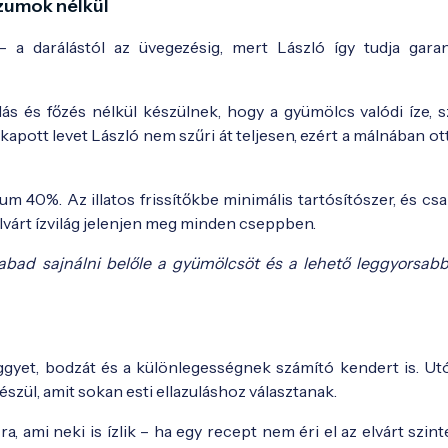
umok nélkül
 a darálástól az üvegezésig, mert László így tudja garan
ás és főzés nélkül készülnek, hogy a gyümölcs valódi íze, s
pott levet László nem szűri át teljesen, ezért a málnában ot
40%. Az illatos frissítőkbe minimális tartósítószer, és csa
lvárt ízvilág jelenjen meg minden cseppben.
bad sajnálni belőle a gyümölcsöt és a lehető leggyorsabb
ggyet, bodzát és a különlegességnek számító kendert is. Ut
zül, amit sokan esti ellazuláshoz választanak.
a, ami neki is ízlik – ha egy recept nem éri el az elvárt szin