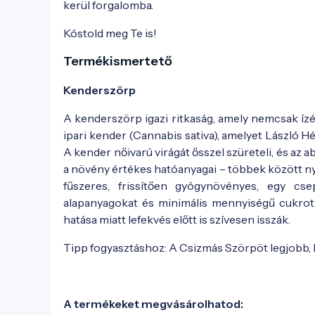
kerül forgalomba.
Kóstold meg Te is!
Termékismertető
Kenderszörp
A kenderszörp igazi ritkaság, amely nemcsak íz
ipari kender (Cannabis sativa), amelyet László 
A kender nőivarú virágát ősszel szüreteli, és az a
a növény értékes hatóanyagai – többek között n
fűszeres, frissítően gyógynövényes, egy cs
alapanyagokat és minimális mennyiségű cukrot t
hatása miatt lefekvés előtt is szívesen isszák.
Tipp fogyasztáshoz: A Csizmás Szörpöt legjobb, h
A termékeket megvásárolhatod: