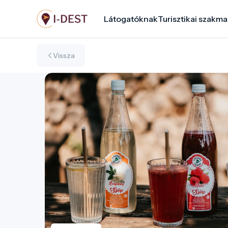
Ugrás
Látogatóknak
Turisztikai szakma
a
tartalomra
Vissza