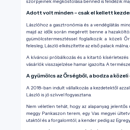
szörpjeinek megkóstolása benned is felidézik maj
Adott volt minden – csak el kellett kezde
Lászlóhoz a gasztronómia és a vendéglátás mindi
majd az idők során megérett benne a hazaköltözé
gyümölcstermesztéssel foglalkozik a közeli Ő
felesleg, László elkészítette az első palack málna
A kíváncsi próbálkozás és a kitartó kísérletezés
vásárlók visszajelzése hamar igazolta. A termész
A gyümölcs az Őrségből, a bodza a közeli 
A 2018-ban indult vállalkozás a kezdetektől azza
László is jó szívvel fogyasztana.
Nem véletlen tehát, hogy az alapanyag jelentős r
meggy Pankaszon terem, egy Vas megyei ültetvé
utaktól és a forgalomtól, a kender pedig az Egre