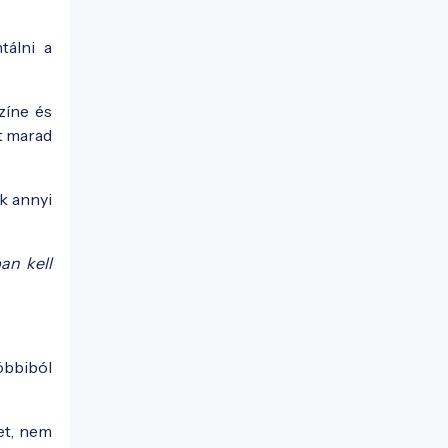
tálni a
zíne és
t marad
k annyi
an kell
óbbiból
tet, nem