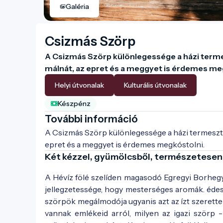
Galéria
Csizmás Szörp
A Csizmás Szörp különlegessége a házi terme
málnát, az epret és a meggyet is érdemes meg
Helyi útvonalak
Kulturális útvonalak
Készpénz
További információ
A Csizmás Szörp különlegessége a házi termeszté
epret és a meggyet is érdemes megkóstolni. 
Két kézzel, gyümölcsből, természetesen
A Hévíz fölé szelíden magasodó Egregyi Borheg
jellegzetessége, hogy mesterséges aromák. édes
szörpök megálmodója ugyanis azt az ízt szerette
vannak emlékeid arról, milyen az igazi szörp 