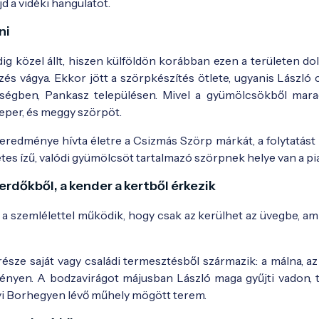
d a vidéki hangulatot.
ni
g közel állt, hiszen külföldön korábban ezen a területen dol
s vágya. Ekkor jött a szörpkészítés ötlete, ugyanis László c
rségben, Pankasz településen. Mivel a gyümölcsökből mara
, eper, és meggy szörpöt.
 eredménye hívta életre a Csizmás Szörp márkát, a folytatást
etes ízű, valódi gyümölcsöt tartalmazó szörpnek helye van a pi
erdőkből, a kender a kertből érkezik
l a szemlélettel működik, hogy csak az kerülhet az üvegbe, a
észe saját vagy családi termesztésből származik: a málna, az
nyen. A bodzavirágot májusban László maga gyűjti vadon, t
gyi Borhegyen lévő műhely mögött terem.