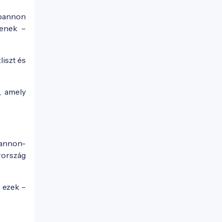
 pannon
tenek –
iszt és
, amely
 Pannon-
rország
 ezek –