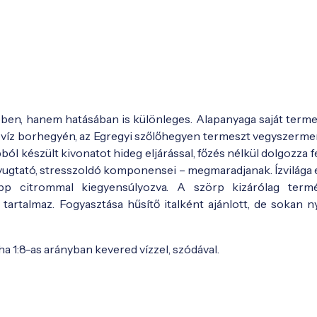
ében, hanem hatásában is különleges. Alapanyaga saját terme
Hévíz borhegyén, az Egregyi szőlőhegyen termeszt vegyszerme
bból készült kivonatot hideg eljárással, főzés nélkül dolgozza f
yugtató, stresszoldó komponensei – megmaradjanak. Ízvilága
epp citrommal kiegyensúlyozva. A szörp kizárólag term
artalmaz. Fogyasztása hűsítő italként ajánlott, de sokan n
a 1:8-as arányban kevered vízzel, szódával.