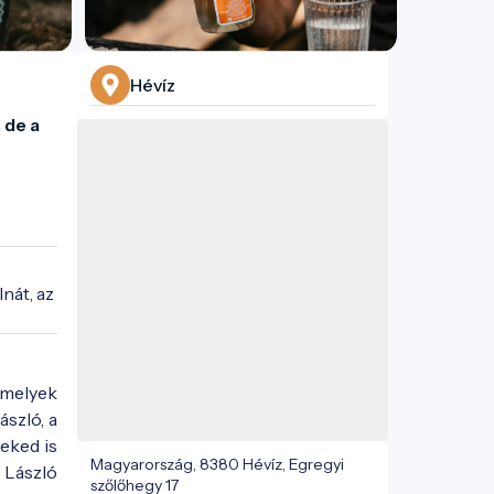
Hévíz
de a 
át, az 
amelyek
szló, a
eked is
Magyarország, 8380 Hévíz, Egregyi
 László
szőlőhegy 17