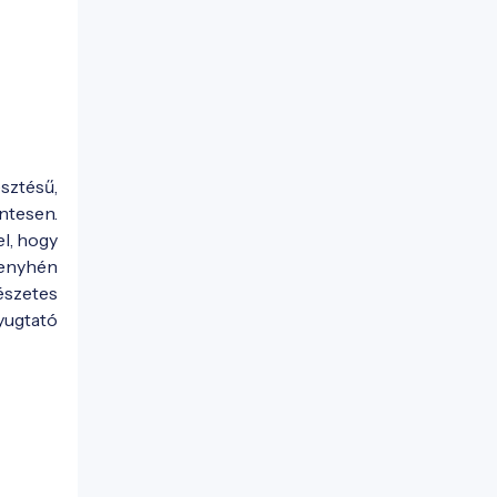
sztésű,
ntesen.
el, hogy
 enyhén
észetes
yugtató