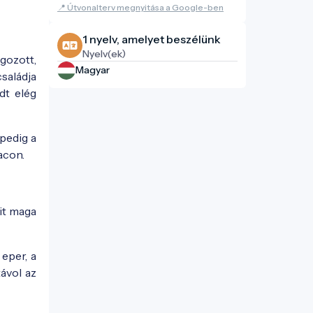
📍 Útvonalterv megnyitása a Google-ben
1 nyelv, amelyet beszélünk
Nyelv(ek)
gozott,
Magyar
saládja
dt elég
 pedig a
acon.
mit maga
 eper, a
ávol az