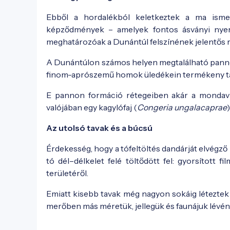
Ebből a hordalékból keletkeztek a ma ismer
képződmények – amelyek fontos ásványi nyersan
meghatározóak a Dunántúl felszínének jelentős ré
A Dunántúlon számos helyen megtalálható panno
finom-aprószemű homok üledékein termékeny ta
E pannon formáció rétegeiben akár a mondavilá
valójában egy kagylófaj (
Congeria ungalacaprae
Az utolsó tavak és a búcsú
Érdekesség, hogy a tófeltöltés dandárját elvégző 
tó dél–délkelet felé töltődött fel: gyorsított 
területéről.
Emiatt kisebb tavak még nagyon sokáig léteztek 
merőben más méretük, jellegük és faunájuk lévén