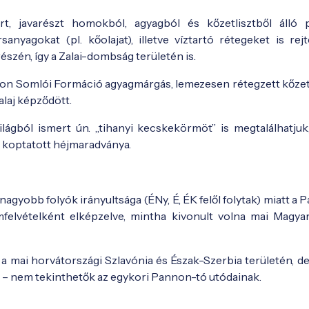
t, javarészt homokból, agyagból és kőzetlisztből álló
yagokat (pl. kőolajat), illetve víztartó rétegeket is rej
szén, így a Zalai-dombság területén is.
n Somlói Formáció agyagmárgás, lemezesen rétegzett kőzetl
laj képződött.
gból ismert ún. „tihanyi kecskekörmöt” is megtalálhatjuk
) koptatott héjmaradványa.
nagyobb folyók irányultsága (ÉNy, É, ÉK felől folytak) miatt a
filmfelvételként elképzelve, mintha kivonult volna mai Magya
a mai horvátországi Szlavónia és Észak-Szerbia területén, de
 – nem tekinthetők az egykori Pannon-tó utódainak.