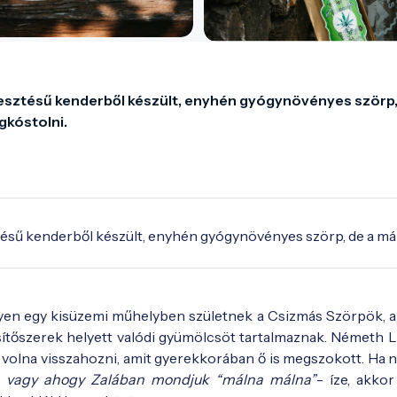
sztésű kenderből készült, enyhén gyógynövényes szörp, 
kóstolni. 
sű kenderből készült, enyhén gyógynövényes szörp, de a máln
yen egy kisüzemi műhelyben születnek a Csizmás Szörpök, 
ítőszerek helyett valódi gyümölcsöt tartalmaznak. Németh Lá
 volna visszahozni, amit gyerekkorában ő is megszokott. Ha n
-
vagy ahogy Zalában mondjuk “málna málna”
- íze, akkor