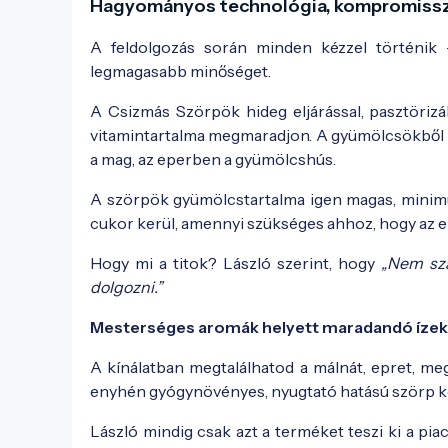
Hagyományos technológia, kompromissz
A feldolgozás során minden kézzel történik –
legmagasabb minőséget.
A Csizmás Szörpök hideg eljárással, pasztörizál
vitamintartalma megmaradjon. A gyümölcsökből ka
a mag, az eperben a gyümölcshús.
A szörpök gyümölcstartalma igen magas, minimum 
cukor kerül, amennyi szükséges ahhoz, hogy az e
Hogy mi a titok? László szerint, hogy
„Nem sza
dolgozni.”
Mesterséges aromák helyett maradandó ízek
A kínálatban megtalálhatod a málnát, epret, me
enyhén gyógynövényes, nyugtató hatású szörp kés
László mindig csak azt a terméket teszi ki a piacr