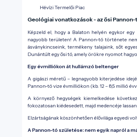
Hévízi Termelői Piac
Geológiai vonatkozások - az ősi Pannon
Képzeld el, hogy a Balaton helyén egykor egy 
nagyobb területen! A Pannon-tó története nemc
ásványkincseink, termékeny talajaink, sőt egye
Dunántúlt egy ősi tó, amely örökre nyomot hagyo
Egy évmilliókon át hullámzó beltenger
A gigászi méretű – legnagyobb kiterjedése idej
Pannon-tó vize évmilliókon (kb. 12 – 8,5 millió év
A környező hegységek kiemelkedése következté
fokozatosan kiédesedett, majd medencéje lassan 
Elzártságának köszönhetően élővilága egyedi volt
A Pannon-tó születése: nem egyik napról a m