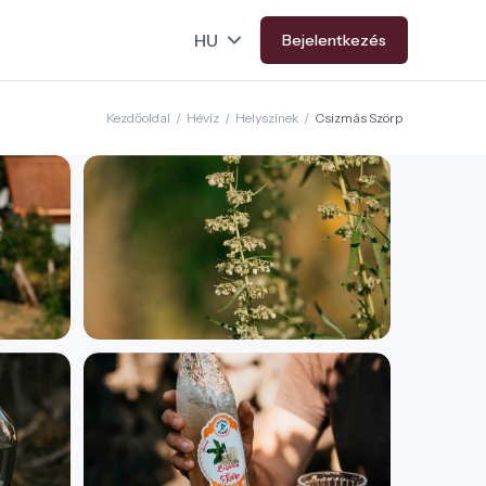
Bejelentkezés
Kezdőoldal
/
Hévíz
/
Helyszínek
/
Csizmás Szörp