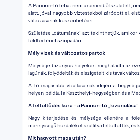
A Pannon-tó tehát nem a semmiből született, nem
alatt, jóval nagyobb víztestekből záródott el, 
változásának köszönhetően.
Születése „dátumának” azt tekinthetjük, amikor ön
földtörténet színpadán.
Mély vizek és változatos partok
Mélysége bizonyos helyeken meghaladta az ezer
lagúnák, folyódelták és elszigetelt kis tavak válto
A tó magasabb vízállásainak idején a hegységp
helyen, például a Keszthelyi-hegységben és a Me
A feltöltődés kora – a Pannon-tó „kivonulása”
Nagy kiterjedése és mélysége ellenére a fől
mennyiségű hordalékot szállítva feltöltötték, és kb.
Mit hagyott maga után?