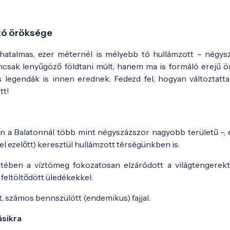
-tó öröksége
hatalmas, ezer méternél is mélyebb tó hullámzott – négys
sak lenyűgöző földtani múlt, hanem ma is formáló erejű ö
s legendák is innen erednek. Fedezd fel, hogyan változtatt
tt!
én a Balatonnál több mint négyszázszor nagyobb területű –, 
vel ezelőtt) keresztül hullámzott térségünkben is.
ben a víztömeg fokozatosan elzáródott a világtengerektő
feltöltődött üledékekkel.
, számos bennszülött (endemikus) fajjal.
ásikra