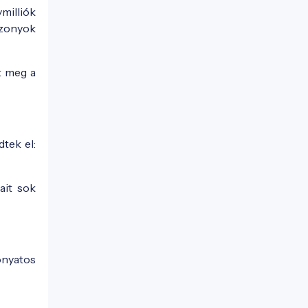
milliók
szonyok
nt meg a
tek el:
ait sok
onyatos