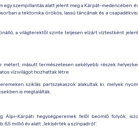
 egy szempillantás alatt jelent meg a Kárpát-medencében: év
elsősorban a tektonika örökös, lassú táncának és a csapadékvi
álló, a világterektől szinte teljesen elzárt víztestként jele
 métert, másutt természetesen sekélyebb részek helyezked
zatos vízivilágot hozhattak létre.
eremeken sziklás partszakaszok alakultak ki, melyek nyom
csekben is megtalálták.
eg Alpi–Kárpáti hegységperemek felől beömlő folyók, isz
 6,5 millió év alatt „lekísérték a színpadról”.