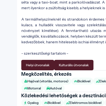
séta vagy a taxi-boat, mint a parkolóvadászat. 
mert ilyenkor a zsúfoltság kisebb, a helyieknek i
A termálhelyszíneknél és strandokon érdemes t
kulacs, a hulladék visszavitele vagy szelektálá
növényzet kímélése). A fenntartható utazás má
vendéglők, kisvállalkozások, helyben készült t
kedvezőbbek, hanem hitelesebb ischiai élményt i
- szerkesztőségi tartalom -
Helyi útvonalak
Kulturális útvonalak
Megközelítés, érkezés
Hajóval (vitorlás, motoros)
Biciklivel
Elek
Motorral
Autóval
Közlekedési lehetőségek a desztinác
Gyalog
Biciklivel
Elektromos biciklivel