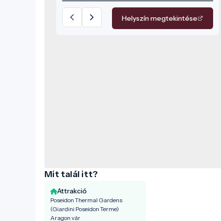
tengerre, árnyas zöldfelületeket,
napozótereket és többféle „vízi
Helyszín megtekintése
élményt”, a kellemesen langyostól a
kifejezetten meleg termálvízig.
Mit talál itt?
Attrakció
Poseidon Thermal Gardens
(Giardini Poseidon Terme)
Aragon vár