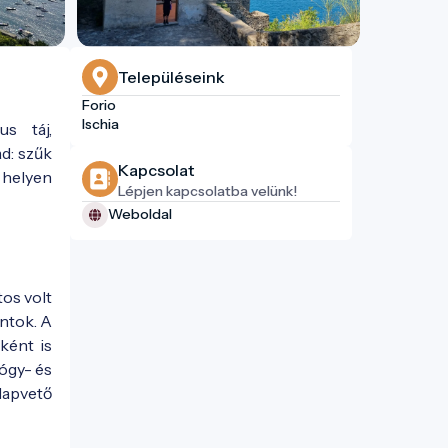
Településeink
Forio
Ischia
us táj,
d: szűk
Kapcsolat
 helyen
Lépjen kapcsolatba velünk!
Weboldal
tos volt
ontok. A
ként is
yógy- és
lapvető