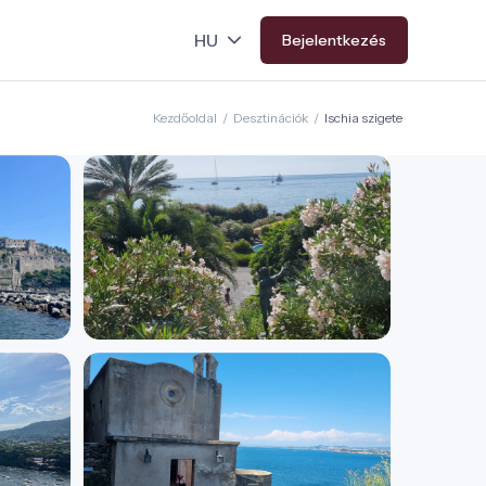
Bejelentkezés
Kezdőoldal
/
Desztinációk
/
Ischia szigete