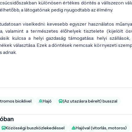
A csúcsidőszakban különösen értékes döntés a vállszezon vála
s élhetőbb, a látogatónak pedig nyugodtabb az élmény.
udatosan viselkedni: kevesebb egyszer használatos műanyag
sa, valamint a természetes élőhelyek tisztelete (kijelölt ös
sik kulcsa a helyi gazdaság támogatása: helyi szállások, 
ermékek választása. Ezek a döntések nemcsak környezeti szem
s adnak.
tromos biciklivel
Hajó
(Az utazásra bérelt) busszal
ióban
Közösségi buszközlekedéssel
Hajóval (vitorlás, motoros)