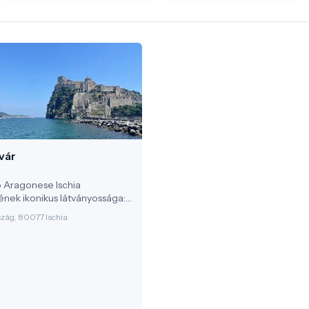
vár
o Aragonese Ischia
ének ikonikus látványossága:
vulkáni sziklán álló erőd- és
zág, 80077 Ischia
ilág, amelyet egy kőhíd köt
hia Ponte óvárosrészével. A
erre történelmi helyszín és
attrakció”: a falakról és
l lenyűgöző kilátás nyílik a
bölre és Ischia partvidékére.