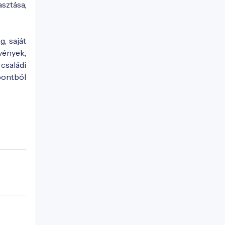
sztása,
, saját
vények,
családi
pontból