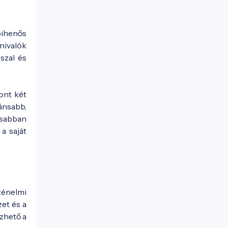
pihenős
tnivalók
sszal és
pont két
ánsabb,
asabban
a saját
ténelmi
et és a
zhető a