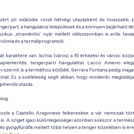
, ezért jól működik rövid hétvégi utazásként és hosszabb, 
engerpart, a hangulatos települések és a könnyen bejárható lá
szikus „strandolós” nyár mellett vállszezonban is erős: tava
tronómia és a termálprogramok.
át karaktere van. Ischia (város) a fő érkezési és városi köz
naplementés, tengerparti hangulattal, Lacco Ameno eleg
 szerint is a termálhoz kötődik, Serrara Fontana pedig mag
nál. Ez a sokféleség segít abban, hogy mindenki megtalálja 
 pihenős utazás.
ekig
ozik a Castello Aragonese felkeresése: a vár nemcsak tör
s. A sziget igazi különlegességei azonban sokszor a termész
 és gyógyfürdők mellett több helyen a tenger közelében is ére