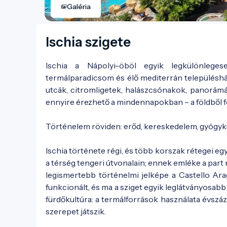
Galéria
Ischia szigete
Ischia a Nápolyi-öböl egyik legkülönlegese
termálparadicsom és élő mediterrán településhál
utcák, citromligetek, halászcsónakok, panorám
ennyire érezhető a mindennapokban – a földből fe
Történelem röviden: erőd, kereskedelem, gyógyk
Ischia története régi, és több korszak rétegei egy
a térség tengeri útvonalain; ennek emléke a part 
legismertebb történelmi jelképe a Castello Ar
funkcionált, és ma a sziget egyik leglátványosabb
fürdőkultúra: a termálforrások használata évszá
szerepet játszik.