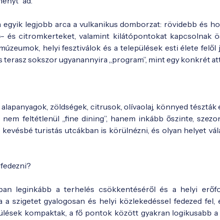
ményt” ad.
hia egyik legjobb arca a vulkanikus domborzat: rövidebb és h
lő- és citromkerteket, valamint kilátópontokat kapcsolnak ö
úzeumok, helyi fesztiválok és a települések esti élete felől
s terasz sokszor ugyanannyira „program”, mint egy konkrét at
 alapanyagok, zöldségek, citrusok, olívaolaj, könnyed tészták 
nem feltétlenül „fine dining”, hanem inkább őszinte, szezon
kevésbé turistás utcákban is körülnézni, és olyan helyet vál
lfedezni?
tban leginkább a terhelés csökkentéséről és a helyi erőf
ha a szigetet gyalogosan és helyi közlekedéssel fedezed fel,
pülések kompaktak, a fő pontok között gyakran logikusabb a 