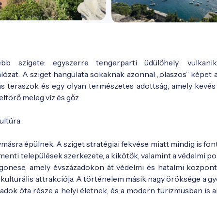
bb szigete: egyszerre tengerparti üdülőhely, vulkanik
ózat. A sziget hangulata sokaknak azonnal „olaszos” képet a
ás teraszok és egy olyan természetes adottság, amely kevés
ltörő meleg víz és gőz.
ultúra
másra épülnek. A sziget stratégiai fekvése miatt mindig is fon
menti települések szerkezete, a kikötők, valamint a védelmi p
agonese, amely évszázadokon át védelmi és hatalmi központ
 kulturális attrakciója. A történelem másik nagy öröksége a g
zadok óta része a helyi életnek, és a modern turizmusban is a