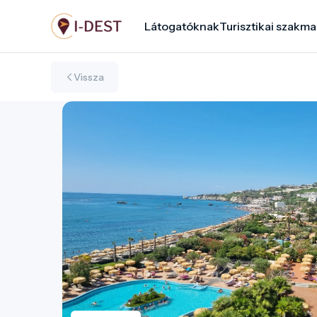
Ugrás
Látogatóknak
Turisztikai szakma
a
tartalomra
Vissza