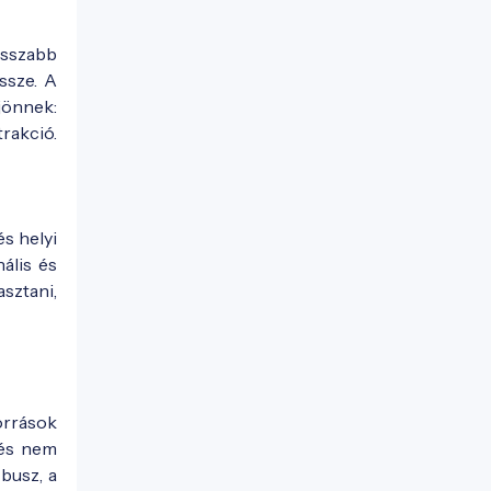
osszabb
ssze. A
 jönnek:
trakció.
és helyi
ális és
asztani,
orrások
 és nem
busz, a