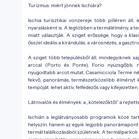
Turizmus: miért jönnek Ischiára?
Ischia turisztikai vonzereje több pilléren áll
nyaralásként is. A legtöbben a termálélmény, a t
miatt választják. A sziget erőssége, hogy a klas
ősszel ideális a kirándulás, a városnézés, a gasz
A sziget több településből áll, mindegyiknek saj
arccal (Porto és Ponte), Forio nyüzsgőbb, 
nyugodtabb arcot mutat, Casamicciola Terme név
fekvő, panorámás, természetközelibb élményt kí
tempóját: lehet aktív, felfedezős vagy kifejezetten
Látnivalók és élmények: a „kötelezőktől” a rejtett
Ischián a leglátványosabb programok közé tart
helyszín, hanem az egyik legjobb panorámapont i
termál találkozásából születnek. A termálparkok