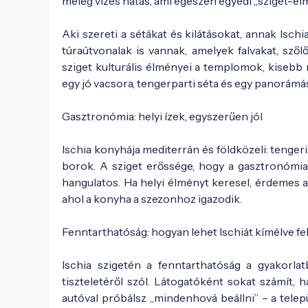
meleg vizes hatás, ami egészen egyedi „sziget-él
Aki szereti a sétákat és kilátásokat, annak Isc
túraútvonalak is vannak, amelyek falvakat, sző
sziget kulturális élményei a templomok, kisebb m
egy jó vacsora, tengerparti séta és egy panorámá
Gasztronómia: helyi ízek, egyszerűen jól
Ischia konyhája mediterrán és földközeli: tengeri
borok. A sziget erőssége, hogy a gasztronómia 
hangulatos. Ha helyi élményt keresel, érdemes a 
ahol a konyha a szezonhoz igazodik.
Fenntarthatóság: hogyan lehet Ischiát kímélve fe
Ischia szigetén a fenntarthatóság a gyakorla
tiszteletéről szól. Látogatóként sokat számít, 
autóval próbálsz „mindenhová beállni” – a tele