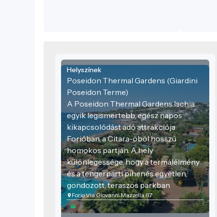
zöldfelületeket, napozótereket és
többféle „vízi élményt”, a kellemesen
langyostól a kifejezetten meleg
termálvízig.
Helyszínek
Poseidon Thermal Gardens (Giardini
Poseidon Terme)
A Poseidon Thermal Gardens Ischia
egyik legismertebb, egész napos
kikapcsolódást adó attrakciója
Forióban, a Citara-öböl hosszú
homokos partján. A hely
különlegessége, hogy a termálélmény
és a tengerparti pihenés egyetlen,
gondozott, teraszos parkban
Forio Via Giovanni Mazzella 87
találkozik: a medencék között sétálva
egyszerre kapsz panorámát a