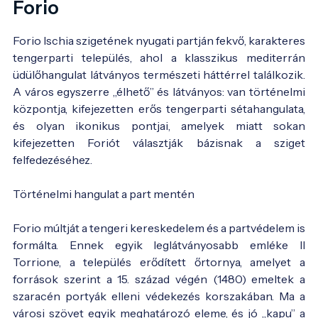
Forio
Forio Ischia szigetének nyugati partján fekvő, karakteres
tengerparti település, ahol a klasszikus mediterrán
üdülőhangulat látványos természeti háttérrel találkozik.
A város egyszerre „élhető” és látványos: van történelmi
központja, kifejezetten erős tengerparti sétahangulata,
és olyan ikonikus pontjai, amelyek miatt sokan
kifejezetten Foriót választják bázisnak a sziget
felfedezéséhez.
Történelmi hangulat a part mentén
Forio múltját a tengeri kereskedelem és a partvédelem is
formálta. Ennek egyik leglátványosabb emléke Il
Torrione, a település erődített őrtornya, amelyet a
források szerint a 15. század végén (1480) emeltek a
szaracén portyák elleni védekezés korszakában. Ma a
városi szövet egyik meghatározó eleme, és jó „kapu” a