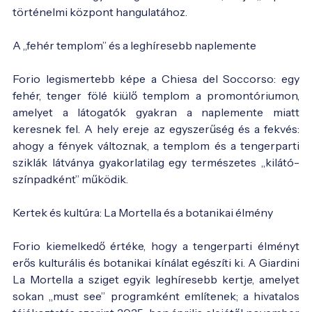
történelmi központ hangulatához.
A „fehér templom” és a leghíresebb naplemente
Forio legismertebb képe a Chiesa del Soccorso: egy
fehér, tenger fölé kiülő templom a promontóriumon,
amelyet a látogatók gyakran a naplemente miatt
keresnek fel. A hely ereje az egyszerűség és a fekvés:
ahogy a fények változnak, a templom és a tengerparti
sziklák látványa gyakorlatilag egy természetes „kilátó-
színpadként” működik.
Kertek és kultúra: La Mortella és a botanikai élmény
Forio kiemelkedő értéke, hogy a tengerparti élményt
erős kulturális és botanikai kínálat egészíti ki. A Giardini
La Mortella a sziget egyik leghíresebb kertje, amelyet
sokan „must see” programként említenek; a hivatalos