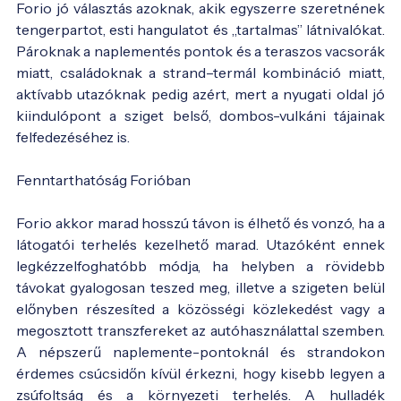
Forio jó választás azoknak, akik egyszerre szeretnének
tengerpartot, esti hangulatot és „tartalmas” látnivalókat.
Pároknak a naplementés pontok és a teraszos vacsorák
miatt, családoknak a strand–termál kombináció miatt,
aktívabb utazóknak pedig azért, mert a nyugati oldal jó
kiindulópont a sziget belső, dombos-vulkáni tájainak
felfedezéséhez is.
Fenntarthatóság Forióban
Forio akkor marad hosszú távon is élhető és vonzó, ha a
látogatói terhelés kezelhető marad. Utazóként ennek
legkézzelfoghatóbb módja, ha helyben a rövidebb
távokat gyalogosan teszed meg, illetve a szigeten belül
előnyben részesíted a közösségi közlekedést vagy a
megosztott transzfereket az autóhasználattal szemben.
A népszerű naplemente-pontoknál és strandokon
érdemes csúcsidőn kívül érkezni, hogy kisebb legyen a
zsúfoltság és a környezeti terhelés. A hulladék