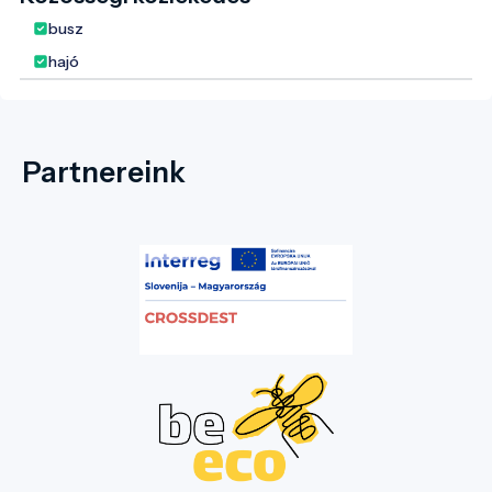
busz
hajó
Partnereink