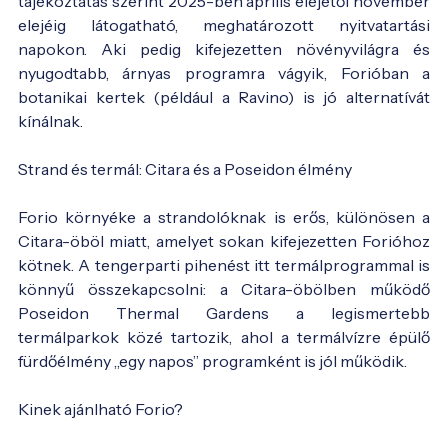
tájékoztatás szerint 2025-ben április elejétől november
elejéig látogatható, meghatározott nyitvatartási
napokon. Aki pedig kifejezetten növényvilágra és
nyugodtabb, árnyas programra vágyik, Forióban a
botanikai kertek (például a Ravino) is jó alternatívát
kínálnak.
Strand és termál: Citara és a Poseidon élmény
Forio környéke a strandolóknak is erős, különösen a
Citara-öböl miatt, amelyet sokan kifejezetten Forióhoz
kötnek. A tengerparti pihenést itt termálprogrammal is
könnyű összekapcsolni: a Citara-öbölben működő
Poseidon Thermal Gardens a legismertebb
termálparkok közé tartozik, ahol a termálvízre épülő
fürdőélmény „egy napos” programként is jól működik.
Kinek ajánlható Forio?