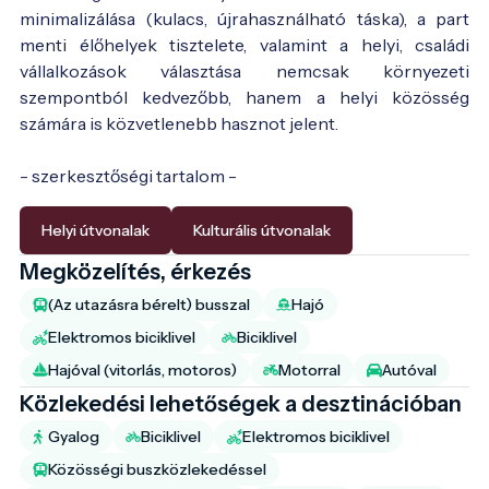
minimalizálása (kulacs, újrahasználható táska), a part
menti élőhelyek tisztelete, valamint a helyi, családi
vállalkozások választása nemcsak környezeti
szempontból kedvezőbb, hanem a helyi közösség
számára is közvetlenebb hasznot jelent.
- szerkesztőségi tartalom -
Helyi útvonalak
Kulturális útvonalak
Megközelítés, érkezés
(Az utazásra bérelt) busszal
Hajó
Elektromos biciklivel
Biciklivel
Hajóval (vitorlás, motoros)
Motorral
Autóval
Közlekedési lehetőségek a desztinációban
Gyalog
Biciklivel
Elektromos biciklivel
Közösségi buszközlekedéssel