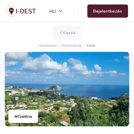
Ugrás
Bejelentkezés
a
tartalomra
Vissza
Kezdőoldal
/
Desztinációk
/
Forio
Galéria