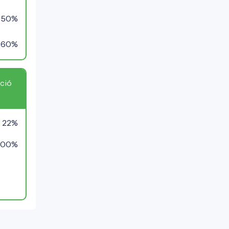
50%
60%
ció
22%
100%