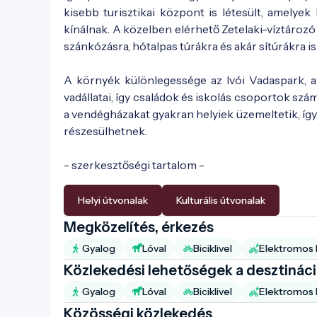
kisebb turisztikai központ is létesült, amelye
kínálnak. A közelben elérhető Zetelaki-víztározó
szánkózásra, hótalpas túrákra és akár sítúrákra is
A környék különlegessége az Ivói Vadaspark,
vadállatai, így családok és iskolás csoportok szá
a vendégházakat gyakran helyiek üzemeltetik, íg
részesülhetnek.
- szerkesztőségi tartalom -
Helyi útvonalak
Kulturális útvonalak
Megközelítés, érkezés
Gyalog
Lóval
Biciklivel
Elektromos b
Közlekedési lehetőségek a desztinác
Gyalog
Lóval
Biciklivel
Elektromos b
Közösségi közlekedés