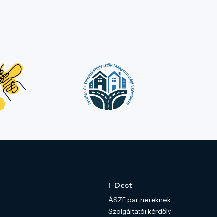
I-Dest
ÁSZF partnereknek
Szolgáltatói kérdőív