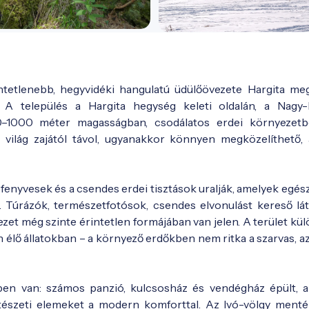
intetlenebb, hegyvidéki hangulatú üdülőövezete Hargita me
. A település a Hargita hegység keleti oldalán, a Nagy-
800–1000 méter magasságban, csodálatos erdei környezetb
világ zajától távol, ugyanakkor könnyen megközelíthető, 
a fenyvesek és a csendes erdei tisztások uralják, amelyek egé
a. Túrázók, természetfotósok, csendes elvonulást kereső lá
ezet még szinte érintetlen formájában van jelen. A terület k
ő állatokban – a környező erdőkben nem ritka a szarvas, az 
dőben van: számos panzió, kulcsosház és vendégház épült, 
tészeti elemeket a modern komforttal. Az Ivó-völgy ment