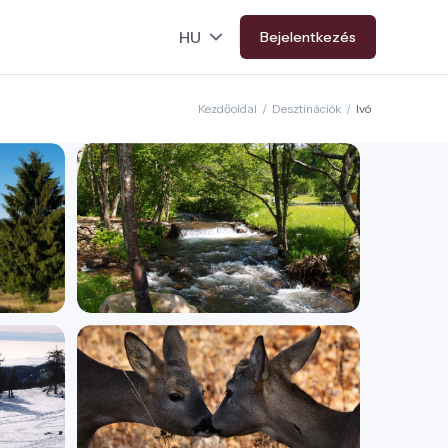
Bejelentkezés
Kezdőoldal
/
Desztinációk
/
Ivó