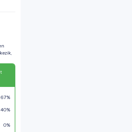
en
kezik,
t
67%
40%
0%