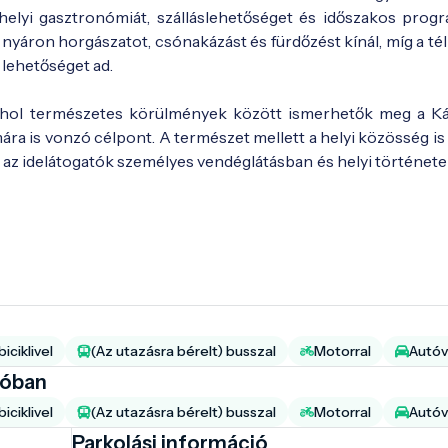
k helyi gasztronómiát, szálláslehetőséget és időszakos prog
 nyáron horgászatot, csónakázást és fürdőzést kínál, míg a té
 lehetőséget ad.
 ahol természetes körülmények között ismerhetők meg a K
mára is vonzó célpont. A természet mellett a helyi közösség is
y az idelátogatók személyes vendéglátásban és helyi története
iciklivel
(Az utazásra bérelt) busszal
Motorral
Autóv
ióban
iciklivel
(Az utazásra bérelt) busszal
Motorral
Autóv
Parkolási információ