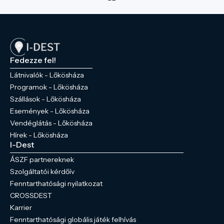
rendezvények, lebonyolítására.
Elérhetőségek: 5743, Lőkösháza Bréda
major (30) 206 22-22
braunattila@gmail.com bredakastely.hu
Fedezze fel!
Látnivalók - Lőkösháza
Programok - Lőkösháza
Szállások - Lőkösháza
Események - Lőkösháza
Vendéglátás - Lőkösháza
Hírek - Lőkösháza
I-Dest
ÁSZF partnereknek
Szolgáltatói kérdőív
Fenntarthatósági nyilatkozat
CROSSDEST
Karrier
Fenntarthatósági globális játék felhívás