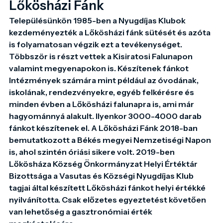
Lőkösházi Fánk
Településünkön 1985-ben a Nyugdíjas Klubok 
kezdeményezték a Lőkösházi fánk sütését és azóta 
is folyamatosan végzik ezt a tevékenységet. 
Többször is részt vettek a Kisiratosi Falunapon 
valamint megyenapokon is. Készítenek fánkot 
Intézmények számára mint például az óvodának, 
iskolának, rendezvényekre, egyéb felkérésre és 
minden évben a Lőkösházi falunapra is, ami már 
hagyománnyá alakult. Ilyenkor 3000-4000 darab 
fánkot készítenek el. A Lőkösházi Fánk 2018-ban 
bemutatkozott a Békés megyei Nemzetiségi Napon 
is, ahol szintén óriási sikere volt. 2019-ben 
Lőkösháza Község Önkormányzat Helyi Értéktár 
Bizottsága a Vasutas és Községi Nyugdíjas Klub 
tagjai által készített Lőkösházi fánkot helyi értékké 
nyilvánította. Csak előzetes egyeztetést követően 
van lehetőség a gasztronómiai érték 