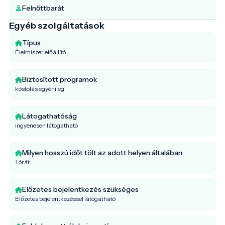
Felnőttbarát
Egyéb szolgáltatások
Típus
Élelmiszer előállító
Biztosított programok
kóstolás egyénileg
Látogathatóság
ingyenesen látogatható
Milyen hosszú időt tölt az adott helyen általában
1 órát
Előzetes bejelentkezés szükséges
Előzetes bejelentkezéssel látogatható