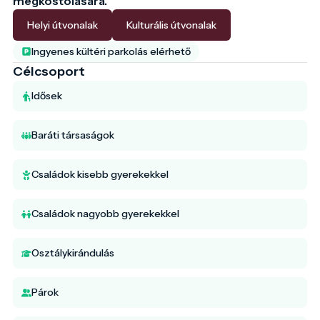
megkóstolására.
Helyi útvonalak
Kulturális útvonalak
Ingyenes kültéri parkolás elérhető
Célcsoport
Idősek
Baráti társaságok
Családok kisebb gyerekekkel
Családok nagyobb gyerekekkel
Osztálykirándulás
Párok