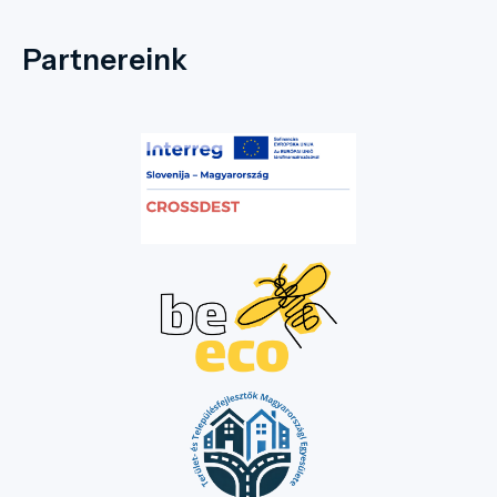
érdekesség, mint például a
kupolateremben elhelyezkedő Foucault-
Partnereink
inga mely felett 15 méter magasságban
látható az egyedi kupolafestészeti
bemutató is. A szobákban megelevenedik a
kastély-és a családtörténet is, valamint a
látogatók betekintést nyerhetnek az
uradalmi élet mindennapjaiba. A
látogatótérben több makett lett elhelyezve.
Interaktív installáció valamint 3D-vetítés
szemlélteti a kastély felújításának
munkálatait. Számos a kastély korára
jellemző bútorok és berendezési tárgyak
tekinthetőek meg. A pincében helyezkedik
el a hungarikumközpont amely Békés
megye nemzetközileg ismert értékeit,
büszkeségeit mutatja be. A kastély
területén található egy étterem és
rendezvénysátor is ami alkalmas