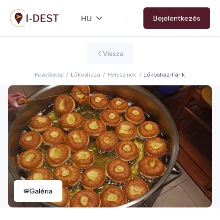
Ugrás
Bejelentkezés
a
tartalomra
Vissza
Kezdőoldal
/
Lőkösháza
/
Helyszínek
/
Lőkösházi Fánk
Galéria