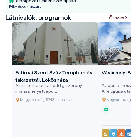
Feldolgozott élelmiszer típusa
Pék-, és cukrászáru
Látnivalók, programok
Összes
Fatimai Szent Szűz Templom és
Vásárhelyi Bré
fakazettái, Lőkösháza
A mai templom az eddigi szerény
Az épület hosszú é
imaház helyett épült.
A felújítása után ku
látogatóközpontk
Magyarország, 5743 Lőkösháza
Magyarország, 57
turisztikai látván
környezetben elh
homlokzatán min
után egyedülálló 
produkció kerül b
körülvevő őspark