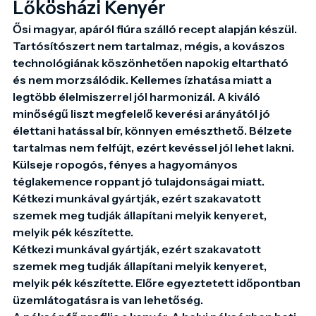
Lőkösházi Kenyér
Ősi magyar, apáról fiúra szálló recept alapján készül. 
Tartósítószert nem tartalmaz, mégis, a kovászos 
technológiának köszönhetően napokig eltartható 
és nem morzsálódik. Kellemes ízhatása miatt a 
legtöbb élelmiszerrel jól harmonizál. A kiváló 
minőségű liszt megfelelő keverési arányától jó 
élettani hatással bír, könnyen emészthető. Bélzete 
tartalmas nem felfújt, ezért kevéssel jól lehet lakni. 
Külseje ropogós, fényes a hagyományos 
téglakemence roppant jó tulajdonságai miatt. 
Kétkezi munkával gyártják, ezért szakavatott 
szemek meg tudják állapítani melyik kenyeret, 
melyik pék készítette.

Kétkezi munkával gyártják, ezért szakavatott 
szemek meg tudják állapítani melyik kenyeret, 
melyik pék készítette. Előre egyeztetett időpontban 
üzemlátogatásra is van lehetőség.
