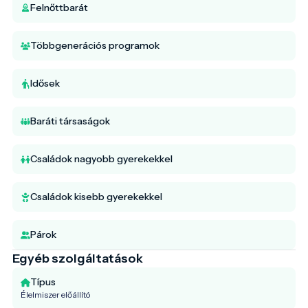
Felnőttbarát
Többgenerációs programok
Idősek
Baráti társaságok
Családok nagyobb gyerekekkel
Családok kisebb gyerekekkel
Párok
Egyéb szolgáltatások
Típus
Élelmiszer előállító