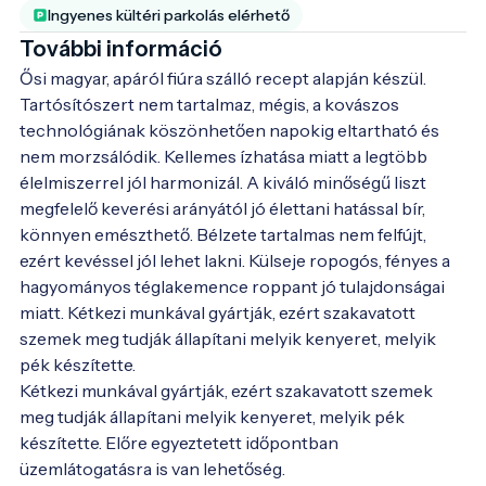
Ingyenes kültéri parkolás elérhető
További információ
Ősi magyar, apáról fiúra szálló recept alapján készül. 
Tartósítószert nem tartalmaz, mégis, a kovászos 
technológiának köszönhetően napokig eltartható és 
nem morzsálódik. Kellemes ízhatása miatt a legtöbb 
élelmiszerrel jól harmonizál. A kiváló minőségű liszt 
megfelelő keverési arányától jó élettani hatással bír, 
könnyen emészthető. Bélzete tartalmas nem felfújt, 
ezért kevéssel jól lehet lakni. Külseje ropogós, fényes a 
hagyományos téglakemence roppant jó tulajdonságai 
miatt. Kétkezi munkával gyártják, ezért szakavatott 
szemek meg tudják állapítani melyik kenyeret, melyik 
pék készítette.

Kétkezi munkával gyártják, ezért szakavatott szemek 
meg tudják állapítani melyik kenyeret, melyik pék 
készítette. Előre egyeztetett időpontban 
üzemlátogatásra is van lehetőség.
