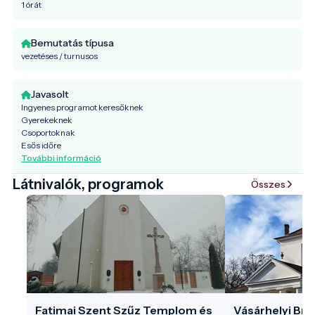
1 órát
Bemutatás típusa
vezetéses / turnusos
Javasolt
Ingyenes programot keresőknek
Gyerekeknek
Csoportoknak
Esős időre
További információ
Látnivalók, programok
Összes
Fatimai Szent Szűz Templom és
Vásárhelyi Bré