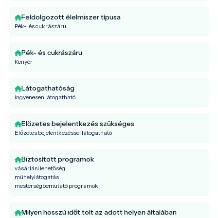
Feldolgozott élelmiszer típusa
Pék-, és cukrászáru
Pék- és cukrászáru
Kenyér
Látogathatóság
ingyenesen látogatható
Előzetes bejelentkezés szükséges
Előzetes bejelentkezéssel látogatható
Biztosított programok
vásárlási lehetőség
műhelylátogatás
mesterségbemutató programok
Milyen hosszú időt tölt az adott helyen általában