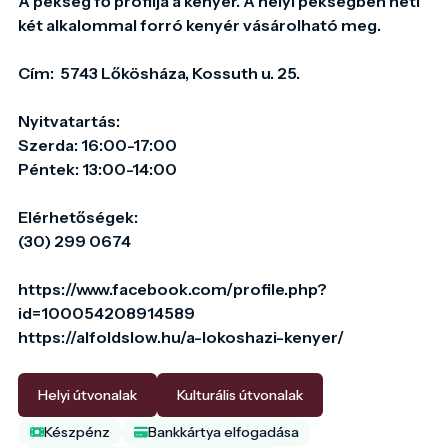
A pékség fő profilja a kenyér. A helyi pékségben heti 
két alkalommal forró kenyér vásárolható meg. 

Cím:  5743 Lőkösháza, Kossuth u. 25.

Nyitvatartás: 

Szerda: 16:00-17:00

Péntek: 13:00-14:00

Elérhetőségek:

(30) 299 0674

https://www.facebook.com/profile.php?
id=100054208914589

https://alfoldslow.hu/a-lokoshazi-kenyer/

Helyi útvonalak
Kulturális útvonalak
Készpénz
Bankkártya elfogadása