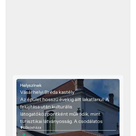
Helyszínek
Vásárhelyi Bréda kastély
Az épület hosszú évekig állt lakatlanul. A
felújítása után kulturális
látogatóközpontként működik, mint
turisztikai látványosság. A csodálatos
Lőkösháza
környezetben elhelyezkedő kastély
homlokzatán minden este, naplemente