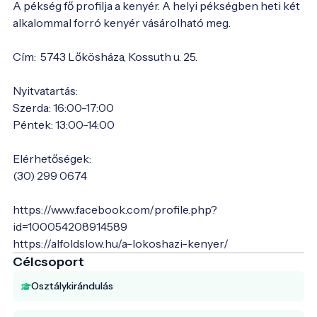
A pékség fő profilja a kenyér. A helyi pékségben heti két 
alkalommal forró kenyér vásárolható meg. 

Cím:  5743 Lőkösháza, Kossuth u. 25.

Nyitvatartás: 

Szerda: 16:00-17:00

Péntek: 13:00-14:00

Elérhetőségek:

(30) 299 0674

https://www.facebook.com/profile.php?
id=100054208914589

Célcsoport
Osztálykirándulás