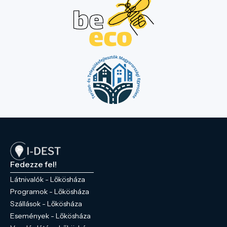
szemlélteti a kastély felújításának
munkálatait. Számos a kastély korára
jellemző bútorok és berendezési tárgyak
tekinthetőek meg. A pincében helyezkedik
el a hungarikumközpont amely Békés
megye nemzetközileg ismert értékeit,
büszkeségeit mutatja be. A kastély
területén található egy étterem és
rendezvénysátor is ami alkalmas
rendezvények, lebonyolítására.
Elérhetőségek: 5743, Lőkösháza Bréda
major (30) 206 22-22
braunattila@gmail.com bredakastely.hu
Fedezze fel!
Látnivalók - Lőkösháza
Programok - Lőkösháza
Szállások - Lőkösháza
Események - Lőkösháza