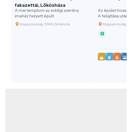
fakazettái, Lőkösháza
A mai templom az eddigi szerény
Az épület hosszú é
imaház helyett épült.
A felújítása után ku
látogatóközpontk
Magyarország, 5743 Lőkösháza
Magyarország, 57
turisztikai látván
környezetben elh
homlokzatán min
után egyedülálló 
produkció kerül b
körülvevő őspark
rendezvények és 
felejthetetlen em
ezáltal 2016-ban
Megye legjobb es
szakmai elismerés
megtekinthető s
mint például a k
elhelyezkedő Fouc
15 méter magassá
egyedi kupolafest
szobákban megele
a családtörténet i
betekintést nyerh