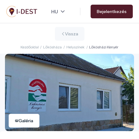
Ugrás
Bejelentkezés
a
tartalomra
Vissza
Kezdőoldal
/
Lőkösháza
/
Helyszínek
/
Lőkösházi Kenyér
Galéria