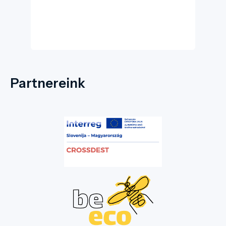
szellemi központjának állít méltó emléket,
miközben a mai látogatók számára a kulturális
emlékezet és a felelősségteljes turizmus
meghatározó helyszíne.
Partnereink