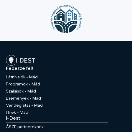
Fedezze fel!
Látnivalók - Mád
Programok - Mád
Szállások - Mád
Események - Mád
Vendéglátás - Mád
Hírek - Mád
I-Dest
ÁSZF partnereknek