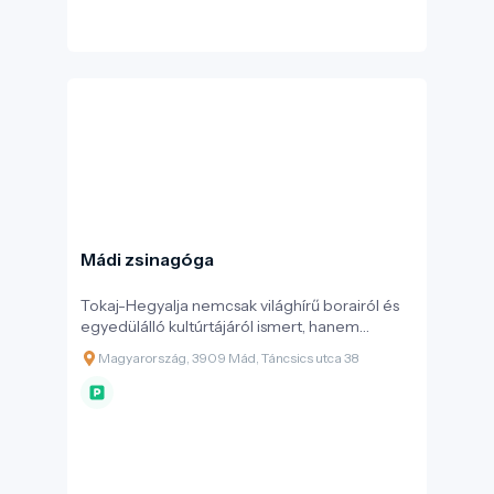
Mádi zsinagóga
Tokaj-Hegyalja nemcsak világhírű borairól és
egyedülálló kultúrtájáról ismert, hanem
gazdag vallási és kulturális sokszínűségéről is. A
Magyarország, 3909 Mád, Táncsics utca 38
borvidék építészeti és szellemi örökségének
egyik legkiemelkedőbb, nemzetközileg is
számon tartott emléke a mádi zsinagóga. A
copf stílusban épült, páratlan szépségű
műemlék épület a hegyaljai zsidóság egykori
virágzó életének, gazdasági szerepének és