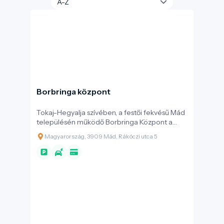
Borbringa központ
Tokaj-Hegyalja szívében, a festői fekvésű Mád
településén működő Borbringa Központ a
térség aktív turizmusának és szelíd
Magyarország, 3909 Mád, Rákóczi utca 5
mobilitásának első számú csomópontja. A
központ megteremtésével egy olyan modern,
komplex szolgáltatóhely jött létre, amely a
Tokaji borvidék egyedülálló kultúrtáját, a dűlők
világát és a helyi örökséget köti össze a
környezetbarát felfedezés örömével.