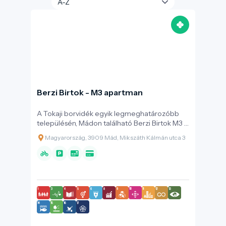
Berzi Birtok - M3 apartman
A Tokaji borvidék egyik legmeghatározóbb
településén, Mádon található Berzi Birtok M3 a
modern kényelem és a tradicionális borvidéki
Magyarország, 3909 Mád, Mikszáth Kálmán utca 3
hangulat ötvözete. A szálláshely kialakításakor
elsődleges szempont volt a családok és baráti
társaságok igényeinek kiszolgálása, így az
ingatlan tágas tereket és magas minőségű
szolgáltatásokat kínál a pihenni vágyók
számára.