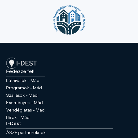
Fedezze fel!
Látnivalók - Mád
Programok - Mád
Szállások - Mád
Események - Mád
Vendéglátás - Mád
Hírek - Mád
I-Dest
ÁSZF partnereknek