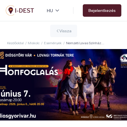
Ugrás
Bejelentkezés
a
tartalomra
Vissza
Kezdőoldal
/
Miskolc
/
Események
/
Nemzeti Lovas Színház:
Honfoglalás