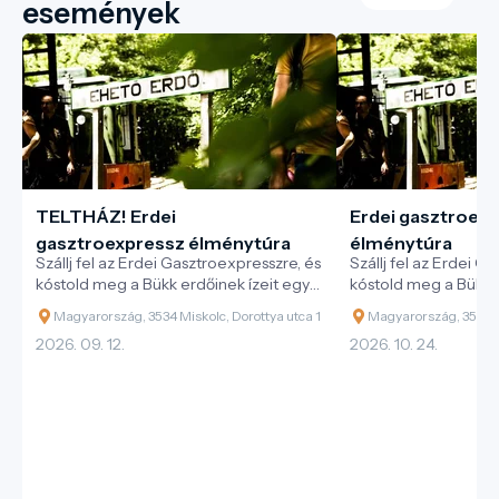
események
TELTHÁZ! Erdei
Erdei gasztroex
gasztroexpressz élménytúra
élménytúra
Szállj fel az Erdei Gasztroexpresszre, és
Szállj fel az Erdei G
kóstold meg a Bükk erdőinek ízeit egy
kóstold meg a Bükk e
különleges vonatos kaland során!
különleges vonatos 
Magyarország, 3534 Miskolc, Dorottya utca 1
Magyarország, 3534 Mi
2026. 09. 12.
2026. 10. 24.