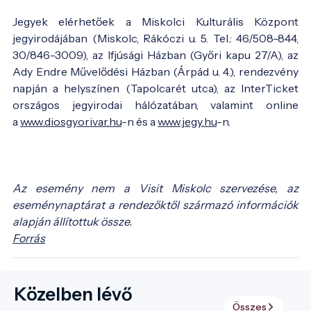
Jegyek elérhetőek a Miskolci Kulturális Központ
jegyirodájában (Miskolc, Rákóczi u. 5. Tel.: 46/508-844,
30/846-3009), az Ifjúsági Házban (Győri kapu 27/A), az
Ady Endre Művelődési Házban (Árpád u. 4.), rendezvény
napján a helyszínen (Tapolcarét utca), az InterTicket
országos jegyirodai hálózatában, valamint online
a
www.diosgyorivar.hu
-n és a
www.jegy.hu
-n.
Az esemény nem a Visit Miskolc szervezése, az
eseménynaptárat a rendezőktől származó információk
alapján állítottuk össze.
Forrás
Közelben lévő
Összes