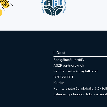
I-Dest
Szolgáltatói kérdőív
ÁSZF partnereknek
Fenntarthatósági nyilatkozat
CROSSDEST
Karrier
Fenntarthatósági globális játék fel
E-learning - tanuljon tőlünk a fenn