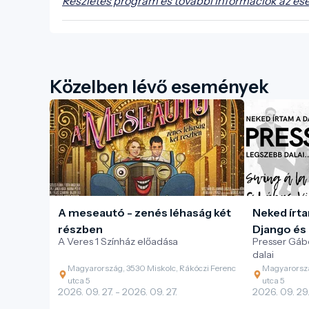
Részletes program és további információk az ese
Közelben lévő események
A meseautó - zenés léhaság két
Neked írtam
részben
Django és 
A Veres 1 Színház előadása
Presser Gáb
dalai
Magyarország, 3530 Miskolc, Rákóczi Ferenc
Magyarorszá
utca 5
utca 5
2026. 09. 27. - 2026. 09. 27.
2026. 09. 29.