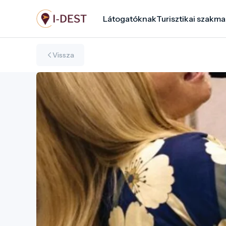
Ugrás
Látogatóknak
Turisztikai szakma
a
tartalomra
Vissza