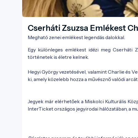
Cserháti Zsuzsa Emlékest Cha
Megható zenei emlékest legendás dalokkal.
Egy különleges emlékest idézi meg Cserháti Zs
történetek is életre kelnek.
Hegyi György vezetésével, valamint Charlie és 
ki, amely közelebb hozza a művésznő valódi arcát
Jegyek már elérhetőek a Miskolci Kulturális Közp
InterTicket országos jegyirodai hálózatában, a m