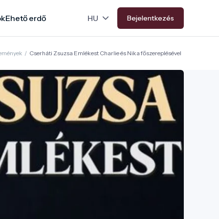
ok
Ehető erdő
Bejelentkezés
emények
/
Cserháti Zsuzsa Emlékest Charlie és Nika főszereplésével