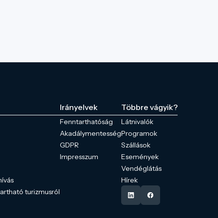
Irányelvek
Többre vágyik?
Fenntarthatóság
Látnivalók
Akadálymentesség
Programok
GDPR
Szállások
Impresszum
Események
Vendéglátás
hívás
Hírek
tartható turizmusról