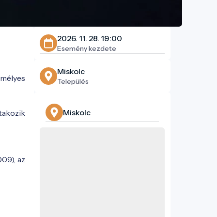
2026. 11. 28. 19:00
Esemény kezdete
Miskolc
emélyes
Település
Miskolc
takozik
009), az