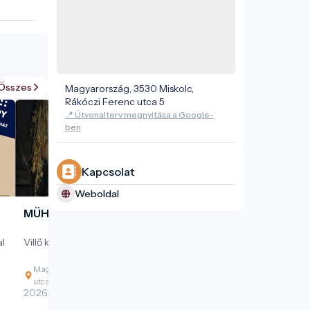
Összes
Magyarország, 3530 Miskolc,
Rákóczi Ferenc utca 5
📍 Útvonalterv megnyitása a Google-
ben
Kapcsolat
Weboldal
MÜHA Klub – Villő
al
Villő koncert – Madárlány
Magyarország, 3530 Miskolc, Rákóczi Ferenc
utca 5
2026. 10. 01. - 2026. 10. 01.