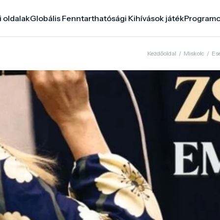
i oldalak
Globális Fenntarthatósági Kihívások játék
Program
Kezdőoldal
/
Miskolc
/
Es