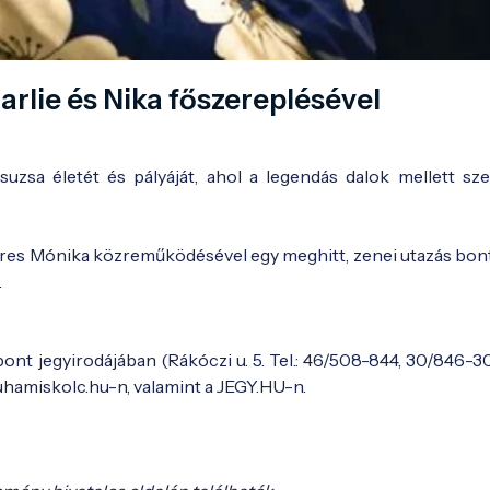
rlie és Nika főszereplésével
uzsa életét és pályáját, ahol a legendás dalok mellett sz
Veres Mónika közreműködésével egy meghitt, zenei utazás bon
.
ont jegyirodájában (Rákóczi u. 5. Tel.: 46/508-844, 30/846-3
uhamiskolc.hu-n, valamint a JEGY.HU-n.