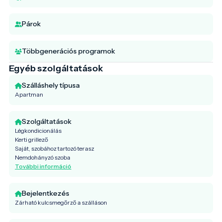
Párok
Többgenerációs programok
Egyéb szolgáltatások
Szálláshely típusa
Apartman
Szolgáltatások
Légkondicionálás
Kerti grillező
Saját, szobához tartozó terasz
Nemdohányzó szoba
További információ
Bejelentkezés
Zárható kulcsmegőrző a szálláson