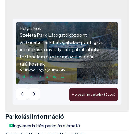
Helyszínek
Szeleta Park Látogatóközpont
A Szeleta Park Látogatóközpont igazi
időutazásra invitálja látogatóit, ahol a
történelem és a természet csodái
találkoznak.
Miskolc Hegyalja utca 245
Helyszín megtekintése
Parkolási információ
Ingyenes kültéri parkolás elérhető