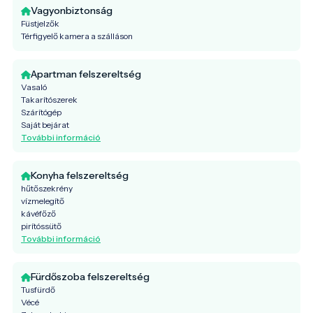
Vagyonbiztonság
Füstjelzők
Térfigyelő kamera a szálláson
Apartman felszereltség
Vasaló
Takarítószerek
Szárítógép
Saját bejárat
További információ
Konyha felszereltség
hűtőszekrény
vízmelegítő
kávéfőző
pirítóssütő
További információ
Fürdőszoba felszereltség
Tusfürdő
Vécé