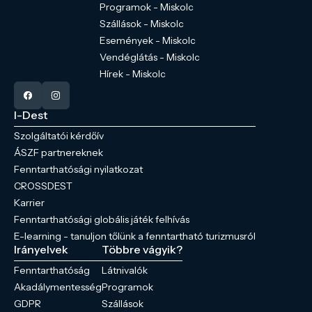
Programok - Miskolc
Szállások - Miskolc
Események - Miskolc
Vendéglátás - Miskolc
Hírek - Miskolc
I-Dest
Szolgáltatói kérdőív
ÁSZF partnereknek
Fenntarthatósági nyilatkozat
CROSSDEST
Karrier
Fenntarthatósági globális játék felhívás
E-learning - tanuljon tőlünk a fenntartható turizmusról
Irányelvek
Többre vágyik?
Fenntarthatóság
Látnivalók
Akadálymentesség
Programok
GDPR
Szállások