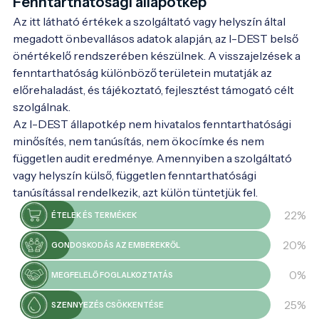
Fenntarthatósági állapotkép
Az itt látható értékek a szolgáltató vagy helyszín által
megadott önbevallásos adatok alapján, az I-DEST belső
önértékelő rendszerében készülnek. A visszajelzések a
fenntarthatóság különböző területein mutatják az
előrehaladást, és tájékoztató, fejlesztést támogató célt
szolgálnak.
Az I-DEST állapotkép nem hivatalos fenntarthatósági
minősítés, nem tanúsítás, nem ökocímke és nem
független audit eredménye. Amennyiben a szolgáltató
vagy helyszín külső, független fenntarthatósági
tanúsítással rendelkezik, azt külön tüntetjük fel.
22%
ÉTELEK ÉS TERMÉKEK
20%
GONDOSKODÁS AZ EMBEREKRŐL
0%
MEGFELELŐ FOGLALKOZTATÁS
25%
SZENNYEZÉS CSÖKKENTÉSE