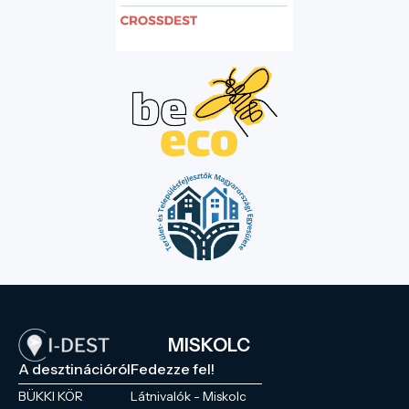
MISKOLC
A desztinációról
Fedezze fel!
BÜKKI KÖR
Látnivalók - Miskolc