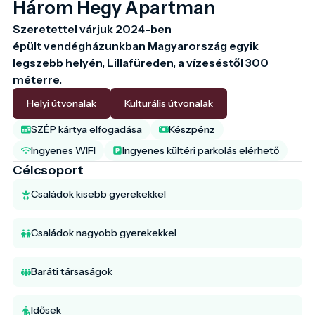
Három Hegy Apartman
Szeretettel várjuk 2024-ben 
épült vendégházunkban Magyarország egyik 
legszebb helyén, Lillafüreden, a vízeséstől 300 
méterre.
Helyi útvonalak
Kulturális útvonalak
SZÉP kártya elfogadása
Készpénz
Ingyenes WIFI
Ingyenes kültéri parkolás elérhető
Célcsoport
Családok kisebb gyerekekkel
Családok nagyobb gyerekekkel
Baráti társaságok
Idősek