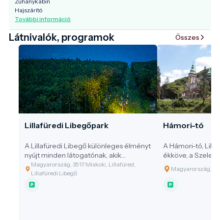
Zuhanykabin
Hajszárító
További információ
Látnivalók, programok
Összes
Lillafüredi Libegőpark
Hámori-tó
A Lillafüredi Libegő különleges élményt
A Hámori-tó, Lill
nyújt minden látogatónak, akik
ékköve, a Szeleta
szeretnék felfedezni a Bükk hegység
úton közelíthető 
Magyarország, 3517 Miskolc, Lillafüred,
Magyarország, 3517
szépségeit a magasból.
Lillafüredi Libegő