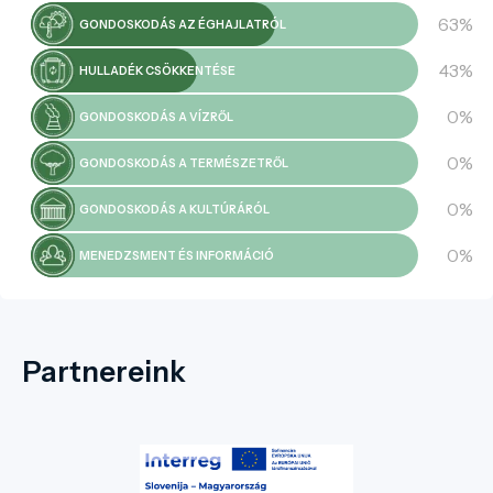
63%
GONDOSKODÁS AZ ÉGHAJLATRÓL
43%
HULLADÉK CSÖKKENTÉSE
0%
GONDOSKODÁS A VÍZRŐL
0%
GONDOSKODÁS A TERMÉSZETRŐL
0%
GONDOSKODÁS A KULTÚRÁRÓL
0%
MENEDZSMENT ÉS INFORMÁCIÓ
Partnereink