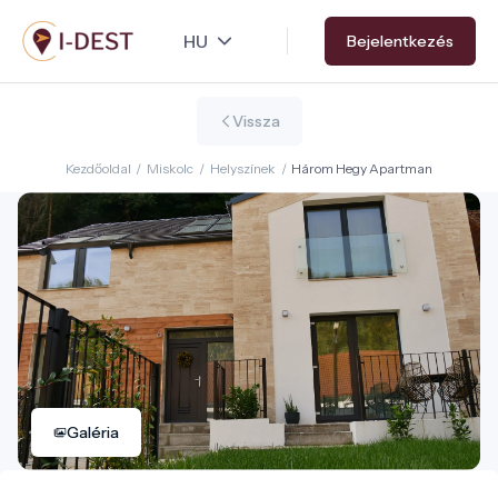
Ugrás
Bejelentkezés
a
tartalomra
Vissza
Kezdőoldal
/
Miskolc
/
Helyszínek
/
Három Hegy Apartman
Galéria