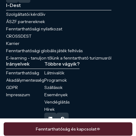
I-Dest
Szolgáltatói kérdőív
ÁSZF partnereknek
Fenntarthatósági nyilatkozat
CROSSDEST
Karrier
Fenntarthatósági globális játék felhívás
E-learning - tanuljon tőlünk a fenntartható turizmusról
Irányelvek
Többre vágyik?
Fenntarthatóság
Látnivalók
Akadálymentesség
Programok
GDPR
Szállások
Impresszum
Események
Vendéglátás
Hírek
Fenntarthatóság és kapcsolat