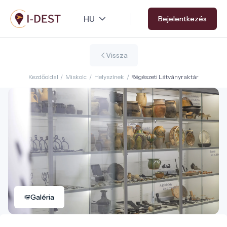
Ugrás
Bejelentkezés
a
tartalomra
Vissza
Kezdőoldal
/
Miskolc
/
Helyszínek
/
Régészeti Látványraktár
Galéria