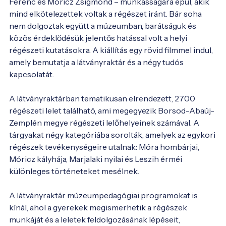
Ferenc és Móricz Zsigmond – munkásságára épül, akik 
mind elkötelezettek voltak a régészet iránt. Bár soha 
nem dolgoztak együtt a múzeumban, barátságuk és 
közös érdeklődésük jelentős hatással volt a helyi 
régészeti kutatásokra. A kiállítás egy rövid filmmel indul, 
amely bemutatja a látványraktár és a négy tudós 
kapcsolatát.

A látványraktárban tematikusan elrendezett, 2700 
régészeti lelet található, ami megegyezik Borsod-Abaúj-
Zemplén megye régészeti lelőhelyeinek számával. A 
tárgyakat négy kategóriába sorolták, amelyek az egykori 
régészek tevékenységeire utalnak: Móra hombárjai, 
Móricz kályhája, Marjalaki nyilai és Leszih érméi 
különleges történeteket mesélnek.

A látványraktár múzeumpedagógiai programokat is 
kínál, ahol a gyerekek megismerhetik a régészek 
munkáját és a leletek feldolgozásának lépéseit, 