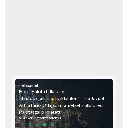
Helyszínek
Hotel Palota Lillafüred
„Itt ülök csillámló sziklafalon” – írja József
Attila híres Ódájában, amelyet a lillafüredi
Palotaszálló ihletett.
Miskolc Erzsébet sétány 1