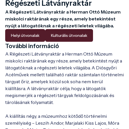
Régészeti Látványraktár
A Régészeti Látványraktár a Herman Ottó Múzeum 
miskolci raktárának egy része, amely betekintést 
nyújt a látogatóknak a régészeti leletek világába.
Helyi útvonalak
Kulturális útvonalak
További információ
A Régészeti Látványraktár a Herman Ottó Múzeum 
miskolci raktárának egy része, amely betekintést nyújt a 
látogatóknak a régészeti leletek világába. A Diósgyőri 
Acélművek mellett található raktár számtalan történelmi 
tárgyat őriz, amelyek közül sok soha nem kerül 
kiállításra. A látványraktár célja, hogy a látogatók 
megismerjék a régészeti tárgyak feldolgozásának és 
tárolásának folyamatát.

A kiállítás négy, a múzeumhoz kötődő történelmi 
személyiség – Leszih Andor, Marjalaki Kiss Lajos, Móra 