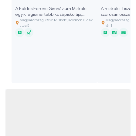
A Földes Ferenc Gimnázium Miskolc
A miskolci Tiszai
egyik legismertebb középiskolája,
szorosan összefo
amely az épület története, múltja miatt
fejlődésével.
Magyarország, 3525 Miskolc, Kelemen Didák
Magyarország, 35
a városnéző séták egyik fontos
utca 5
tér 1
helyszíne.