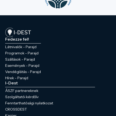
Fedezze fel!
Látnivalók - Parajd
Programok - Parajd
Szállások - Parajd
Események - Parajd
Vendéglátás - Parajd
Hírek - Parajd
I-Dest
ÁSZF partnereknek
Szolgáltatói kérdőív
Fenntarthatósági nyilatkozat
CROSSDEST
Karrier