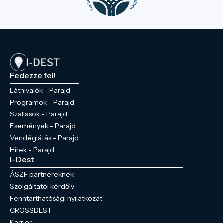
Fedezze fel!
Látnivalók - Parajd
Programok - Parajd
Szállások - Parajd
Események - Parajd
Vendéglátás - Parajd
Hírek - Parajd
I-Dest
ÁSZF partnereknek
Szolgáltatói kérdőív
Fenntarthatósági nyilatkozat
CROSSDEST
Karrier