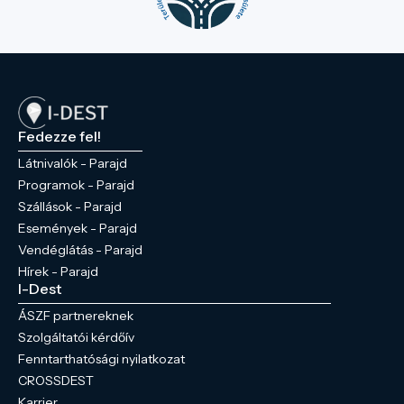
Fedezze fel!
Látnivalók - Parajd
Programok - Parajd
Szállások - Parajd
Események - Parajd
Vendéglátás - Parajd
Hírek - Parajd
I-Dest
ÁSZF partnereknek
Szolgáltatói kérdőív
Fenntarthatósági nyilatkozat
CROSSDEST
Karrier