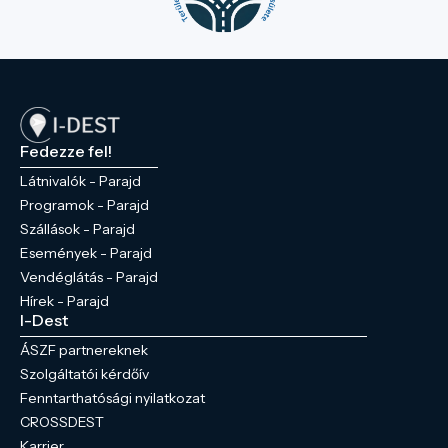
Fedezze fel!
Látnivalók - Parajd
Programok - Parajd
Szállások - Parajd
Események - Parajd
Vendéglátás - Parajd
Hírek - Parajd
I-Dest
ÁSZF partnereknek
Szolgáltatói kérdőív
Fenntarthatósági nyilatkozat
CROSSDEST
Karrier