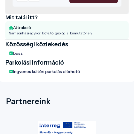
Mit talál itt?
Attrakció
Sámsonházi egykori kőfejtő, geológiai bemutatóhely
Közösségi közlekedés
busz
Parkolási információ
Ingyenes kültéri parkolás elérhető
Partnereink