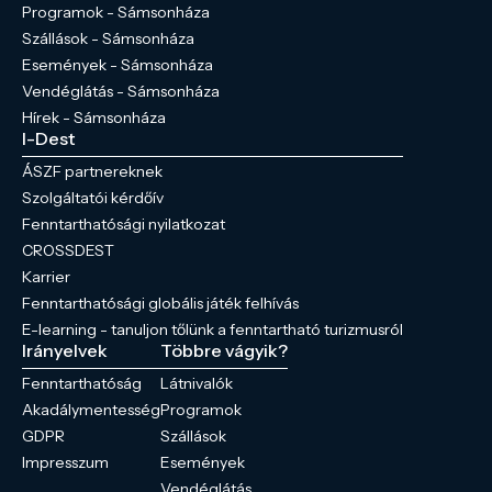
Programok - Sámsonháza
Szállások - Sámsonháza
Események - Sámsonháza
Vendéglátás - Sámsonháza
Hírek - Sámsonháza
I-Dest
ÁSZF partnereknek
Szolgáltatói kérdőív
Fenntarthatósági nyilatkozat
CROSSDEST
Karrier
Fenntarthatósági globális játék felhívás
E-learning - tanuljon tőlünk a fenntartható turizmusról
Irányelvek
Többre vágyik?
Fenntarthatóság
Látnivalók
Akadálymentesség
Programok
GDPR
Szállások
Impresszum
Események
Vendéglátás