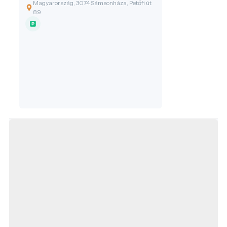
Novohrad–Nógrád UNESCO Globális
Magyarország, 3074 Sámsonháza, Petőfi út
Geopark egyik kiemelkedő
89
geoturisztikai helyszíne.