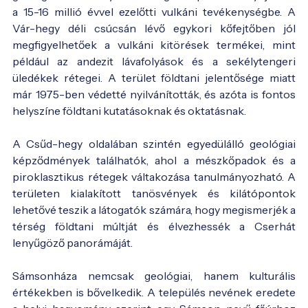
a 15-16 millió évvel ezelőtti vulkáni tevékenységbe. A
Vár-hegy déli csúcsán lévő egykori kőfejtőben jól
megfigyelhetőek a vulkáni kitörések termékei, mint
például az andezit lávafolyások és a sekélytengeri
üledékek rétegei. A terület földtani jelentősége miatt
már 1975-ben védetté nyilvánították, és azóta is fontos
helyszíne földtani kutatásoknak és oktatásnak.
A Csűd-hegy oldalában szintén egyedülálló geológiai
képződmények találhatók, ahol a mészkőpadok és a
piroklasztikus rétegek váltakozása tanulmányozható. A
területen kialakított tanösvények és kilátópontok
lehetővé teszik a látogatók számára, hogy megismerjék a
térség földtani múltját és élvezhessék a Cserhát
lenyűgöző panorámáját.
Sámsonháza nemcsak geológiai, hanem kulturális
értékekben is bővelkedik. A település nevének eredete