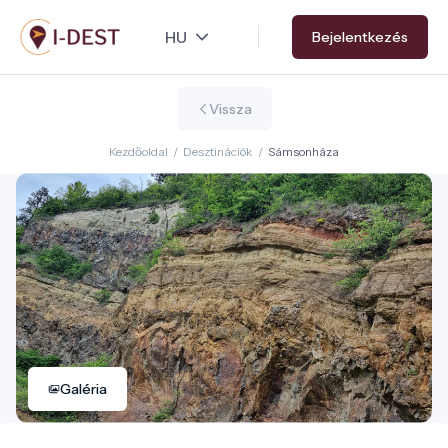
Ugrás
Bejelentkezés
a
tartalomra
Vissza
Kezdőoldal
/
Desztinációk
/
Sámsonháza
Galéria