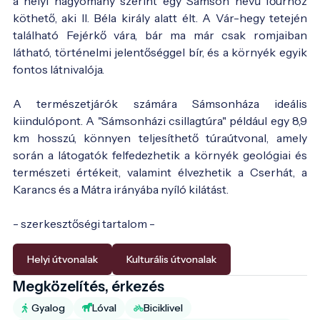
a helyi hagyomány szerint egy Sámson nevű főúrhoz
köthető, aki II. Béla király alatt élt. A Vár-hegy tetején
található Fejérkő vára, bár ma már csak romjaiban
látható, történelmi jelentőséggel bír, és a környék egyik
fontos látnivalója.
A természetjárók számára Sámsonháza ideális
kiindulópont. A "Sámsonházi csillagtúra" például egy 8,9
km hosszú, könnyen teljesíthető túraútvonal, amely
során a látogatók felfedezhetik a környék geológiai és
természeti értékeit, valamint élvezhetik a Cserhát, a
Karancs és a Mátra irányába nyíló kilátást.
- szerkesztőségi tartalom -
Helyi útvonalak
Kulturális útvonalak
Megközelítés, érkezés
Gyalog
Lóval
Biciklivel