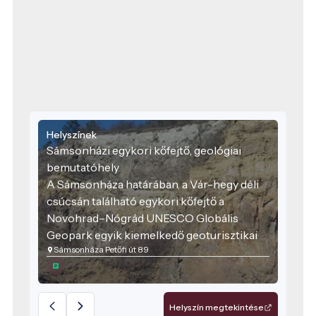
Helyszínek
Sámsonházi egykori kőfejtő, geológiai
bemutatóhely
A Sámsonháza határában, a Vár-hegy déli
csúcsán található egykori kőfejtő a
Novohrad–Nógrád UNESCO Globális
Geopark egyik kiemelkedő geoturisztikai
Sámsonháza Petőfi út 89
helyszíne.
Helyszín megtekintése