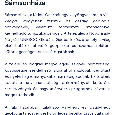
Sámsonháza
Sámsonháza, a Keleti-Cserhát egyik gyöngyszeme, a Kis-
Zagyva völgyében fekszik, és gazdag geológiai
örökségével, valamint természeti szépségeivel
kiemelkedő turisztikai célpont. A település a Novohrad–
Nógrád UNESCO Globális Geopark része, amely a világ
első határon átnyúló geoparkja, és számos földtani
különlegességet kínál a látogatóknak.
A település Nógrád megye egyik szlovák nemzetiségi
közösséggel rendelkező faluja, ahol a szlovák identitást
és nyelvi hagyományokat a mai napig ápolják. Ez többek
között a helyi nemzetiségi önkormányzat, kulturális
rendezvények és hagyományőrző programok révén is
megmutatkozik.
A falu határában található Vár-hegy és Csűd-hegy
geológiai tanösvényei különleges bepillantást nyújtanak