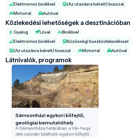
Elektromos biciklivel
(Az utazásra bérelt) busszal
Motorral
Autóval
Közlekedési lehetőségek a desztinációban
Gyalog
Lóval
Biciklivel
Elektromos biciklivel
Közösségi buszközlekedéssel
(Az utazásra bérelt) busszal
Motorral
Autóval
Látnivalók, programok
Sámsonházi egykori kőfejtő,
geológiai bemutatóhely
A Sámsonháza határában, a Vár-hegy
déli csúcsán található egykori kőfejtő a