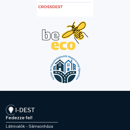
Fedezze fel!
Látnivalók - Sámsonháza