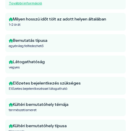
További információ
Milyen hosszú időt tölt az adott helyen általában
1-2 órát
Bemutatás típusa
egyénileg felfedezhető
Látogathatóság
vegyes
Előzetes bejelentkezés szükséges
Előzetes bejelentkezéssel látogatható
Kültéri bemutatóhely témája
természetismeret
Kültéri bemutatóhely típusa