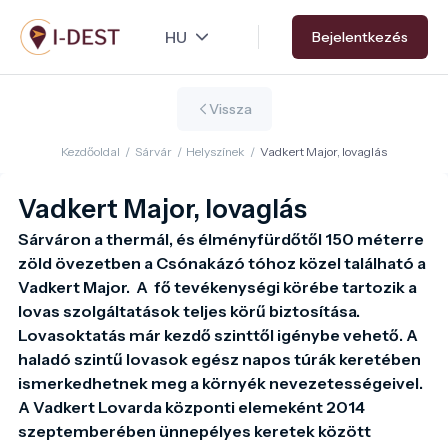
Ugrás
Bejelentkezés
a
tartalomra
Vissza
Kezdőoldal
/
Sárvár
/
Helyszínek
/
Vadkert Major, lovaglás
Vadkert Major, lovaglás
Sárváron a thermál, és élményfürdőtől 150 méterre 
zöld övezetben a Csónakázó tóhoz közel található a 
Vadkert Major.  A  fő tevékenységi körébe tartozik a 
lovas szolgáltatások teljes körű biztosítása. 
Lovasoktatás már kezdő szinttől igénybe vehető. A 
haladó szintű lovasok egész napos túrák keretében 
ismerkedhetnek meg a környék nevezetességeivel. 
A Vadkert Lovarda központi elemeként 2014 
szeptemberében ünnepélyes keretek között 