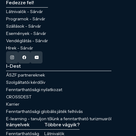
Fedezze fel!
Látnivalók - Sárvár
Programok - Sárvár
Szállások - Sárvár
Események - Sárvár
Vendéglátás - Sárvár
Hírek - Sárvár
I-Dest
ÁSZF partnereknek
Szolgáltatói kérdőív
Fenntarthatósági nyilatkozat
CROSSDEST
Karrier
Fenntarthatósági globális játék felhívás
E-learning - tanuljon tőlünk a fenntartható turizmusról
Irányelvek
Többre vágyik?
Fenntarthatóság
Látnivalók