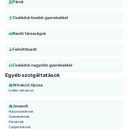
Párok
Családok kisebb gyerekekkel
Baráti társaságok
Felnőttbarát
Családok nagyobb gyerekekkel
Egyéb szolgáltatások
Attrakció típusa
kültéri attrakció
Javasolt
Nászutasoknak
Gyerekeknek
Pároknak
Csoportoknak