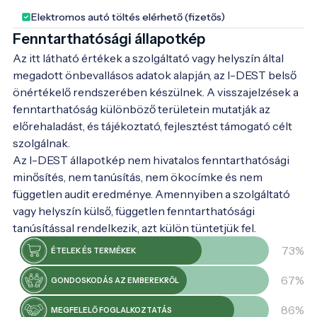
Magyarországot és környékét ábrázolják.
Elektromos autó töltés elérhető (fizetős)
Áldozz időt a múzeum kincseinek
Fenntarthatósági állapotkép
megismerésére. Lépj be az időtlen titkok
Az itt látható értékek a szolgáltató vagy helyszín által
kapuján! Megéri.
megadott önbevallásos adatok alapján, az I-DEST belső
önértékelő rendszerében készülnek. A visszajelzések a
fenntarthatóság különböző területein mutatják az
előrehaladást, és tájékoztató, fejlesztést támogató célt
szolgálnak.
Az I-DEST állapotkép nem hivatalos fenntarthatósági
minősítés, nem tanúsítás, nem ökocímke és nem
független audit eredménye. Amennyiben a szolgáltató
vagy helyszín külső, független fenntarthatósági
tanúsítással rendelkezik, azt külön tüntetjük fel.
73%
ÉTELEK ÉS TERMÉKEK
67%
GONDOSKODÁS AZ EMBEREKRŐL
86%
MEGFELELŐ FOGLALKOZTATÁS