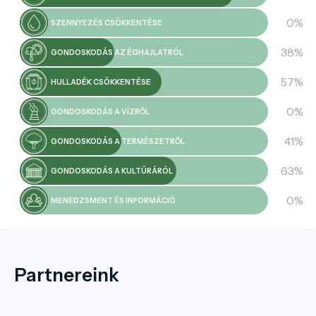
0%
SZENNYEZÉS CSÖKKENTÉSE
38%
GONDOSKODÁS AZ ÉGHAJLATRÓL
57%
HULLADÉK CSÖKKENTÉSE
0%
GONDOSKODÁS A VÍZRŐL
41%
GONDOSKODÁS A TERMÉSZETRŐL
63%
GONDOSKODÁS A KULTÚRÁRÓL
0%
MENEDZSMENT ÉS INFORMÁCIÓ
Partnereink