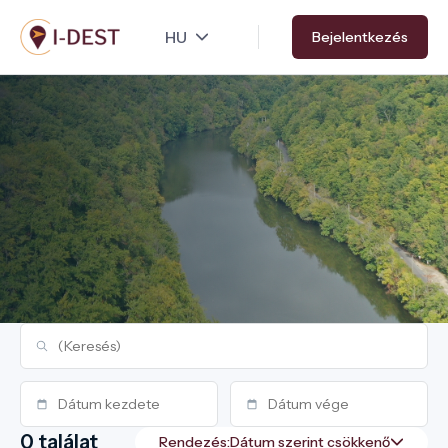
Ugrás
Bejelentkezés
a
tartalomra
0 találat
Rendezés: