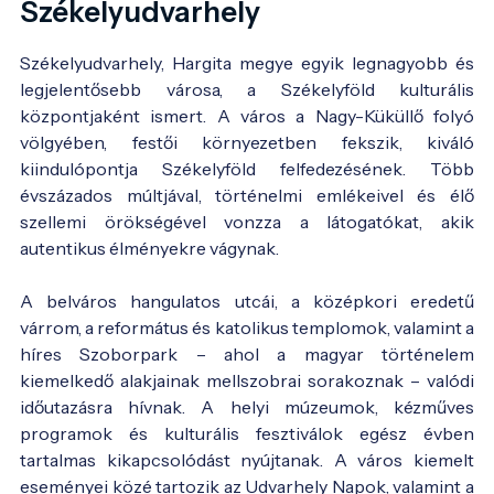
Székelyudvarhely
Székelyudvarhely, Hargita megye egyik legnagyobb és
legjelentősebb városa, a Székelyföld kulturális
központjaként ismert. A város a Nagy-Küküllő folyó
völgyében, festői környezetben fekszik, kiváló
kiindulópontja Székelyföld felfedezésének. Több
évszázados múltjával, történelmi emlékeivel és élő
szellemi örökségével vonzza a látogatókat, akik
autentikus élményekre vágynak.
A belváros hangulatos utcái, a középkori eredetű
várrom, a református és katolikus templomok, valamint a
híres Szoborpark – ahol a magyar történelem
kiemelkedő alakjainak mellszobrai sorakoznak – valódi
időutazásra hívnak. A helyi múzeumok, kézműves
programok és kulturális fesztiválok egész évben
tartalmas kikapcsolódást nyújtanak. A város kiemelt
eseményei közé tartozik az Udvarhely Napok, valamint a