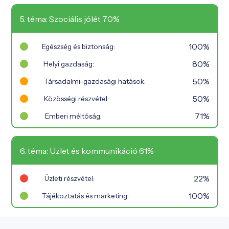
5. téma: Szociális jólét 70%
100%
Egészség és biztonság:
80%
Helyi gazdaság:
50%
Társadalmi-gazdasági hatások:
50%
Közösségi részvétel:
71%
Emberi méltóság:
6. téma: Üzlet és kommunikáció 61%
22%
Üzleti részvétel:
100%
Tájékoztatás és marketing: