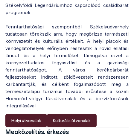
Székelyföldi Legendáriumhoz kapcsolódó családbarát
programok.
Fenntarthatósági szempontból Székelyudvarhely
tudatosan törekszik arra, hogy megőrizze természeti
környezetét és kulturális értékeit. A helyi piacok és
vendéglátóhelyek előnyben részesítik a rövid ellátási
láncot és a helyi termelőket, támogatva ezzel a
környezettudatos fogyasztást és a gazdasági
fenntarthatóságot. A város kerékpárbarát
fejlesztéseket indított, zöldövezeteit rendszeresen
karbantartják, és célként fogalmazódott meg a
természetalapú turizmus további erősítése a közeli
Homoród-völgyi túraútvonalak és a borvízforrások
integrálásával.
Helyi útvonalak
Kulturális útvonalak
Megközelítés, érkezés