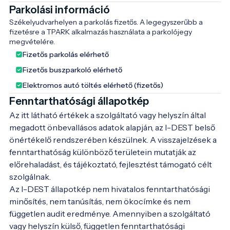
Parkolási információ
Székelyudvarhelyen a parkolás fizetős. A legegyszerűbb a 
fizetésre a TPARK alkalmazás használata a parkolójegy 
megvételére. 
Fizetős parkolás elérhető
Fizetős buszparkoló elérhető
Elektromos autó töltés elérhető (fizetős)
Fenntarthatósági állapotkép
Az itt látható értékek a szolgáltató vagy helyszín által
megadott önbevallásos adatok alapján, az I-DEST belső
önértékelő rendszerében készülnek. A visszajelzések a
fenntarthatóság különböző területein mutatják az
előrehaladást, és tájékoztató, fejlesztést támogató célt
szolgálnak.
Az I-DEST állapotkép nem hivatalos fenntarthatósági
minősítés, nem tanúsítás, nem ökocímke és nem
független audit eredménye. Amennyiben a szolgáltató
vagy helyszín külső, független fenntarthatósági