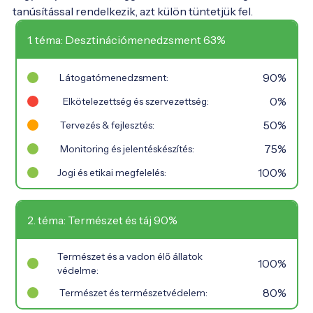
tanúsítással rendelkezik, azt külön tüntetjük fel.
1. téma: Desztinációmenedzsment 63%
90%
Látogatómenedzsment:
0%
Elkötelezettség és szervezettség:
50%
Tervezés & fejlesztés:
75%
Monitoring és jelentéskészítés:
100%
Jogi és etikai megfelelés:
2. téma: Természet és táj 90%
Természet és a vadon élő állatok
100%
védelme:
80%
Természet és természetvédelem: