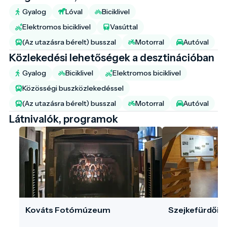
Gyalog
Lóval
Biciklivel
Elektromos biciklivel
Vasúttal
(Az utazásra bérelt) busszal
Motorral
Autóval
Közlekedési lehetőségek a desztinációban
Gyalog
Biciklivel
Elektromos biciklivel
Közösségi buszközlekedéssel
(Az utazásra bérelt) busszal
Motorral
Autóval
Látnivalók, programok
Kováts Fotómúzeum
Szejkefürdői 