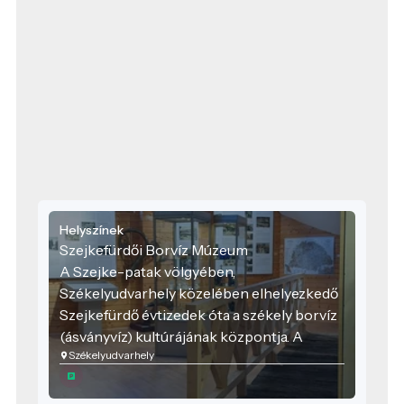
Helyszínek
Szejkefürdői Borvíz Múzeum
A Szejke-patak völgyében,
Székelyudvarhely közelében elhelyezkedő
Szejkefürdő évtizedek óta a székely borvíz
(ásványvíz) kultúrájának központja. A
Székelyudvarhely
természetes forrásokat – köztük a Sarolta-
forrást, mely jellegzetesen enyhén kénes,
petróleumszagú vizéről ismert – már a 18.