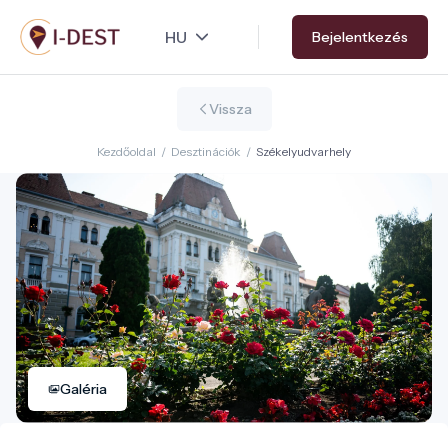
Ugrás
Bejelentkezés
a
tartalomra
Vissza
Kezdőoldal
/
Desztinációk
/
Székelyudvarhely
Galéria