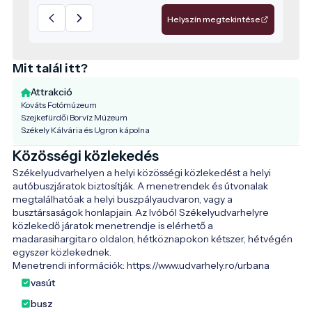
századtól használták gyógyító ivóvízként.
Helyszín megtekintése
Hargita megyében közel 2 500 különböző
borvízforrás található, amelyek változatos
ásványi összetételben nyújtanak
Mit talál itt?
egészségügyi és kulturális élményt.
Attrakció
Kováts Fotómúzeum
Szejkefürdői Borvíz Múzeum
Székely Kálvária és Ugron kápolna
Közösségi közlekedés
Székelyudvarhelyen a helyi közösségi közlekedést a helyi 
autóbuszjáratok biztosítják. A menetrendek és útvonalak 
megtalálhatóak a helyi buszpályaudvaron, vagy a 
busztársaságok honlapjain. Az Ivóból Székelyudvarhelyre 
közlekedő járatok menetrendje is elérhető a 
madarasihargita.ro oldalon, hétköznapokon kétszer, hétvégén 
egyszer közlekednek. 

Menetrendi információk: https://www.udvarhely.ro/urbana 
vasút
busz