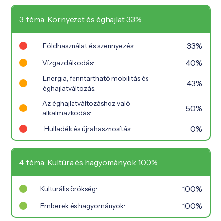
3. téma: Környezet és éghajlat 33%
33%
Földhasználat és szennyezés:
40%
Vízgazdálkodás:
Energia, fenntartható mobilitás és
43%
éghajlatváltozás:
Az éghajlatváltozáshoz való
50%
alkalmazkodás:
0%
Hulladék és újrahasznosítás:
4. téma: Kultúra és hagyományok 100%
100%
Kulturális örökség:
100%
Emberek és hagyományok: