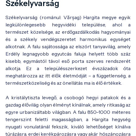
Székelyvarság
Székelyvarság (románul: Vărșag) Hargita megye egyik
legkülönlegesebb hegyvidéki települése, ahol a
természet közelsége, az erdőgazdálkodás hagyományai
és a székely vendégszeretet harmonikus egységet
alkotnak. A falu sajátossága az elszórt tanyavilág, amely
Erdély legnagyobb egyutcás faluja helyett több száz
kisebb, egymástól távol eső porta szerves rendszerét
alkotja. Ez a településszerkezet évszázadok óta
meghatározza az itt élők életmódját – a függetlenség, a
természetközeliség és az önellátás ma is élő értékek.
A kristálytiszta levegő, a csobogó hegyi patakok és a
gazdag élővilág olyan élményt kínálnak, amely ritkaság az
egyre urbanizáltabb világban. A falu 850–1000 méteres
tengerszint feletti magasságban, a Hargita hegység
nyugati vonulatánál fekszik, kiváló lehetőséget kínálva
túrázásra, erdei kerékpározásra vagy akár hószánozásra