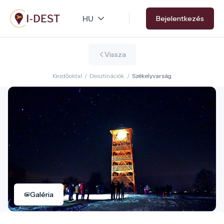
Ugrás
Bejelentkezés
a
tartalomra
Vissza
Kezdőoldal
/
Desztinációk
/
Székelyvarság
Galéria