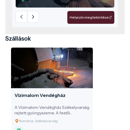
a székely vendégszeretet felejthetetlen
élmény nyújt minden látogatónak.
Helyszín megtekintése
Szállások
Vízimalom Vendégház
A Vízimalom Vendégház Székelyvarság
rejtett gyöngyszeme. A festői
Székelyvarság szívében, erdők és
Románia, Székelyvarság
hegyek ölelésében található a
Vízimalom Vendégház, ahol a