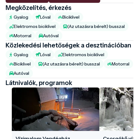
Megközelítés, érkezés
Gyalog
Lóval
Biciklivel
Elektromos biciklivel
(Az utazásra bérelt) busszal
Motorral
Autóval
Közlekedési lehetőségek a desztinációban
Gyalog
Lóval
Elektromos biciklivel
Biciklivel
(Az utazásra bérelt) busszal
Motorral
Autóval
Látnivalók, programok
Vízimalom Vendégház
Csorgókő víze