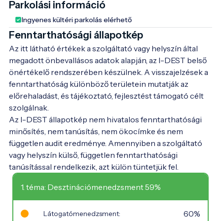
Parkolási információ
Ingyenes kültéri parkolás elérhető
Fenntarthatósági állapotkép
Az itt látható értékek a szolgáltató vagy helyszín által
megadott önbevallásos adatok alapján, az I-DEST belső
önértékelő rendszerében készülnek. A visszajelzések a
fenntarthatóság különböző területein mutatják az
előrehaladást, és tájékoztató, fejlesztést támogató célt
szolgálnak.
Az I-DEST állapotkép nem hivatalos fenntarthatósági
minősítés, nem tanúsítás, nem ökocímke és nem
független audit eredménye. Amennyiben a szolgáltató
vagy helyszín külső, független fenntarthatósági
tanúsítással rendelkezik, azt külön tüntetjük fel.
1. téma: Desztinációmenedzsment 59%
60%
Látogatómenedzsment: