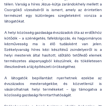
télen. Varság a híres Jézus-kútja zarándokhely mellett a
Csorgókő vízeséséről is ismert, amely az érintetlen
természet egy különleges szegleteként vonzza a
látogatókat.
A helyi közösség gazdasága évszázadok óta az erdőkhöz
kötődik – a szénégetés, fafeldolgozás, és hagyományos
kézművesség ma is élő tudásként van jelen.
Székelyvarság híres kézi készítésű zsindelyeiről is: a
helyi mesterek által hasított, időtálló tetőfedő elemek
természetes alapanyagból készülnek, és tökéletesen
illeszkednek a táj építészeti örökségéhez.
A látogatók bepillantást nyerhetnek ezekbe az
évszázados mesterségekbe, és közvetlenül is
vásárolhatnak helyi termékeket – így támogatva a
közösség gazdasági fenntarthatóságát.