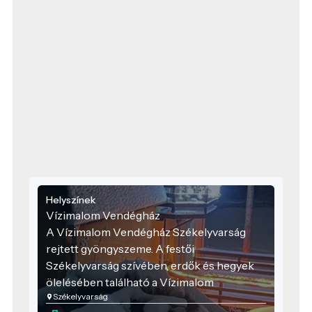
Helyszínek
Vízimalom Vendégház
A Vízimalom Vendégház Székelyvarság
rejtett gyöngyszeme. A festői
Székelyvarság szívében, erdők és hegyek
ölelésében található a Vízimalom
Székelyvarság
Vendégház, ahol a természet közelsége és