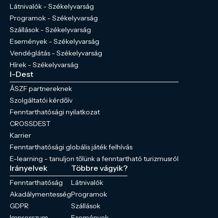
Látnivalók - Székelyvarság
Programok - Székelyvarság
Szállások - Székelyvarság
Események - Székelyvarság
Vendéglátás - Székelyvarság
Hírek - Székelyvarság
I-Dest
ÁSZF partnereknek
Szolgáltatói kérdőív
Fenntarthatósági nyilatkozat
CROSSDEST
Karrier
Fenntarthatósági globális játék felhívás
E-learning - tanuljon tőlünk a fenntartható turizmusról
Irányelvek
Többre vágyik?
Fenntarthatóság
Látnivalók
Akadálymentesség
Programok
GDPR
Szállások
Impresszum
Események