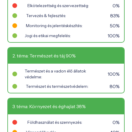
0%
Elkötelezettség és szervezettség:
83%
Tervezés & fejlesztés:
50%
Monitoring és jelentéskészítés:
100%
Jogi és etikai megfelelés:
2. téma: Természet és táj 90%
Természet és a vadon élő állatok
100%
védelme:
80%
Természet és természetvédelem:
3. téma: Környezet és éghajlat 38%
0%
Földhasználat és szennyezés: