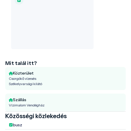
természet közelsége és a székely
vendégszeretet felejthetetlen élmény
nyújt minden látogatónak.
Mit talál itt?
Közterület
Csorgókő vízesés
Székelyvarsági kilátó
Szállás
Vízimalom Vendégház
Közösségi közlekedés
busz