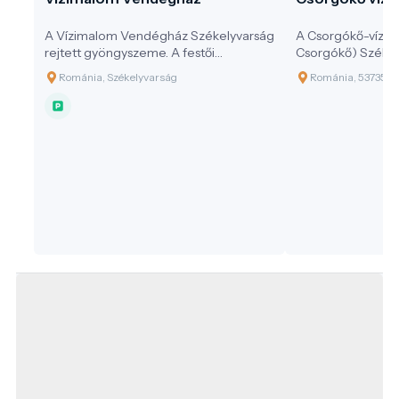
A Vízimalom Vendégház Székelyvarság
A Csorgókő-vízes
rejtett gyöngyszeme. A festői
Csorgókő) Székel
Székelyvarság szívében, erdők és
legismertebb term
Románia, Székelyvarság
Románia, 537350 
hegyek ölelésében található a
Görgényi-havasok
Vízimalom Vendégház, ahol a
találkozásánál, fe
természet közelsége és a székely
völgyben rejtőzik
vendégszeretet felejthetetlen élmény
zuhatag, amelyet k
nyújt minden látogatónak.
forrásvíz táplál. 
látványos termés
hanem a helyiek é
számára is a term
érintetlenségéne