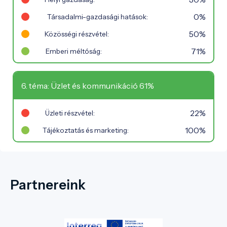
0%
Társadalmi-gazdasági hatások:
50%
Közösségi részvétel:
71%
Emberi méltóság:
6. téma: Üzlet és kommunikáció 61%
22%
Üzleti részvétel:
100%
Tájékoztatás és marketing:
Partnereink