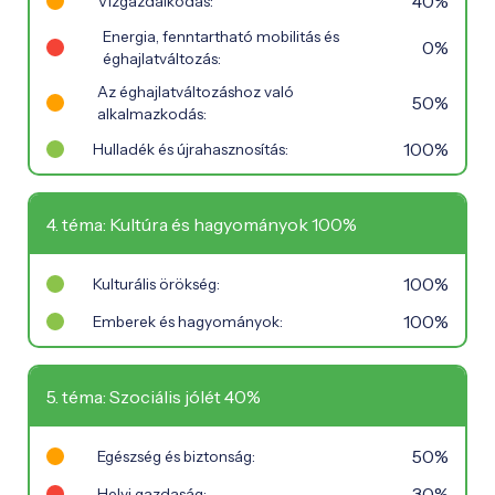
40%
Vízgazdálkodás:
Energia, fenntartható mobilitás és
0%
éghajlatváltozás:
Az éghajlatváltozáshoz való
50%
alkalmazkodás:
100%
Hulladék és újrahasznosítás:
4. téma: Kultúra és hagyományok 100%
100%
Kulturális örökség:
100%
Emberek és hagyományok:
5. téma: Szociális jólét 40%
50%
Egészség és biztonság:
30%
Helyi gazdaság: