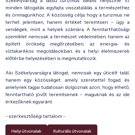
Székelyvarság a lassú turizmus ideális helyszíne: itt
minden látogatás egyfajta visszatalálás a természethez
és önmagunkhoz. A közösség célja, hogy a turizmus ne
terhet jelentsen, hanem értéket teremtsen – úgy a
vendégek, mint a helyiek számára. A fenntarthatósági
szemlélet nemcsak a természet védelmében, hanem az
épített örökség megőrzésében, az energia- és
víztakarékos megoldásokban, és a helyi élelmiszerek
előtérbe helyezésében is megmutatkozik.
Aki Székelyvarságra látogat, nemcsak egy úticélt talál,
hanem egy közösséget, amely szeretettel fogad, és
amelynek tagjai tudatosan dolgoznak azon, hogy élhető,
fenntartható jövőt teremtsenek – maguknak és az ide
érkezőknek egyaránt.
- szerkesztőségi tartalom -
Helyi útvonalak
Kulturális útvonalak