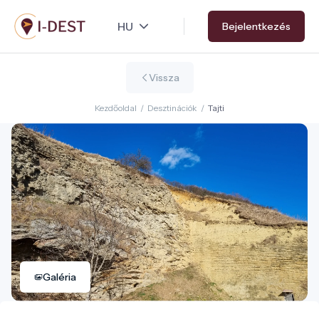
Ugrás
Bejelentkezés
a
tartalomra
Vissza
Kezdőoldal
/
Desztinációk
/
Tajti
Galéria