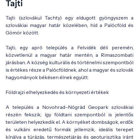
Tajti
Tajti (szlovákul Tachty) egy eldugott gyöngyszem a
szlovákiai magyar határ közelében, híd a Palócföld és
Gömör között.
Tajti, egy apró település a Felvidék déli peremén,
közvetlenül a magyar határ mentén, a Rimaszombati
járásban. A község kulturális és történelmi szempontból
is értékes része a Palócföldnek, ahol a magyar és szlovák
hagyományok békésen élnek együtt.
Földrajzi elhelyezkedés és környezeti értékek
A település a Novohrad–Nógrád Geopark szlovákiai
részén fekszik, így földtani szempontból is jelentős
területen helyezkedik el. A környéket dombságok, erdők
és vulkáni eredetű formák jellemzik, ideális terepet
kínálva a túrázás, természetjárás és geoturisztika iránt