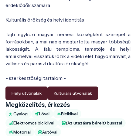
érdeklődők számára.
Kulturális örökség és helyi identitás
Tajti egykori magyar nemesi községként szerepel a
forrásokban, a mai napig megtartotta magyar többségű
lakosságát. A falu temploma, temetője és helyi
emlékhelyei visszatükrözik a vidéki élet hagyományait, a
vallásos és paraszti kultúra örökségét.
- szerkesztőségi tartalom -
Helyi útvonalak
Kulturális útvonalak
Megközelítés, érkezés
Gyalog
Lóval
Biciklivel
Elektromos biciklivel
(Az utazásra bérelt) busszal
Motorral
Autóval