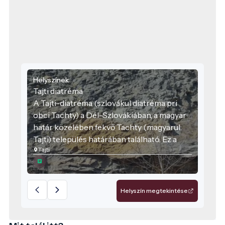
Helyszínek
Tajti diatréma
A Tajti-diatréma (szlovákul diatréma pri
obci Tachty) a Dél-Szlovákiában, a magyar
határ közelében fekvő Tachty (magyarul:
Tajti) település határában található. Ez a
Tajti
képződmény a Kárpát–Pannon térség
vulkáni múltjának egyik tanúja.
Helyszín megtekintése