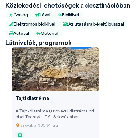
Közlekedési lehetőségek a desztinációban
Gyalog
Lóval
Biciklivel
Elektromos biciklivel
(Az utazásra bérelt) busszal
Autóval
Motorral
Látnivalók, programok
Tajti diatréma
A Tajti-diatréma (szlovákul diatréma pri
obci Tachty) a Dél-Szlovákiában, a
magyar határ közelében fekvő Tachty
Szlovákia, 980 34 Tajti
(magyarul: Tajti) település határában
található. Ez a képződmény a Kárpát–