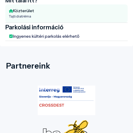
Mit talál itt?
Közterület
Tajti diatréma
Parkolási információ
Ingyenes kültéri parkolás elérhető
Partnereink