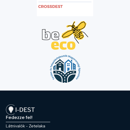
Fedezze fel!
Látnivalók - Zetelaka