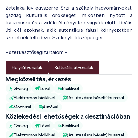
Zetelaka így egyszerre őrzi a székely hagyományokat,
gazdag kulturális örökséget, miközben nyitott a
turizmusra és a vidéki élményekre vágyók előtt. Ideális
úti cél azoknak, akik autentikus falusi környezetben
szeretnék felfedezni Székelyföld szépségeit.
- szerkesztőségi tartalom -
Helyi útvonalak
Kulturális útvonalak
Megközelítés, érkezés
Gyalog
Lóval
Biciklivel
Elektromos biciklivel
(Az utazásra bérelt) busszal
Motorral
Autóval
Közlekedési lehetőségek a desztinációban
Gyalog
Lóval
Biciklivel
Elektromos biciklivel
(Az utazásra bérelt) busszal