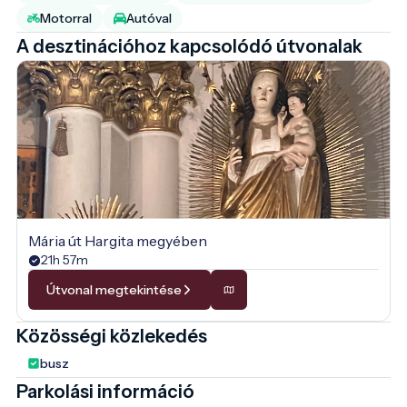
Motorral
Autóval
A desztinációhoz kapcsolódó útvonalak
Mária út Hargita megyében
21h 57m
Útvonal megtekintése
Közösségi közlekedés
busz
Parkolási információ