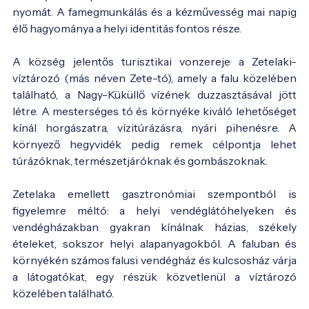
nyomát. A famegmunkálás és a kézművesség mai napig
élő hagyománya a helyi identitás fontos része.
A község jelentős turisztikai vonzereje a Zetelaki-
víztározó (más néven Zete-tó), amely a falu közelében
található, a Nagy-Küküllő vízének duzzasztásával jött
létre. A mesterséges tó és környéke kiváló lehetőséget
kínál horgászatra, vízitúrázásra, nyári pihenésre. A
környező hegyvidék pedig remek célpontja lehet
túrázóknak, természetjáróknak és gombászoknak.
Zetelaka emellett gasztronómiai szempontból is
figyelemre méltó: a helyi vendéglátóhelyeken és
vendégházakban gyakran kínálnak házias, székely
ételeket, sokszor helyi alapanyagokból. A faluban és
környékén számos falusi vendégház és kulcsosház várja
a látogatókat, egy részük közvetlenül a víztározó
közelében található.