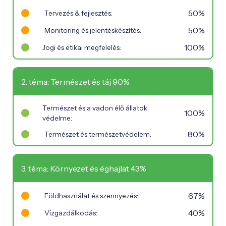
50%
Tervezés & fejlesztés:
50%
Monitoring és jelentéskészítés:
100%
Jogi és etikai megfelelés:
2. téma: Természet és táj 90%
Természet és a vadon élő állatok
100%
védelme:
80%
Természet és természetvédelem:
3. téma: Környezet és éghajlat 43%
67%
Földhasználat és szennyezés:
40%
Vízgazdálkodás: