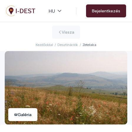
Ugrás
Bejelentkezés
a
tartalomra
Vissza
Kezdőoldal
/
Desztinációk
/
Zetelaka
Galéria