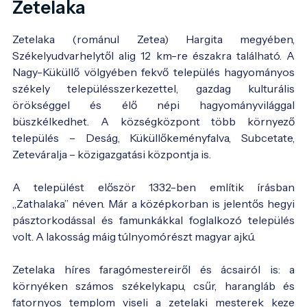
Zetelaka
Zetelaka (románul Zetea) Hargita megyében,
Székelyudvarhelytől alig 12 km-re északra található. A
Nagy-Küküllő völgyében fekvő település hagyományos
székely településszerkezettel, gazdag kulturális
örökséggel és élő népi hagyományvilággal
büszkélkedhet. A községközpont több környező
település – Deság, Küküllőkeményfalva, Subcetate,
Zeteváralja – közigazgatási központja is.
A települést először 1332-ben említik írásban
„Zathalaka” néven. Már a középkorban is jelentős hegyi
pásztorkodással és famunkákkal foglalkozó település
volt. A lakosság máig túlnyomórészt magyar ajkú.
Zetelaka híres faragómestereiről és ácsairól is: a
környéken számos székelykapu, csűr, harangláb és
fatornyos templom viseli a zetelaki mesterek keze