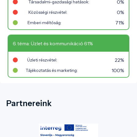
0%
Társadalmi-gazdasági hatások:
0%
Közösségi részvétel:
71%
Emberi méltóság:
6. téma: Üzlet és kommunikáció 61%
22%
Üzleti részvétel:
100%
Tájékoztatás és marketing:
Partnereink