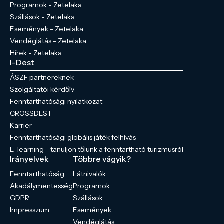
Programok - Zetelaka
Szállások - Zetelaka
Események - Zetelaka
Vendéglátás - Zetelaka
Hírek - Zetelaka
I-Dest
ÁSZF partnereknek
Szolgáltatói kérdőív
Fenntarthatósági nyilatkozat
CROSSDEST
Karrier
Fenntarthatósági globális játék felhívás
E-learning - tanuljon tőlünk a fenntartható turizmusról
Irányelvek
Többre vágyik?
Fenntarthatóság
Látnivalók
Akadálymentesség
Programok
GDPR
Szállások
Impresszum
Események
Vendéglátás