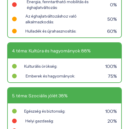
Energia, fenntartható mobilitás és
0%
éghajlatváltozás:
Az éghajlatváltozáshoz való
50%
alkalmazkodás:
60%
Hulladék és újrahasznosítás:
4. téma: Kultúra és hagyományok 88%
100%
Kulturális örökség:
75%
Emberek és hagyományok:
5. téma: Szociális jólét 38%
100%
Egészség és biztonság:
20%
Helyi gazdaság: