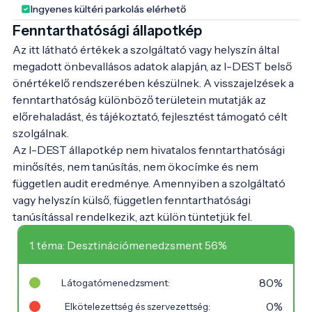
Ingyenes kültéri parkolás elérhető
Fenntarthatósági állapotkép
Az itt látható értékek a szolgáltató vagy helyszín által
megadott önbevallásos adatok alapján, az I-DEST belső
önértékelő rendszerében készülnek. A visszajelzések a
fenntarthatóság különböző területein mutatják az
előrehaladást, és tájékoztató, fejlesztést támogató célt
szolgálnak.
Az I-DEST állapotkép nem hivatalos fenntarthatósági
minősítés, nem tanúsítás, nem ökocímke és nem
független audit eredménye. Amennyiben a szolgáltató
vagy helyszín külső, független fenntarthatósági
tanúsítással rendelkezik, azt külön tüntetjük fel.
1. téma: Desztinációmenedzsment 56%
80%
Látogatómenedzsment:
0%
Elkötelezettség és szervezettség: