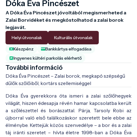
Dóka Éva Pincészet
A Dóka Éva Pincészet jóvoltából megismerheted a 
Zalai Borvidéket és megkóstolhatod a zalai borok 
legjavát.
Helyi útvonalak
Kulturális útvonalak
Készpénz
Bankkártya elfogadása
Ingyenes kültéri parkolás elérhető
További információ
Dóka Éva Pincészet – Zalai borok, megkapó szépségű 
dűlők szőlőiből, kortárs szellemiséggel
Dóka Éva gyerekkora óta ismeri a zalai szőlőhegyek
világát, hiszen édesapja révén hamar kapcsolatba került
a szőlészettel és borászattal. Párja, Tarsoly Robi az
újborral való első találkozáskor szeretett bele ebbe az
élménybe. Kettejük közös szenvedélye – a bor és a zalai
táj iránti szeretet – hívta életre 1998-ban a Dóka Éva