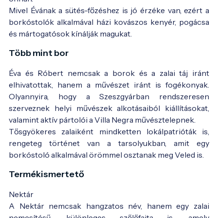
Mivel Évának a sütés-főzéshez is jó érzéke van, ezért a
borkóstolók alkalmával házi kovászos kenyér, pogácsa
és mártogatósok kínálják magukat.
Több mint bor
Éva és Róbert nemcsak a borok és a zalai táj iránt
elhivatottak, hanem a művészet iránt is fogékonyak.
Olyannyira, hogy a Szeszgyárban rendszeresen
szerveznek helyi művészek alkotásaiból kiállításokat,
valamint aktív pártolói a Villa Negra művésztelepnek.
Tősgyökeres zalaiként mindketten lokálpatrióták is,
rengeteg történet van a tarsolyukban, amit egy
borkóstoló alkalmával örömmel osztanak meg Veled is.
Termékismertető
Nektár
A Nektár nemcsak hangzatos név, hanem egy zalai
nemesítésű, különleges szőlőfajta is, amely