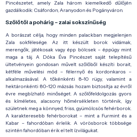
Pincészetet, amely Zala három kiemelkedő dűlőjén
gazdálkodik: Csáfordon, Aranyodon és Pogányváron.
Szőlőtől a pohárig – zalai sokszínűség
A borászat célja, hogy minden palackban megjelenjen
Zala sokfélesége. Az itt készült borok vidámak,
merengők, játékosak vagy épp bölcsek – éppúgy mint
maga a táj. A Dóka Éva Pincészet saját telepítésű
ültetvényein gondosan művelt szőlőből készíti borait,
kétféle művelési mód – félernyő és kordonkaros –
alkalmazásával. A tőkénkénti 8–10 rügy, valamint a
hektáronkénti 80–120 mázsás hozam biztosítja az évről
évre megbízható minőséget. A szőlőfeldolgozás gyors
és kíméletes, alacsony hőmérsékleten történik, így
születnek meg a könnyed, friss, gyümölcsös fehérborok.
A karakteresebb fehérborokat – mint a Furmint és a
Kabar – fahordóban érlelik. A vörösborok többsége
szintén fahordóban érik el telt ízvilágukat.