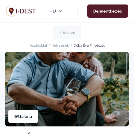
Ugrás
Bejelentkezés
a
tartalomra
Vissza
Kezdőoldal
/
Helyszínek
/
Dóka Éva Pincészet
Galéria