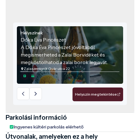
Helyszínek
Dóka Éva Pincészet
A Dóka Éva Pincészet jóvoltából
megismerheted a Zalai Borvidéket és
megkóstolhatod a zalai borok legjavát.
Zalaszentgrót Gyár utca 22
Helyszín megtekintése
Parkolási információ
Ingyenes kültéri parkolás elérhető
Útvonalak, amelyeken ez a hely