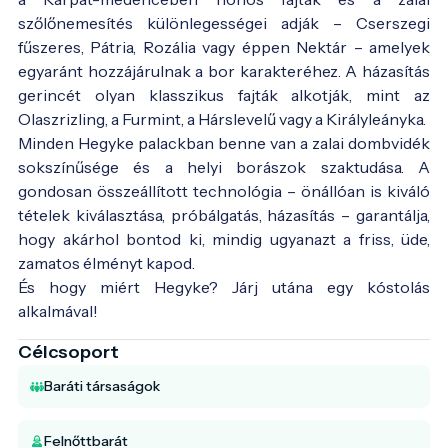
szőlőnemesítés különlegességei adják – Cserszegi
fűszeres, Pátria, Rozália vagy éppen Nektár – amelyek
egyaránt hozzájárulnak a bor karakteréhez. A házasítás
gerincét olyan klasszikus fajták alkotják, mint az
Olaszrizling, a Furmint, a Hárslevelű vagy a Királyleányka.
Minden Hegyke palackban benne van a zalai dombvidék
sokszínűsége és a helyi borászok szaktudása. A
gondosan összeállított technológia – önállóan is kiváló
tételek kiválasztása, próbálgatás, házasítás – garantálja,
hogy akárhol bontod ki, mindig ugyanazt a friss, üde,
zamatos élményt kapod.
És hogy miért Hegyke? Járj utána egy kóstolás
alkalmával!
Célcsoport
Baráti társaságok
Felnőttbarát