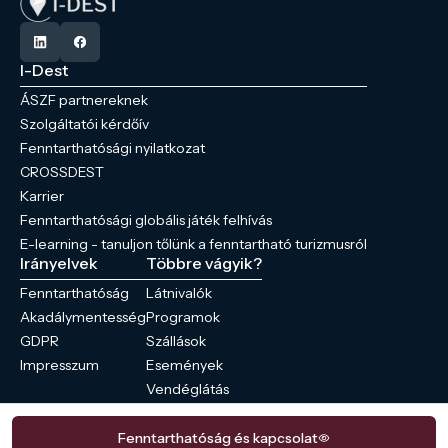
I-Dest
ÁSZF partnereknek
Szolgáltatói kérdőív
Fenntarthatósági nyilatkozat
CROSSDEST
Karrier
Fenntarthatósági globális játék felhívás
E-learning - tanuljon tőlünk a fenntartható turizmusról
Irányelvek
Többre vágyik?
Fenntarthatóság
Látnivalók
Akadálymentesség
Programok
GDPR
Szállások
Impresszum
Események
Vendéglátás
Hírek
Fenntarthatóság és kapcsolat