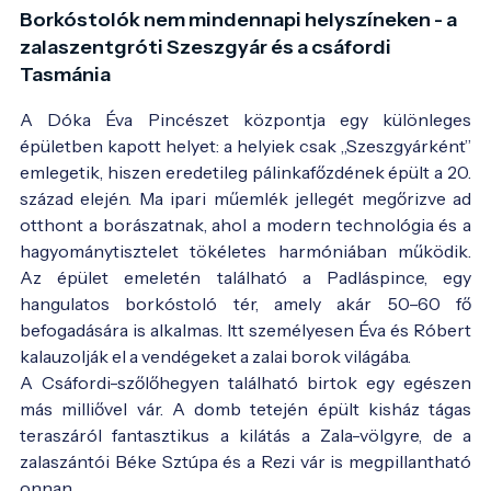
Borkóstolók nem mindennapi helyszíneken - a
zalaszentgróti Szeszgyár és a csáfordi
Tasmánia
A Dóka Éva Pincészet központja egy különleges
épületben kapott helyet: a helyiek csak „Szeszgyárként”
emlegetik, hiszen eredetileg pálinkafőzdének épült a 20.
század elején. Ma ipari műemlék jellegét megőrizve ad
otthont a borászatnak, ahol a modern technológia és a
hagyománytisztelet tökéletes harmóniában működik.
Az épület emeletén található a Padláspince, egy
hangulatos borkóstoló tér, amely akár 50–60 fő
befogadására is alkalmas. Itt személyesen Éva és Róbert
kalauzolják el a vendégeket a zalai borok világába.
A Csáfordi-szőlőhegyen található birtok egy egészen
más milliővel vár. A domb tetején épült kisház tágas
teraszáról fantasztikus a kilátás a Zala-völgyre, de a
zalaszántói Béke Sztúpa és a Rezi vár is megpillantható
onnan.