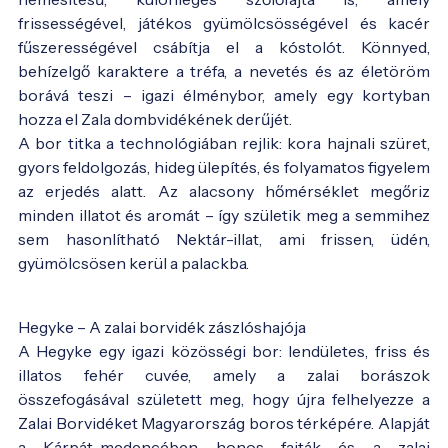
frissességével, játékos gyümölcsösségével és kacér
fűszerességével csábítja el a kóstolót. Könnyed,
behízelgő karaktere a tréfa, a nevetés és az életöröm
borává teszi – igazi élménybor, amely egy kortyban
hozza el Zala dombvidékének derűjét.
A bor titka a technológiában rejlik: kora hajnali szüret,
gyors feldolgozás, hideg ülepítés, és folyamatos figyelem
az erjedés alatt. Az alacsony hőmérséklet megőriz
minden illatot és aromát – így születik meg a semmihez
sem hasonlítható Nektár-illat, ami frissen, üdén,
gyümölcsösen kerül a palackba.
Hegyke – A zalai borvidék zászlóshajója
A Hegyke egy igazi közösségi bor: lendületes, friss és
illatos fehér cuvée, amely a zalai borászok
összefogásával született meg, hogy újra felhelyezze a
Zalai Borvidéket Magyarország boros térképére. Alapját
a Kárpát-medencében honos fajták és a zalai