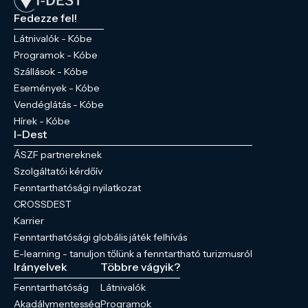
Fedezze fel!
Látnivalók - Kóbe
Programok - Kóbe
Szállások - Kóbe
Események - Kóbe
Vendéglátás - Kóbe
Hírek - Kóbe
I-Dest
ÁSZF partnereknek
Szolgáltatói kérdőív
Fenntarthatósági nyilatkozat
CROSSDEST
Karrier
Fenntarthatósági globális játék felhívás
E-learning - tanuljon tőlünk a fenntartható turizmusról
Irányelvek
Többre vágyik?
Fenntarthatóság
Látnivalók
Akadálymentesség
Programok