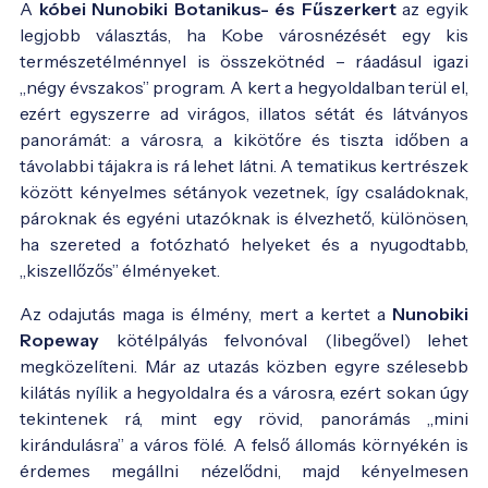
A
kóbei Nunobiki Botanikus- és Fűszerkert
az egyik
legjobb választás, ha Kobe városnézését egy kis
természetélménnyel is összekötnéd – ráadásul igazi
„négy évszakos” program. A kert a hegyoldalban terül el,
ezért egyszerre ad virágos, illatos sétát és látványos
panorámát: a városra, a kikötőre és tiszta időben a
távolabbi tájakra is rá lehet látni. A tematikus kertrészek
között kényelmes sétányok vezetnek, így családoknak,
pároknak és egyéni utazóknak is élvezhető, különösen,
ha szereted a fotózható helyeket és a nyugodtabb,
„kiszellőzős” élményeket.
Az odajutás maga is élmény, mert a kertet a
Nunobiki
Ropeway
kötélpályás felvonóval (libegővel) lehet
megközelíteni. Már az utazás közben egyre szélesebb
kilátás nyílik a hegyoldalra és a városra, ezért sokan úgy
tekintenek rá, mint egy rövid, panorámás „mini
kirándulásra” a város fölé. A felső állomás környékén is
érdemes megállni nézelődni, majd kényelmesen