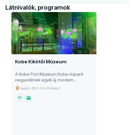
Látnivalók, programok
Kobe Kikötői Múzeum
A Kobe Port Museum Kobe vízparti
negyedének egyik új, modern
„élményközpontja”: egy többfunkciós
Japán, 650-0041 Kobe, 7
épület, ahol egy helyen találkozik a
látvány, a városi kikapcsolódás és a
gasztronómia. A múzeum
különlegessége már kívülről is feltűnő:
az épület formavilágát a hivatalos leírás
szerint a „felemelkedő föld” és az
„erodáló víz” ihlette, ezzel is a
kikötővárosi környezethez kapcsolódva.