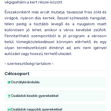
végigsétálni a kert részei között.
Évszakonként más arcát mutatja: tavasszal friss zöld és
virágok, nyáron dús kertek, ősszel színesebb hangulat,
télen pedig a tisztább levegő és a nyugalom miatt
különösen jó lehet, amikor a város kevésbé zsúfolt.
Fenntartható szempontból is jó program: a városon
belül, tömegközlekedéssel könnyen elérhető, és egy
olyan természetközeli élményt ad, ami nem igényel
autózást vagy hosszú, terhelő utazást.
- szerkesztőségi tartalom -
Célcsoport
Osztálykirándulás
Családok kisebb gyerekekkel
Családok nagyobb gyerekekkel