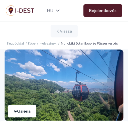
Ugrás
Bejelentkezés
a
tartalomra
Vissza
Kezdőoldal
/
Kóbe
/
Helyszínek
/
Nunobiki Botanikus- és Fűszerkert és
Ropeway
Galéria