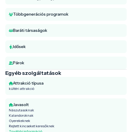
Többgenerációs programok
Baráti társaságok
Idősek
Párok
Egyéb szolgáltatások
Attrakció típusa
kültéri attrakció
Javasolt
Nászutasoknak
Kalandoroknak
Gyerekeknek
Rejtett kincseket keresőknek
További információ