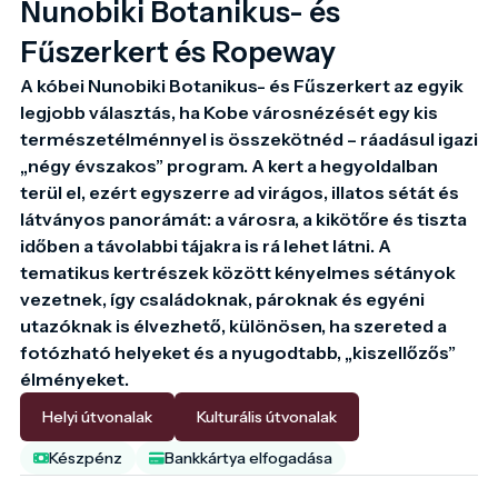
Nunobiki Botanikus- és
Fűszerkert és Ropeway
A kóbei Nunobiki Botanikus- és Fűszerkert az egyik 
legjobb választás, ha Kobe városnézését egy kis 
természetélménnyel is összekötnéd – ráadásul igazi 
„négy évszakos” program. A kert a hegyoldalban 
terül el, ezért egyszerre ad virágos, illatos sétát és 
látványos panorámát: a városra, a kikötőre és tiszta 
időben a távolabbi tájakra is rá lehet látni. A 
tematikus kertrészek között kényelmes sétányok 
vezetnek, így családoknak, pároknak és egyéni 
utazóknak is élvezhető, különösen, ha szereted a 
fotózható helyeket és a nyugodtabb, „kiszellőzős” 
élményeket.
Helyi útvonalak
Kulturális útvonalak
Készpénz
Bankkártya elfogadása