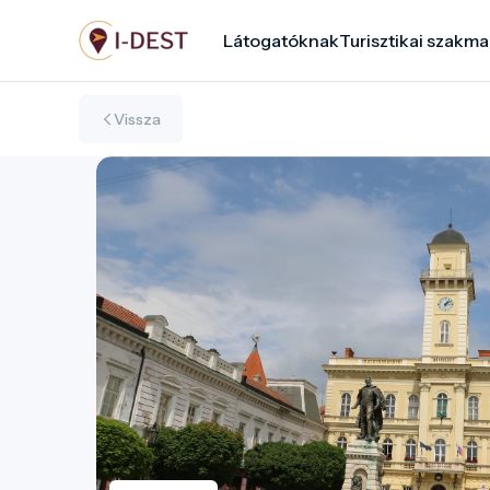
Ugrás
Látogatóknak
Turisztikai szakma
a
tartalomra
Vissza