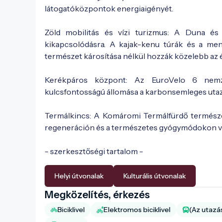
látogatóközpontok energiaigényét.
Zöld mobilitás és vízi turizmus: A Duna és
kikapcsolódásra. A kajak-kenu túrák és a ment
természet károsítása nélkül hozzák közelebb az é
Kerékpáros központ: Az EuroVelo 6 nemze
kulcsfontosságú állomása a karbonsemleges uta
Termálkincs: A Komáromi Termálfürdő természet
regeneráción és a természetes gyógymódokon v
- szerkesztőségi tartalom -
Helyi útvonalak
Kulturális útvonalak
Megközelítés, érkezés
Biciklivel
Elektromos biciklivel
(Az utazá