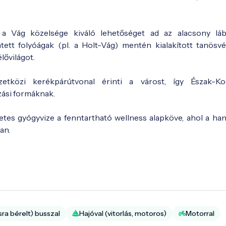
 a Vág közelsége kiváló lehetőséget ad az alacsony l
ett folyóágak (pl. a Holt-Vág) mentén kialakított tanösv
lővilágot.
tközi kerékpárútvonal érinti a várost, így Észak-K
zási formáknak.
es gyógyvize a fenntartható wellness alapköve, ahol a han
an.
sra bérelt) busszal
Hajóval (vitorlás, motoros)
Motorral