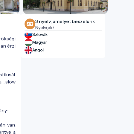
3 nyelv, amelyet beszélünk
Nyelv(ek)
Szlovák
ökségi
Magyar
ban érzi
Angol
tílusát
a „slow
ány:
án van,
entve a