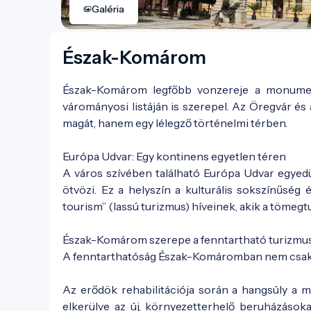
Galéria
Észak-Komárom
Észak-Komárom legfőbb vonzereje a monumen
várományosi listáján is szerepel. Az Öregvár és 
magát, hanem egy lélegző történelmi térben.
Európa Udvar: Egy kontinens egyetlen téren
A város szívében található Európa Udvar egyedül
ötvözi. Ez a helyszín a kulturális sokszínűség
tourism” (lassú turizmus) híveinek, akik a tömegtu
Észak-Komárom szerepe a fenntartható turizmu
A fenntarthatóság Észak-Komáromban nem csak eg
Az erődök rehabilitációja során a hangsúly a m
elkerülve az új, környezetterhelő beruházások