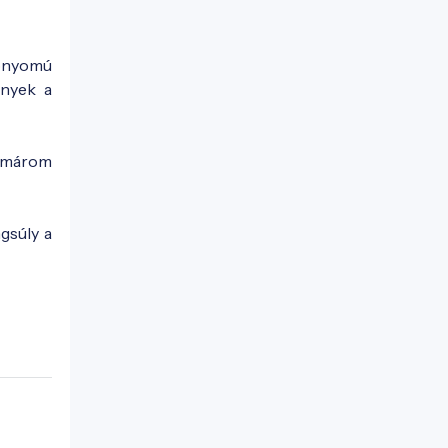
ábnyomú
ények a
omárom
gsúly a