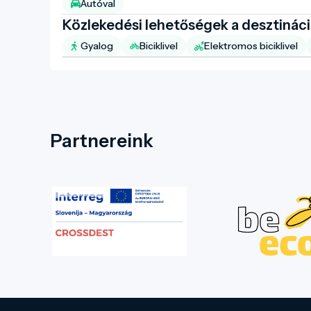
Autóval
Közlekedési lehetőségek a desztinác
Gyalog
Biciklivel
Elektromos biciklivel
Partnereink