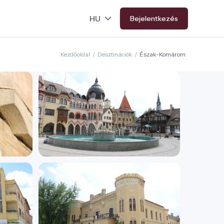
Bejelentkezés
Kezdőoldal
/
Desztinációk
/
Észak-Komárom