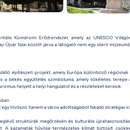
tális Komáromi Erődrendszer, amely az UNESCO Világör
az Újvár falai között járva a látogató nem egy steril múzeum
álló építészeti projekt, amely Európa különböző régióinak s
 és a békés együttélés szimbóluma, amely tökéletes terepe 
rizmus helyett a helyi hangulatot és a részleteket keresik.
sban
y hívószó, hanem a város adottságaiból fakadó stratégiai ir
eglévő struktúrák megőrzésén és kulturális újrahasznosítás
at. A kazamaták hűvöse természetes klímát biztosít, csökk