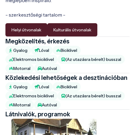
meglepően inspiráló.
- szerkesztőségi tartalom -
Helyi útvonalak
Kulturális útvonalak
Megközelítés, érkezés
Gyalog
Lóval
Biciklivel
Elektromos biciklivel
(Az utazásra bérelt) busszal
Motorral
Autóval
Közlekedési lehetőségek a desztinációban
Gyalog
Lóval
Biciklivel
Elektromos biciklivel
(Az utazásra bérelt) busszal
Motorral
Autóval
Látnivalók, programok