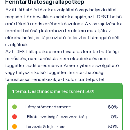
Fenntarthatósági állapotkép
Az itt látható értékek a szolgáltató vagy helyszín által
megadott önbevallásos adatok alapján, az I-DEST belső
önértékelő rendszerében készülnek. A visszajelzések a
fenntarthatóság különböző területein mutatják az
előrehaladást, és tájékoztató, fejlesztést támogató célt
szolgálnak.
Az I-DEST állapotkép nem hivatalos fenntarthatósági
minősítés, nem tanúsítás, nem ökocímke és nem
független audit eredménye. Amennyiben a szolgáltató
vagy helyszín külső, független fenntarthatósági
tanúsítással rendelkezik, azt külön tüntetjük fel.
1. téma: Desztinációmenedzsment 56%
80%
Látogatómenedzsment:
0%
Elkötelezettség és szervezettség:
50%
Tervezés & fejlesztés: