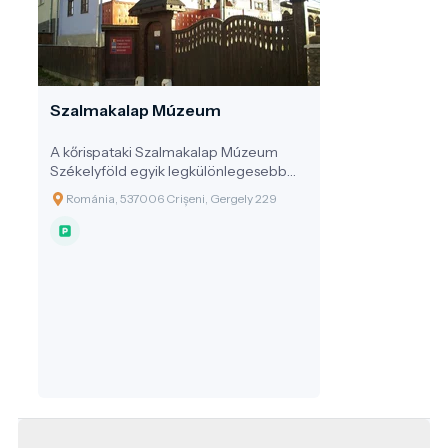
Szalmakalap Múzeum
A kőrispataki Szalmakalap Múzeum
Székelyföld egyik legkülönlegesebb
tematikus gyűjteménye, amely egy
Románia, 537006 Crișeni, Gergely 229
egyszerű, mégis sokrétű használati
tárgyon – a szalmakalapon – keresztül
mutatja be a helyi paraszti kultúra,
kézművesség és közösségi identitás
értékeit. A Hargita megyei Kőrispatak
településen található múzeum egy
falusi porta épületében kapott helyet, s
célja a mesterség múltjának,
technikájának, és esztétikai világának
megőrzése, élővé tétele.