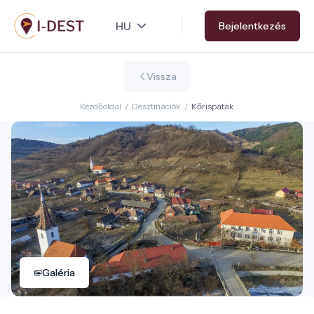
Ugrás
Bejelentkezés
a
tartalomra
Vissza
Kezdőoldal
/
Desztinációk
/
Kőrispatak
Galéria