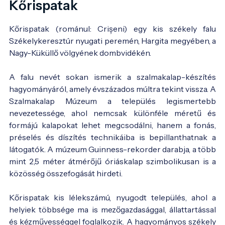
Kőrispatak
Kőrispatak (románul: Crișeni) egy kis székely falu
Székelykeresztúr nyugati peremén, Hargita megyében, a
Nagy-Küküllő völgyének dombvidékén.
A falu nevét sokan ismerik a szalmakalap-készítés
hagyományáról, amely évszázados múltra tekint vissza. A
Szalmakalap Múzeum a település legismertebb
nevezetessége, ahol nemcsak különféle méretű és
formájú kalapokat lehet megcsodálni, hanem a fonás,
préselés és díszítés technikáiba is bepillanthatnak a
látogatók. A múzeum Guinness-rekorder darabja, a több
mint 2,5 méter átmérőjű óriáskalap szimbolikusan is a
közösség összefogását hirdeti.
Kőrispatak kis lélekszámú, nyugodt település, ahol a
helyiek többsége ma is mezőgazdasággal, állattartással
és kézművességgel foglalkozik. A hagyományos székely