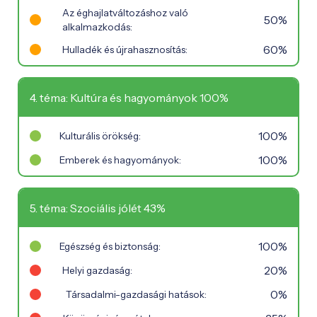
Az éghajlatváltozáshoz való
50%
alkalmazkodás:
60%
Hulladék és újrahasznosítás:
4. téma: Kultúra és hagyományok 100%
100%
Kulturális örökség:
100%
Emberek és hagyományok:
5. téma: Szociális jólét 43%
100%
Egészség és biztonság:
20%
Helyi gazdaság:
0%
Társadalmi-gazdasági hatások: