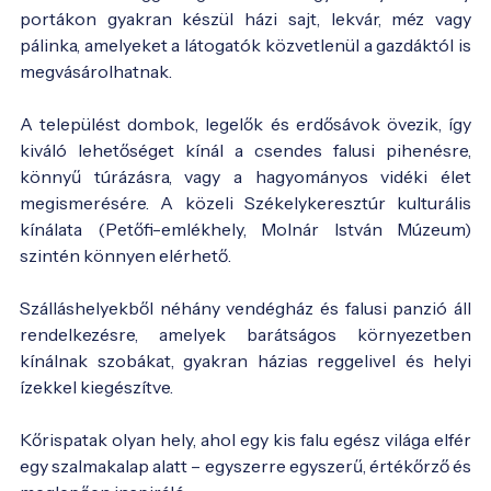
portákon gyakran készül házi sajt, lekvár, méz vagy
pálinka, amelyeket a látogatók közvetlenül a gazdáktól is
megvásárolhatnak.
A települést dombok, legelők és erdősávok övezik, így
kiváló lehetőséget kínál a csendes falusi pihenésre,
könnyű túrázásra, vagy a hagyományos vidéki élet
megismerésére. A közeli Székelykeresztúr kulturális
kínálata (Petőfi-emlékhely, Molnár István Múzeum)
szintén könnyen elérhető.
Szálláshelyekből néhány vendégház és falusi panzió áll
rendelkezésre, amelyek barátságos környezetben
kínálnak szobákat, gyakran házias reggelivel és helyi
ízekkel kiegészítve.
Kőrispatak olyan hely, ahol egy kis falu egész világa elfér
egy szalmakalap alatt – egyszerre egyszerű, értékőrző és