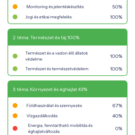
50%
Monitoring és jelentéskészítés:
100%
Jogi és etikai megfelelés:
2. téma: Természet és táj 100%
Természet és a vadon élő állatok
100%
védelme:
100%
Természet és természetvédelem:
3. téma: Környezet és éghajlat 43%
67%
Földhasználat és szennyezés:
40%
Vízgazdálkodás:
Energia, fenntartható mobilitás és
0%
éghajlatváltozás: