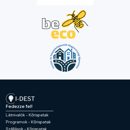
Fedezze fel!
Látnivalók - Kőrispatak
Programok - Kőrispatak
Szállások - Kőrispatak