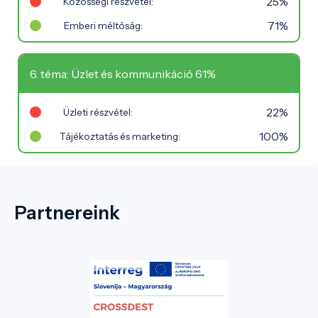
25%
Közösségi részvétel:
71%
Emberi méltóság:
6. téma: Üzlet és kommunikáció 61%
22%
Üzleti részvétel:
100%
Tájékoztatás és marketing:
Partnereink