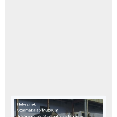
Helyszínek
Szalmakalap Múzeum
A kőrispataki Szalmakalap Múzeum