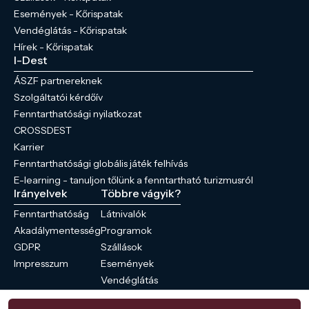
Események - Kőrispatak
Vendéglátás - Kőrispatak
Hírek - Kőrispatak
I-Dest
ÁSZF partnereknek
Szolgáltatói kérdőív
Fenntarthatósági nyilatkozat
CROSSDEST
Karrier
Fenntarthatósági globális játék felhívás
E-learning - tanuljon tőlünk a fenntartható turizmusról
Irányelvek
Többre vágyik?
Fenntarthatóság
Látnivalók
Akadálymentesség
Programok
GDPR
Szállások
Impresszum
Események
Vendéglátás
Hírek