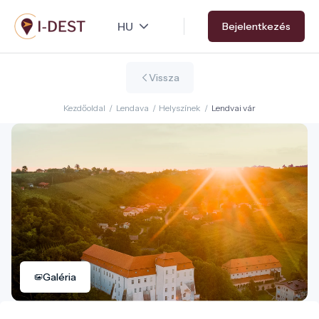
Ugrás
Bejelentkezés
a
tartalomra
Vissza
Kezdőoldal
/
Lendava
/
Helyszínek
/
Lendvai vár
Galéria