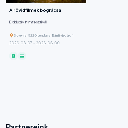
A rövidfilmek bográcsa
Exkluzív filmfesztivál
Slovenia, 9220 Lendava, Bánffyjev trg 1
2026. 08. 07. - 2026. 08. 09.
Partnereink