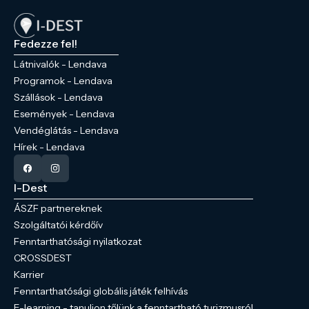
Fedezze fel!
Látnivalók - Lendava
Programok - Lendava
Szállások - Lendava
Események - Lendava
Vendéglátás - Lendava
Hírek - Lendava
I-Dest
ÁSZF partnereknek
Szolgáltatói kérdőív
Fenntarthatósági nyilatkozat
CROSSDEST
Karrier
Fenntarthatósági globális játék felhívás
E-learning - tanuljon tőlünk a fenntartható turizmusról