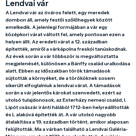
Lendvai vár
A Lendvai vár az óváros felett, egy meredek 
dombon áll, amely festői szőlőhegyek között 
emelkedik. A jelenlegi formájában a vár egy 
középkori várat váltott fel, amely pontosan ezen a 
helyen állt. Az eredeti várat a 12. században 
építették, amiről a várkápolna freskói tanúskodnak. 
Az évek során a vár többször is megváltoztatta 
megjelenését, különösen a Bánffy család uralkodása 
alatt. Ebben az időszakban török támadások 
sújtották a környéket, de a törököknek sosem 
sikerült elfoglalniuk a lendvai várat. A támadások 
során a vár jelentős károkat szenvedett, ezért az 
utolsó tulajdonosok, az Esterházy nemesi család, I. 
Lipót császár iránti hálából 1712-ben helyreállították 
és L alakúvá építették át. A vár utolsó nagyobb 
átalakítása a 19. században történt, amikor alaposan 
felújították. Ma a várban található a Lendvai Galéria-