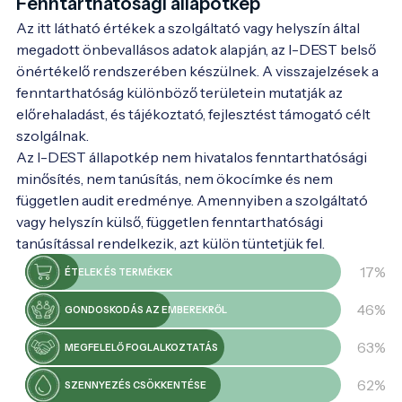
Fenntarthatósági állapotkép
jelentős károkat szenvedett, ezért az
utolsó tulajdonosok, az Esterházy nemesi
Az itt látható értékek a szolgáltató vagy helyszín által
család, I. Lipót császár iránti hálából 1712-
megadott önbevallásos adatok alapján, az I-DEST belső
ben helyreállították és L alakúvá építették
önértékelő rendszerében készülnek. A visszajelzések a
át. A vár utolsó nagyobb átalakítása a 19.
fenntarthatóság különböző területein mutatják az
században történt, amikor alaposan
előrehaladást, és tájékoztató, fejlesztést támogató célt
felújították. Ma a várban található a Lendvai
szolgálnak.
Galéria-Múzeum, amelyet 1973-ban
Az I-DEST állapotkép nem hivatalos fenntarthatósági
alapítottak. A galéria gyűjteményében
minősítés, nem tanúsítás, nem ökocímke és nem
megtalálható a lendvai művészek
független audit eredménye. Amennyiben a szolgáltató
alkotásainak öröksége, valamint a
vagy helyszín külső, független fenntarthatósági
hagyományos nemzetközi művésztelepek
tanúsítással rendelkezik, azt külön tüntetjük fel.
keretében készült művek gyűjteménye. Az
17%
ÉTELEK ÉS TERMÉKEK
elmúlt években a lendvai vár a világhírű
művészet óriásainak emlékezetes
46%
GONDOSKODÁS AZ EMBEREKRŐL
kiállításainak adott otthont, többek között
63%
Pablo Picasso, Francisco de Goya,
MEGFELELŐ FOGLALKOZTATÁS
Rembrandt és Joan Miró művei is
62%
SZENNYEZÉS CSÖKKENTÉSE
bemutatásra kerültek itt.