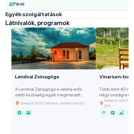
Párok
Egyéb szolgáltatások
Látnivalók, programok
Lendvai Zsinagóga
Vinarium-toro
A Lendvai Zsinagóga a valaha erős
Több mint 40 méte
zsidó közösség egyik megmaradt
négy országra nyíl
emlékműve, amely egészen a második
Lendva kilátótoro
Slovenia, 9220 Le
Slovenia, 9220 Lendava, Spodnja ulica 5
világháborúig Lendva városának
és 360 fokos pano
229
fejlődési motorja volt.
változatos tájra, 
dombságtól, ahol 
egészen a Mura vi
lenyűgöző kilátást