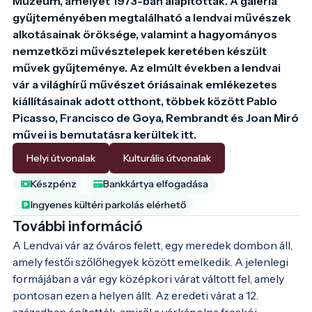
Múzeum, amelyet 1973-ban alapítottak. A galéria 
gyűjteményében megtalálható a lendvai művészek 
alkotásainak öröksége, valamint a hagyományos 
nemzetközi művésztelepek keretében készült 
művek gyűjteménye. Az elmúlt években a lendvai 
vár a világhírű művészet óriásainak emlékezetes 
kiállításainak adott otthont, többek között Pablo 
Picasso, Francisco de Goya, Rembrandt és Joan Miró 
művei is bemutatásra kerültek itt.
Helyi útvonalak
Kulturális útvonalak
Készpénz
Bankkártya elfogadása
Ingyenes kültéri parkolás elérhető
További információ
A Lendvai vár az óváros felett, egy meredek dombon áll, 
amely festői szőlőhegyek között emelkedik. A jelenlegi 
formájában a vár egy középkori várat váltott fel, amely 
pontosan ezen a helyen állt. Az eredeti várat a 12. 
században építették, amiről a várkápolna freskói 