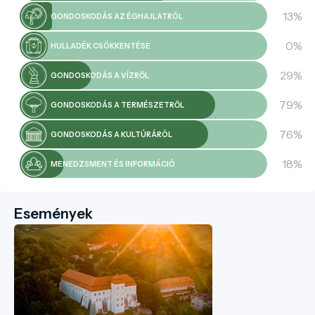
13%
GONDOSKODÁS AZ ÉGHAJLATRÓL
0%
HULLADÉK CSÖKKENTÉSE
29%
GONDOSKODÁS A VÍZRŐL
79%
GONDOSKODÁS A TERMÉSZETRŐL
76%
GONDOSKODÁS A KULTÚRÁRÓL
18%
MENEDZSMENT ÉS INFORMÁCIÓ
Események