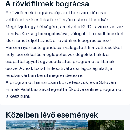
A rövidfilmek bográcsa
A rövidfilmek bográcsa újra otthon van, idén is a 
vetítések színesítik a forró nyári estéket Lendván. 
Meghívjuk egy hétvégére, amelyet a KUD Lavina szervez 
Lendva Község támogatásával, válogatott rövidfilmekkel. 
Idén ismét eljött az idő a rövidfilmek bográcsához! 
Három nyári este gondosan válogatott filmvetítésekkel, 
helyi borokkal és meglepetésvendégekkel, akik a 
csapattal együtt egy csodálatos programot állítanak 
össze. Az exkluzív filmfesztivál a csillagos ég alatt, a 
lendvai várban kerül megrendezésre.

A programot hamarosan közzétesszük, és a Szlovén 
Filmek Adatbázisával együttműködve online programot 
is készítünk.
Közelben lévő események