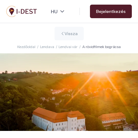
Ugrás
Bejelentkezés
a
tartalomra
Vissza
Kezdőoldal
/
Lendava
/
Lendvai vár
/
A rövidfilmek bográcsa