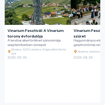
Vinarium Fesztivál: A Vinarium
Vinarium Fesztivá
torony évfordulója
szüret
A lendvai sikertörténet szinonimája
Hagyományos etnoló
szeptemberben ünnepel
gasztronómiai rend
Slovenia, 9220 Lendava, Dolgovaške Gorice
Slovenia, Lendava, Gl
229
2026. 09. 05.
2026. 08. 29.