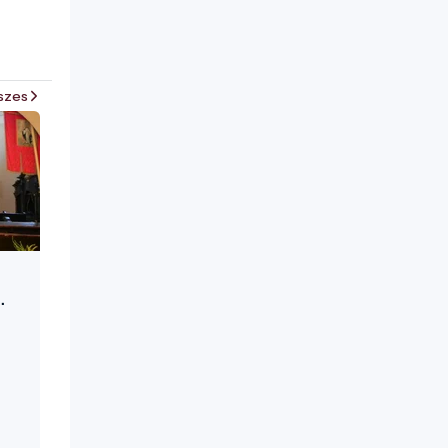
szes
zent
A
lyi
dék