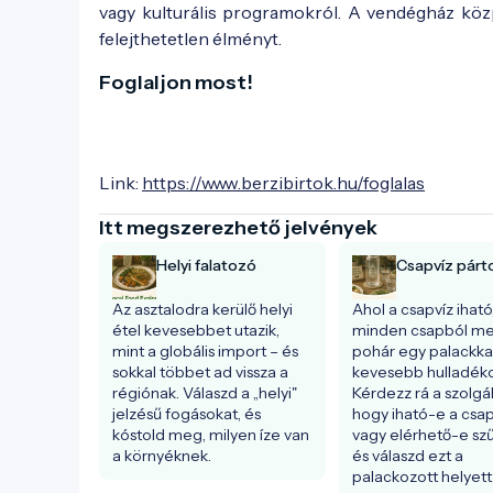
vagy kulturális programokról. A vendégház köz
felejthetetlen élményt.
Foglaljon most!
Link:
https://www.berzibirtok.hu/foglalas
Itt megszerezhető jelvények
Helyi falatozó
Csapvíz párt
Az asztalodra kerülő helyi 
Ahol a csapvíz iható,
étel kevesebbet utazik, 
minden csapból meg
mint a globális import – és 
pohár egy palackkal
sokkal többet ad vissza a 
kevesebb hulladékot
régiónak. Válaszd a „helyi" 
Kérdezz rá a szolgál
jelzésű fogásokat, és 
hogy iható-e a csapv
kóstold meg, milyen íze van 
vagy elérhető-e szűrt
a környéknek.
és válaszd ezt a 
palackozott helyett