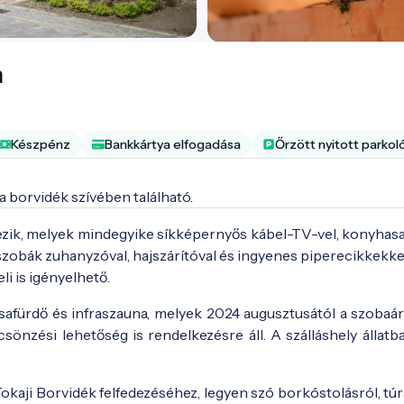
n
Készpénz
Bankkártya elfogadása
Őrzött nyitott parkol
 borvidék szívében található. 
zik, melyek mindegyike síkképernyős kábel-TV-vel, konyhasa
dőszobák zuhanyzóval, hajszárítóval és ingyenes piperecikkekke
li is igényelhető.
ézsafürdő és infraszauna, melyek 2024 augusztusától a szobaá
önzési lehetőség is rendelkezésre áll. A szálláshely állatbar
okaji Borvidék felfedezéséhez, legyen szó borkóstolásról, túr