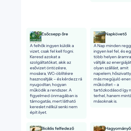
Esőcsepp őre
Napkövető
A felhők ingyen küldik a 
A Nap minden regge
vizet, csak fel kell fogni. 
ingyen kel fel, és eg
Keresd azokat a 
több helyen áramra i
szolgáltatókat, akik az 
váltják az energiáját.
esővizet öntözésre, 
olyan szállást, amit 
mosásra, WC-öblítésre 
napelem, hőszivatty
hasznosítják – és kérdezz rá 
más megújuló energ
nyugodtan, hogyan 
működtet – a 
működik a rendszer. A 
tartózkodásod így 
figyelmed önmagában is 
terhel, hanem mintá
támogatás, mert látható 
másoknak is.
kereslet nélkül senki nem 
épít ilyet.
Biciklis felfedező
Hagyományő