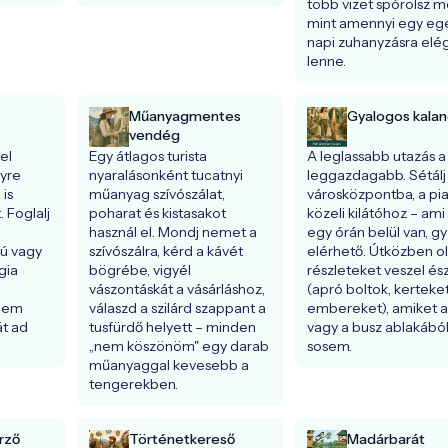
több vizet spórolsz me
mint amennyi egy egé
napi zuhanyzásra elég
lenne.
Műanyagmentes
Gyalogos kalan
vendég
l 
Egy átlagos turista 
A leglassabb utazás a 
yre 
nyaralásonként tucatnyi 
leggazdagabb. Sétálj e
s 
műanyag szívószálat, 
városközpontba, a piac
 Foglalj 
poharat és kistasakot 
közeli kilátóhoz – ami 
használ el. Mondj nemet a 
egy órán belül van, gya
ú vagy 
szívószálra, kérd a kávét 
elérhető. Útközben ol
ia 
bögrébe, vigyél 
részleteket veszel ész
vászontáskát a vásárláshoz, 
(apró boltok, kerteket,
nem 
válaszd a szilárd szappant a 
embereket), amiket az
t ad 
tusfürdő helyett – minden 
vagy a busz ablakából
„nem köszönöm" egy darab 
sosem.
műanyaggal kevesebb a 
tengerekben.
rző
Történetkereső
Madárbarát