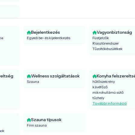
Bejelentkezés
Vagyonbiztonság
ba
Egyedi be- és kijelentkezés
Füstjelzők
Riasztórendszer
Tűzoltókészülékek
reltség
Wellness szolgáltatások
Konyha felszerelts
Szauna
hűtőszekrény
kávéfőző
mikrohullámú sütő
tűzhely
További információ
Szauna típusok
Finn szauna
sok