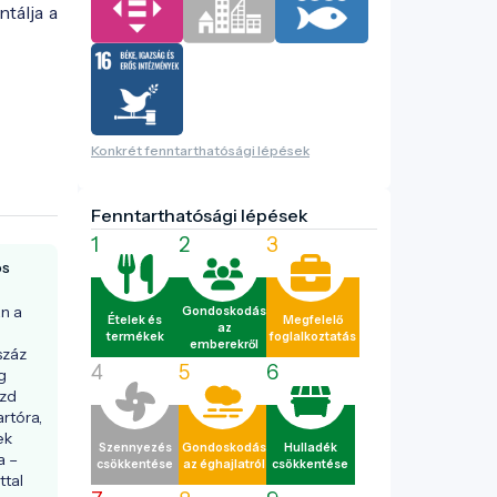
tálja a
Konkrét fenntarthatósági lépések
Fenntarthatósági lépések
1
2
3
os
n a 
Gondoskodás
Ételek és
Megfelelő
az
termékek
foglalkoztatás
emberekről
záz 
4
5
6
 
zd 
rtóra, 
k 
Szennyezés
Gondoskodás
Hulladék
 – 
csökkentése
az éghajlatról
csökkentése
tal 