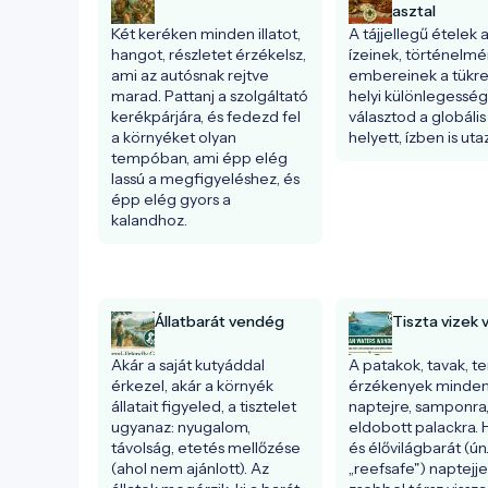
asztal
Két keréken minden illatot, 
A tájjellegű ételek a 
hangot, részletet érzékelsz, 
ízeinek, történelmén
ami az autósnak rejtve 
embereinek a tükrei.
marad. Pattanj a szolgáltató 
helyi különlegesség
kerékpárjára, és fedezd fel 
választod a globális
a környéket olyan 
helyett, ízben is utaz
tempóban, ami épp elég 
lassú a megfigyeléshez, és 
épp elég gyors a 
kalandhoz.
Állatbarát vendég
Tiszta vizek 
Akár a saját kutyáddal 
A patakok, tavak, t
érkezel, akár a környék 
érzékenyek minden
állatait figyeled, a tisztelet 
naptejre, samponra,
ugyanaz: nyugalom, 
eldobott palackra. H
távolság, etetés mellőzése 
és élővilágbarát (ún.
(ahol nem ajánlott). Az 
„reefsafe") naptejjel