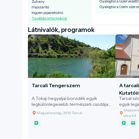
Gyalogtúra (szervezett)
Zuhany
Gyalogtúra (nem szerve
Hajszárító
Ingyen pipereholmi
További információ
Látnivalók, programok
Tarcali Tengerszem
A tarcal
Kutatói
A Tokaj-hegyaljai borvidék egyik
Tarcal sz
történet
legkülönlegesebb természeti csodája a
egyik le
Tarcal szélén található, bányatóból
épületébe
Magyaror
Magyarország, 3915 Tarcal
született tengerszem. A meredek
Szőlészet
utca 54
sziklafalak ölelésében rejtőző, türkizkék
bemutatóh
és smaragdzöld árnyalatokban
szüretelő
pompázó víztükör egyedülálló látványt
módon ötv