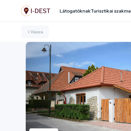
Ugrás
Látogatóknak
Turisztikai szakma
a
tartalomra
Vissza