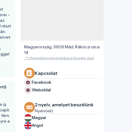
t 
rei – 
az 
 részt 
n, 
sövet 
Magyarország, 3909 Mád, Rákóczi utca
 
14
ggel 
📍 Útvonalterv megnyitása a Google-ben
Kapcsolat
Facebook
értő
Weboldal
 új 
2 nyelv, amelyet beszélünk
apír, 
Nyelv(ek)
fém. 
Magyar
re a 
Angol