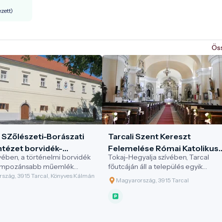
zett)
Ös
i SZőlészeti-Borászati
Tarcali Szent Kereszt
ntézet borvidék-
Felemelése Római Katolikus
ívében, a történelmi borvidék
Tokaj-Hegyalja szívében, Tarcal
i kiállítása
Templom
gimpozánsabb műemlék
főutcáján áll a település egyik
n működik a Tarcali
legjelentősebb épített emléke, a S
szág, 3915 Tarcal, Könyves Kálmán
Magyarország, 3915 Tarcal
i és Borászati Kutatóintézet
Kereszt Felemelése tiszteletére
elye, a Rákóczi-
szentelt római katolikus templom. 
ház. Az épület egyedülálló
kecses barokk épület nemcsak a he
özi a Rákóczi-család
vallási élet otthona, hanem a borvi