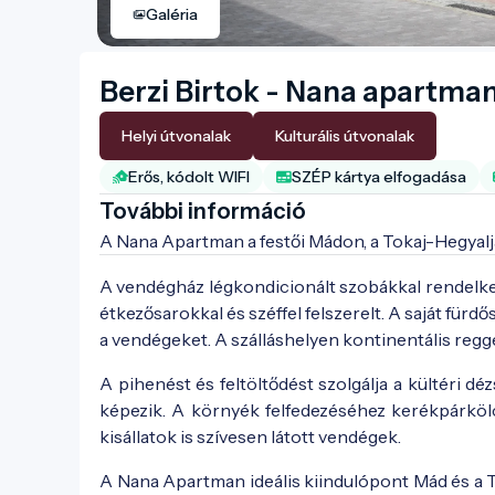
Galéria
Berzi Birtok - Nana apartma
Helyi útvonalak
Kulturális útvonalak
Erős, kódolt WIFI
SZÉP kártya elfogadása
További információ
A Nana Apartman a festői Mádon, a Tokaj-Hegyalja
A vendégház légkondicionált szobákkal rendelke
étkezősarokkal és széffel felszerelt. A saját für
a vendégeket. A szálláshelyen kontinentális regge
A pihenést és feltöltődést szolgálja a kültéri d
képezik. A környék felfedezéséhez kerékpárkölcs
kisállatok is szívesen látott vendégek.
A Nana Apartman ideális kiindulópont Mád és a T