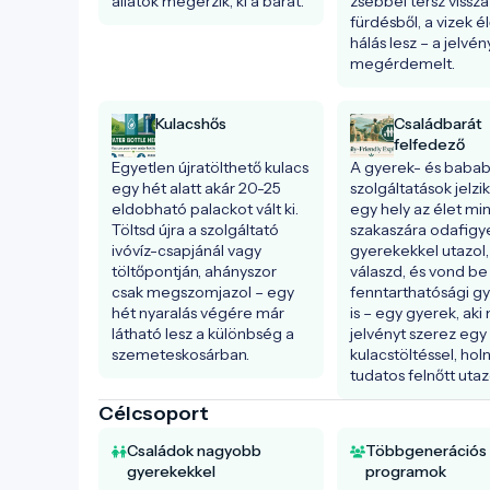
állatok megérzik, ki a barát.
zsebbel térsz vissza 
fürdésből, a vizek él
hálás lesz – a jelvén
megérdemelt.
Kulacshős
Családbarát
felfedező
Egyetlen újratölthető kulacs 
A gyerek- és bababa
egy hét alatt akár 20-25 
szolgáltatások jelzik
eldobható palackot vált ki. 
egy hely az élet mi
Töltsd újra a szolgáltató 
szakaszára odafigyel
ivóvíz-csapjánál vagy 
gyerekekkel utazol,
töltőpontján, ahányszor 
válaszd, és vond be 
csak megszomjazol – egy 
fenntarthatósági gy
hét nyaralás végére már 
is – egy gyerek, aki 
látható lesz a különbség a 
jelvényt szerez egy 
szemeteskosárban.
kulacstöltéssel, holn
tudatos felnőtt utaz
Célcsoport
Családok nagyobb
Többgenerációs
gyerekekkel
programok