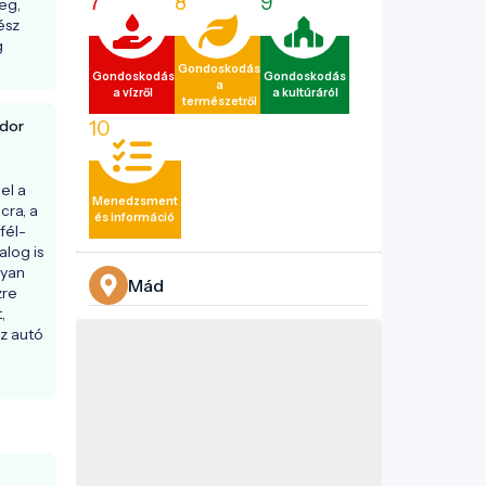
7
8
9
g, 
sz 
 
Gondoskodás
Gondoskodás
Gondoskodás
a
a vízről
a kultúráról
természetről
10
dor
l a 
Menedzsment
ra, a 
és információ
fél-
log is 
yan 
Mád
re 
 
 autó 
 