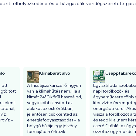
ponti elhelyezkedése és a házigazdák vendégszeretete garan
oló
Klímabarát alvó
Csepptakarék
 ott 
A friss éjszakai szellő ingyen 
Egy szállodai szobába
töltött 
van, a klímahűtés nem. Ha a 
napi törölköző- és 
 
klímát 24°C körül használod, 
ágyneműcsere több s
 jelent. 
vagy inkább kinyitod az 
liter vízbe és rengeteg
tatónál, 
ablakot az esti órákban, 
energiába kerül. Akas
íz, 
jelentősen csökkented az 
vissza a törölközőt a ta
 víz – 
energiafogyasztásodat – a 
és tedd ki a „nem kére
bolygó hálája egy jelvény 
cserét" táblát az ágyra
.
formájában érkezik.
ezzel az egy mozdulat