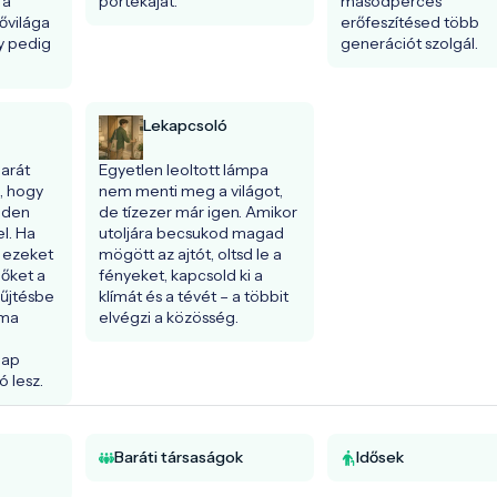
a 
portékáját.
másodperces 
ővilága 
erőfeszítésed több 
y pedig 
generációt szolgál.
Lekapcsoló
rát 
Egyetlen leoltott lámpa 
, hogy 
nem menti meg a világot, 
nden 
de tízezer már igen. Amikor 
. Ha 
utoljára becsukod magad 
 ezeket 
mögött az ajtót, oltsd le a 
őket a 
fényeket, kapcsold ki a 
űjtésbe 
klímát és a tévét – a többit 
ma 
elvégzi a közösség.
ap 
ó lesz.
Baráti társaságok
Idősek