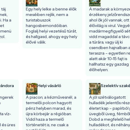
táj 
Egy hely lelke a benne élők 
A madarak a környeze
ek, 
meséiben rejlik, nem a 
érzékeny jelzőrendsze
 Ha a 
turistabuszok 
ahol ők jól vannak, ott 
et 
hangosbemondóiban. 
élővilág is virul. Vegyél
 menü 
Foglalj helyi vezetésű túrát, 
madármegfigyelő sétá
ol.
és hallgasd, ahogy egy hely 
vidd magaddal a távc
élővé válik.
a túrára, vagy ülj ki 
csendben hajnalban a
teraszra – egyetlen re
alatt akár 10-15 fajt is 
hallhatsz egy gazdag 
élőhelyen.
vándora
Helyi vásárló
Szelektív szak
engerek 
A piacon, a kézművesnél, a 
A jól szétválogatott 
 
termelői polcon hagyott 
hulladék jelentős része
 
pénz helyben marad, és 
életet kap – papírból p
a víz- 
újra körbejár a régióban. 
üvegből üveg, fémből 
 
Vidd haza a termelő 
Dobd a megfelelő hely
 és üres 
történetét is, ne csak a 
hulladékot, és néhány 