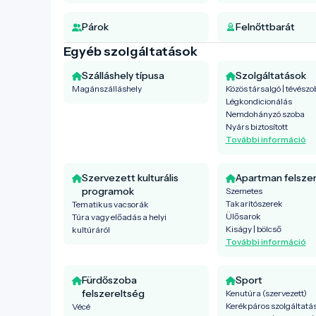
Párok
Felnőttbarát
Egyéb szolgáltatások
Szálláshely típusa
Szolgáltatások
Magánszálláshely
Közös társalgó | tévészo
Légkondicionálás
Nemdohányzó szoba
Nyárs biztosított
További információ
Szervezett kulturális
Apartman felsze
programok
Szemetes
Takarítószerek
Tematikus vacsorák
Ülősarok
Túra vagy előadás a helyi
Kiságy | bölcső
kultúráról
További információ
Fürdőszoba
Sport
felszereltség
Kenutúra (szervezett)
Kerékpáros szolgáltatá
Vécé