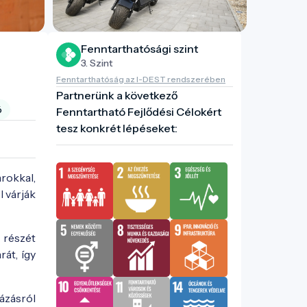
Fenntarthatósági szint
3. Szint
Fenntarthatóság az I-DEST rendszerében
Partnerünk a következő
ó
Fenntartható Fejlődési Célokért
tesz konkrét lépéseket:
rokkal,
l várják
r részét
át, így
ázásról