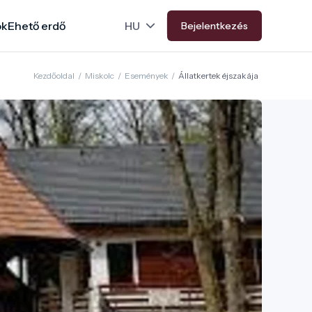
ok
Ehető erdő
Bejelentkezés
Kezdőoldal
/
Miskolc
/
Események
/
Állatkertek éjszakája