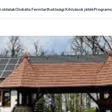
i oldalak
Globális Fenntarthatósági Kihívások játék
Program