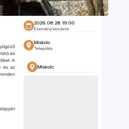
2026. 08. 28. 19:00
Esemény kezdete
Miskolc
nyűgöző
Település
tató és
őket. A
Miskolc
e és az
 minden
alapján