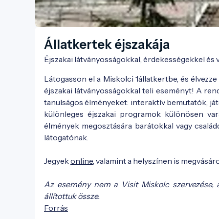
Állatkertek éjszakája
Éjszakai látványosságokkal, érdekességekkel és v
Látogasson el a Miskolci 1állatkertbe, és élvez
éjszakai látványosságokkal teli eseményt! A re
tanulságos élményeket: interaktív bemutatók, já
különleges éjszakai programok különösen varáz
élmények megosztására barátokkal vagy családd
látogatónak.
Jegyek
online
, valamint a helyszínen is megvásár
Az esemény nem a Visit Miskolc szervezése, 
állítottuk össze.
Forrás