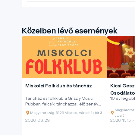
Közelben lévő események
Miskolci Folkklub és táncház
Kicsi Gesz
Csodálato
Táncház és folkklub a Grizzly Music
10 év legjobb
Pubban, felcsíki táncházzal, élő zenével
és változatos magyar néptáncokkal.
Magyarorszá
Magyarország, 3525 Miskolc, Városház tér 3
utca 5
2026. 08. 29.
2026. 11. 15. -