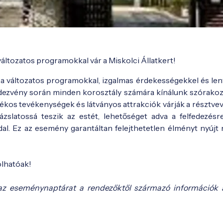
áltozatos programokkal vár a Miskolci Állatkert!
ze a változatos programokkal, izgalmas érdekességekkel és le
ndezvény során minden korosztály számára kínálunk szórakoz
tékos tevékenységek és látványos attrakciók várják a résztvev
slatossá teszik az estét, lehetőséget adva a felfedezésr
al. Ez az esemény garantáltan felejthetetlen élményt nyújt
olhatóak!
az eseménynaptárat a rendezőktől származó információk 