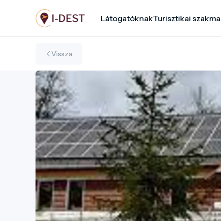
Ugrás
Látogatóknak
Turisztikai szakma
a
tartalomra
Vissza