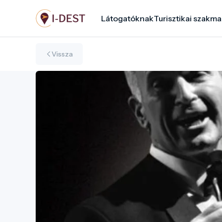
Ugrás
Látogatóknak
Turisztikai szakma
a
tartalomra
Vissza