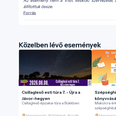
Az esemény nem a Visit Miskolc szervezése, 
állítottuk össze.
Forrás
Közelben lévő események
Csillagleső esti túra 7. - Újra a
Szépséghi
Jávor-hegyen
könyvvásár
Csillagleső éjszakai túra a Bükkben
Miskolcra ér
Alexandra
szépséghibá
könyvvásárs
Magyarország, 3526 Miskolc, Búza tér
Magyarorszá