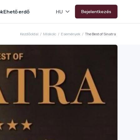
ok
Ehető erdő
Bejelentkezés
Kezdőoldal
/
Miskolc
/
Események
/
The Best of Sinatra