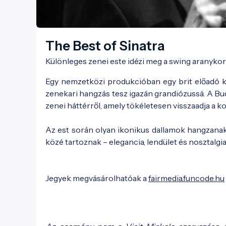
The Best of Sinatra
Különleges zenei este idézi meg a swing aranykor
Egy nemzetközi produkcióban egy brit előadó kel
zenekari hangzás tesz igazán grandiózussá. A Bu
zenei háttérről, amely tökéletesen visszaadja a ko
Az est során olyan ikonikus dallamok hangzanak
közé tartoznak – elegancia, lendület és nosztalgi
Jegyek megvásárolhatóak a
fairmedia.funcode.hu