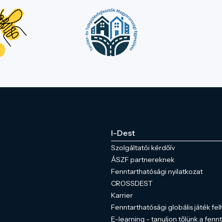
I-Dest
Szolgáltatói kérdőív
ÁSZF partnereknek
Fenntarthatósági nyilatkozat
CROSSDEST
Karrier
Fenntarthatósági globális játék fel
E-learning - tanuljon tőlünk a fenn