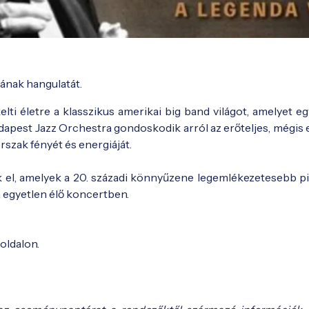
ának hangulatát.
ti életre a klasszikus amerikai big band világot, amelyet egy
dapest Jazz Orchestra gondoskodik arról az erőteljes, mégis 
rszak fényét és energiáját.
 el, amelyek a 20. századi könnyűzene legemlékezetesebb pil
a egyetlen élő koncertben.
oldalon.