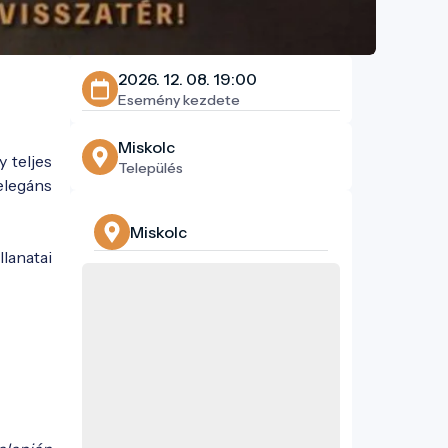
2026. 12. 08. 19:00
Esemény kezdete
Miskolc
 teljes
Település
elegáns
Miskolc
lanatai