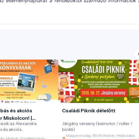
az eseménynaptárat a rendezőktől származó információk 
bás és akciós
Családi Piknik délelőtt
 Miskolcon! |
kezik az Alexandra
Járgány verseny (kismotor / roller /
 Kiadócsoport
s és akciós
bicikli)
orozata!
Magyarország, 3508 Miskolc, Hejőcsaba,
g, Miskolc, Egyetemváros