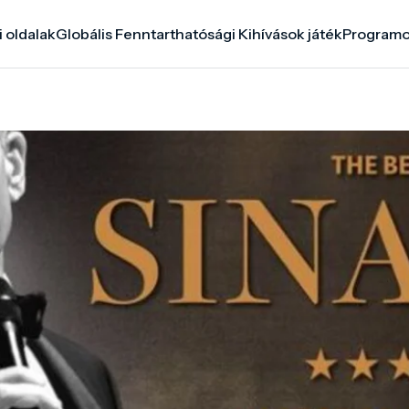
i oldalak
Globális Fenntarthatósági Kihívások játék
Program