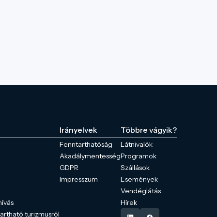
Irányelvek
Többre vágyik?
Fenntarthatóság
Látnivalók
Akadálymentesség
Programok
GDPR
Szállások
Impresszum
Események
Vendéglátás
hívás
Hírek
tartható turizmusról