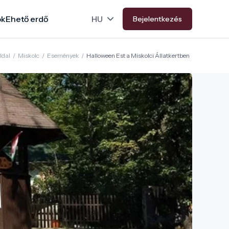
ok
Ehető erdő
Bejelentkezés
ldal
/
Miskolc
/
Események
/
Halloween Est a Miskolci Állatkertben