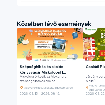
Közelben lévő események
Szépséghibás és akciós
Családi Pi
könyvvásár Miskolcon! |
Miskolcra érkezik az Alexandra
Járgány verse
Alexandra Kiadócsoport
szépséghibás és akciós
bicikli)
könyvvásársorozata!
Magyarorszá
Magyarország, Miskolc, Egyetemváros
Sütő János u
2026. 08. 15. - 2026. 08. 15.
2026. 08. 22.