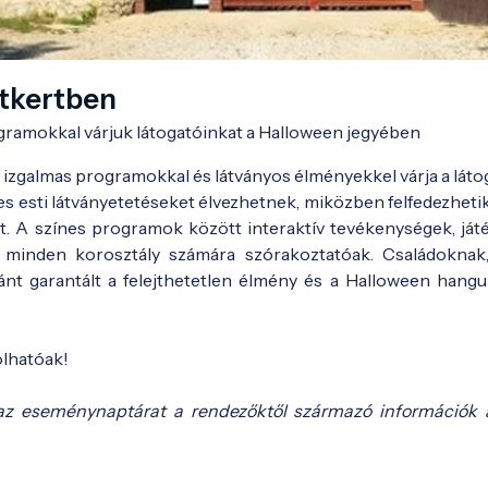
atkertben
ogramokkal várjuk látogatóinkat a Halloween jegyében
 izgalmas programokkal és látványos élményekkel várja a láto
es esti látványetetéseket élvezhetnek, miközben felfedezhetik
át. A színes programok között interaktív tevékenységek, ját
 minden korosztály számára szórakoztatóak. Családoknak,
t garantált a felejthetetlen élmény és a Halloween hangu
olhatóak!
az eseménynaptárat a rendezőktől származó információk 