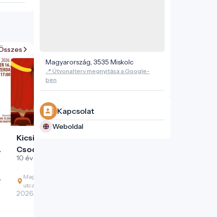
Összes
Magyarország, 3535 Miskolc
📍 Útvonalterv megnyitása a Google-
ben
Kapcsolat
Weboldal
Kicsi Gesztenye Klub -
Csodálatos emlékeink
i
10 év legjobb pillanatai
Magyarország, 3530 Miskolc, Rákóczi Ferenc
7
utca 5
2026. 11. 15. - 2026. 11. 15.