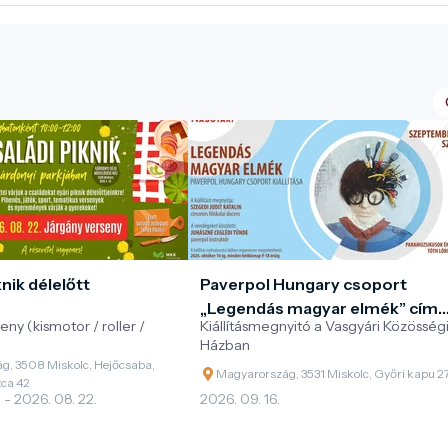
knik délelőtt
Paverpol Hungary csoport
„Legendás magyar elmék” című
ny (kismotor / roller /
Kiállításmegnyitó a Vasgyári Közösség
kiállításának megnyitója
Házban
g, 3508 Miskolc, Hejőcsaba,
Magyarország, 3531 Miskolc, Győri kapu 2
tca 42
 - 2026. 08. 22.
2026. 09. 16.