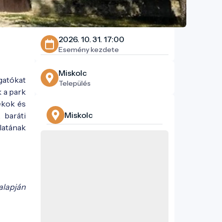
2026. 10. 31. 17:00
Esemény kezdete
Miskolc
gatókat
Település
 a park
ékok és
Miskolc
 baráti
latának
alapján