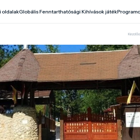
i oldalak
Globális Fenntarthatósági Kihívások játék
Program
Kezdőo