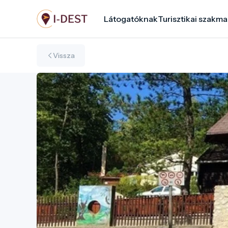
Ugrás
Látogatóknak
Turisztikai szakma
a
tartalomra
Vissza