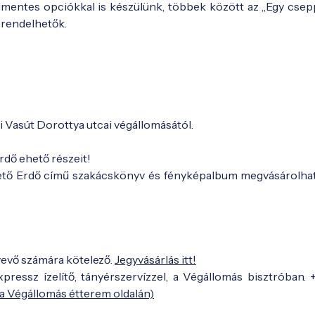
lmentes opciókkal is készülünk, többek között az „Egy csep
 rendelhetők.
ei Vasút Dorottya utcai végállomásától.
rdő ehető részeit!
Ehető Erdő című szakácskönyv és fényképalbum megvásárolhat
tvevő számára kötelező.
Jegyvásárlás itt!
pressz ízelítő, tányérszervízzel, a Végállomás bisztróban. 
 a Végállomás étterem oldalán)