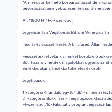
*A menüsor kérhető borpárosítással, de alkoho
bevonásával, amelyek az esemény során helyben
Ár: 11.900 Ft / Fő + szervízdíj
Jegyvásárlás a Végállomás Bitro & Wine oldalán.
Indulás és visszaérkezés: A Lillafüredi Állami Erd
Fedezzétek fel velünk a minket körülölelő bükki e
Sőt, haza is vihetitek magatokkal, ugyanis az 
emlékbe, akár ajándékba tökéletes és örök!
Jegytípusok:
1. kategória Kirándulójegy (54 db) - minden rész
2. kategória Bükk Ízei – négyfogásos Gasztroex
Ft+szervizdíj/fő (Fakultatív program,
jegyvásárlás