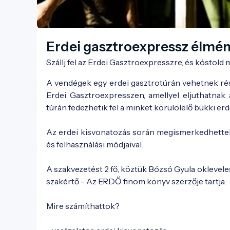
Erdei gasztroexpressz élmé
Szállj fel az Erdei Gasztroexpresszre, és kóstold
A vendégek egy erdei gasztrotúrán vehetnek rés
Erdei Gasztroexpresszen, amellyel eljuthatnak
túrán fedezhetik fel a minket körülölelő bükki erd
Az erdei kisvonatozás során megismerkedhettek
és felhasználási módjaival.
A szakvezetést 2 fő, köztük Bózsó Gyula oklevel
szakértő - Az ERDŐ finom könyv szerzője tartja.
Mire számíthattok?