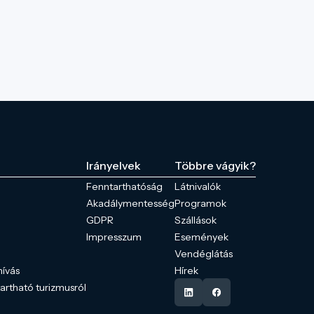
Irányelvek
Többre vágyik?
Fenntarthatóság
Látnivalók
Akadálymentesség
Programok
GDPR
Szállások
Impresszum
Események
Vendéglátás
hívás
Hírek
tartható turizmusról