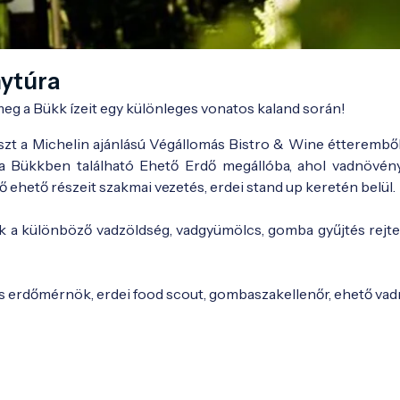
nytúra
 meg a Bükk ízeit egy különleges vonatos kaland során!
zt a Michelin ajánlású Végállomás Bistro & Wine étteremből
 a Bükkben található Ehető Erdő megállóba, ahol vadnövén
ő ehető részeit szakmai vezetés, erdei stand up keretén belül.
 a különböző vadzöldség, vadgyümölcs, gomba gyűjtés rejte
es erdőmérnök, erdei food scout, gombaszakellenőr, ehető va