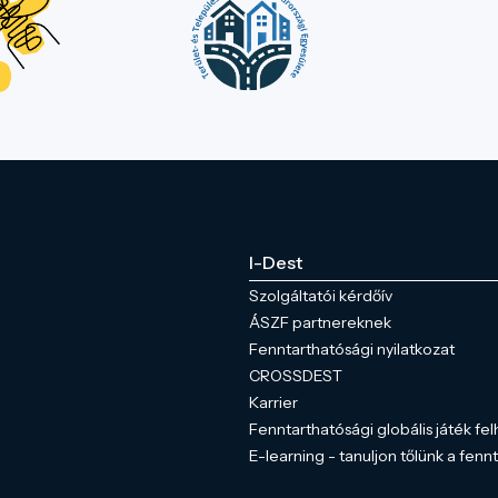
I-Dest
Szolgáltatói kérdőív
ÁSZF partnereknek
Fenntarthatósági nyilatkozat
CROSSDEST
Karrier
Fenntarthatósági globális játék fel
E-learning - tanuljon tőlünk a fenn