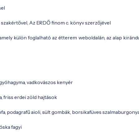
sel
 szakértővel, Az ERDŐ finom c. könyv szerzőjével
mely külön foglalható az étterem weboldalán, az alap kiránd
 kígyóhagyma, vadkovászos kenyér
a, friss erdei zöld hajtások
a, podagrafű aioli, sült gombák, borsikafüves szalmaburgony
óska fagyi