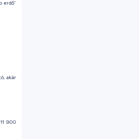
p erdő”
ó, akár
+11 900