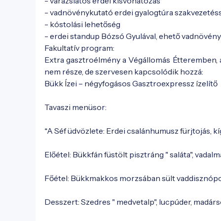
- varázslatos erdei kisvonatozás
- vadnövénykutató erdei gyalogtúra szakvezetés
- kóstolási lehetőség
- erdei standup Bózsó Gyulával, ehető vadnövény
Fakultatív program:
Extra gasztroélmény a Végállomás Étteremben, a
nem része, de szervesen kapcsolódik hozzá:
Bükk Ízei – négyfogásos Gasztroexpressz ízelítő
Tavaszi menüsor:
*A Séf üdvözlete: Erdei csalánhumusz fürjtojás,
Előétel: Bükkfán füstölt pisztráng " saláta", vadalm
Főétel: Bükkmakkos morzsában sült vaddisznópof
Desszert: Szedres " medvetalp", lucpúder, madárs