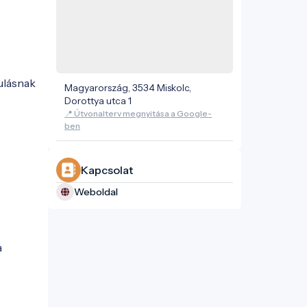
ulásnak
Magyarország, 3534 Miskolc,
Dorottya utca 1
📍 Útvonalterv megnyitása a Google-
ben
Kapcsolat
Weboldal
a