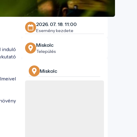
2026. 07. 18. 11:00
Esemény kezdete
Miskolc
 induló
Település
ykutató
Miskolc
lmeivel
dnövény