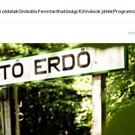
i oldalak
Globális Fenntarthatósági Kihívások játék
Program
Kez