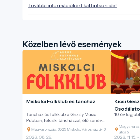
További információkért kattintson ide!
Közelben lévő események
Miskolci Folkklub és táncház
Kicsi Gesz
Csodálato
Táncház és folkklub a Grizzly Music
10 év legjobb
Pubban, felcsíki táncházzal, élő zenével
és változatos magyar néptáncokkal.
Magyarorszá
Magyarország, 3525 Miskolc, Városház tér 3
utca 5
2026. 08. 29.
2026. 11. 15. -