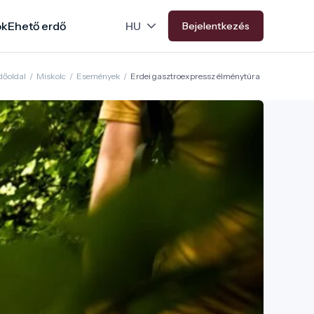
ok
Ehető erdő
Bejelentkezés
dőoldal
/
Miskolc
/
Események
/
Erdei gasztroexpressz élménytúra