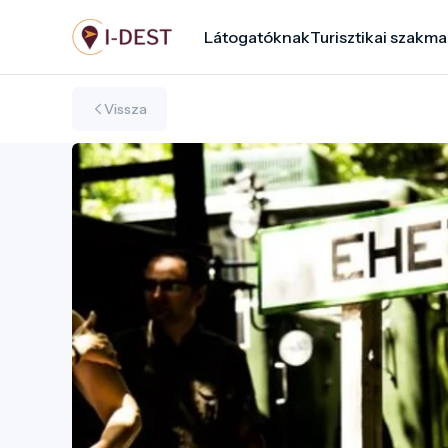
Ugrás
Látogatóknak
Turisztikai szakma
a
tartalomra
Vissza