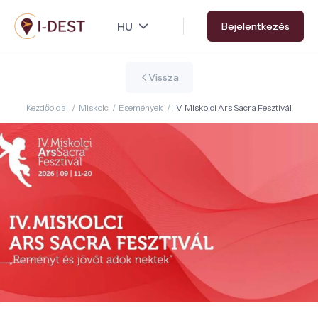
Ugrás
Bejelentkezés
a
tartalomra
Vissza
Kezdőoldal
/
Miskolc
/
Események
/
IV. Miskolci Ars Sacra Fesztivál