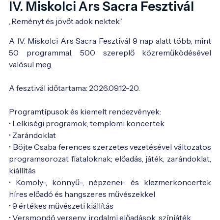
IV. Miskolci Ars Sacra Fesztivál
„Reményt és jövőt adok nektek”
A IV. Miskolci Ars Sacra Fesztivál 9 nap alatt több, mint
50 programmal, 500 szereplő közreműködésével
valósul meg.
A fesztivál időtartama: 2026.09.12-20.
Programtípusok és kiemelt rendezvények:
• Lelkiségi programok, templomi koncertek
• Zarándoklat
• Böjte Csaba ferences szerzetes vezetésével változatos
programsorozat fiataloknak; előadás, játék, zarándoklat,
kiállítás
• Komoly-, könnyű-, népzenei- és klezmerkoncertek
híres előadó és hangszeres művészekkel
• 9 értékes művészeti kiállítás
• Versmondó verseny, irodalmi előadások, színjáték