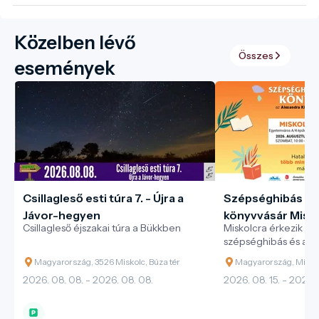
Közelben lévő
Összes
események
Csillagleső esti túra 7. - Újra a
Szépséghibás és
Jávor-hegyen
könyvvásár Misko
Csillagleső éjszakai túra a Bükkben
Miskolcra érkezik az
Alexandra Kiadó
szépséghibás és akc
könyvvásársorozata!
Magyarország, 3526 Miskolc, Búza tér
Magyarország, Misko
2026. 08. 08. - 2026. 08. 08.
2026. 08. 15. - 2026. 