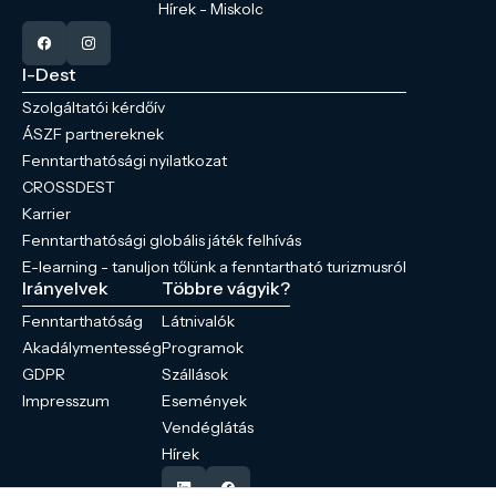
Hírek - Miskolc
I-Dest
Szolgáltatói kérdőív
ÁSZF partnereknek
Fenntarthatósági nyilatkozat
CROSSDEST
Karrier
Fenntarthatósági globális játék felhívás
E-learning - tanuljon tőlünk a fenntartható turizmusról
Irányelvek
Többre vágyik?
Fenntarthatóság
Látnivalók
Akadálymentesség
Programok
GDPR
Szállások
Impresszum
Események
Vendéglátás
Hírek