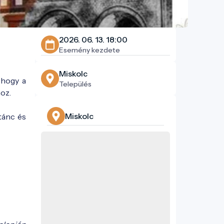
2026. 06. 13. 18:00
Esemény kezdete
Miskolc
 hogy a
Település
oz.
Miskolc
tánc és