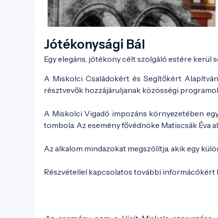
Jótékonysági Bál
Egy elegáns, jótékony célt szolgáló estére kerül 
A Miskolci Családokért és Segítőkért Alapítvá
résztvevők hozzájáruljanak közösségi programo
A Miskolci Vigadó impozáns környezetében egy e
tombola. Az esemény fővédnöke Matiscsák Éva a
Az alkalom mindazokat megszólítja, akik egy külö
Részvétellel kapcsolatos további informácókért 