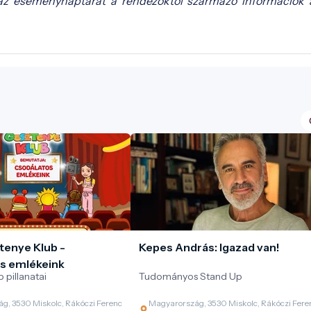
az eseménynaptárat a rendezőktől származó információk 
tenye Klub -
Kepes András: Igazad van!
s emlékeink
 pillanatai
Tudományos Stand Up
g, 3530 Miskolc, Rákóczi Ferenc
Magyarország, 3530 Miskolc, Rákóczi Fere