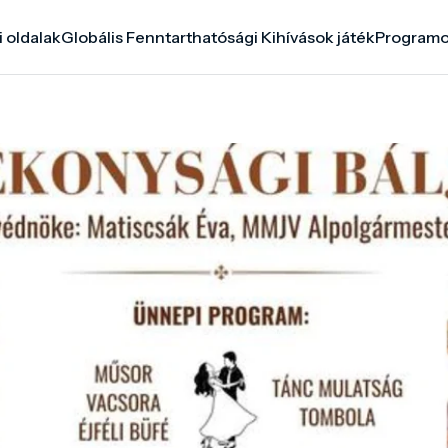
i oldalak
Globális Fenntarthatósági Kihívások játék
Program