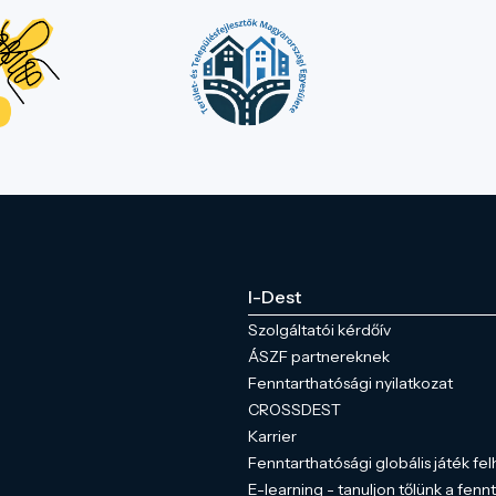
I-Dest
Szolgáltatói kérdőív
ÁSZF partnereknek
Fenntarthatósági nyilatkozat
CROSSDEST
Karrier
Fenntarthatósági globális játék fel
E-learning - tanuljon tőlünk a fenn