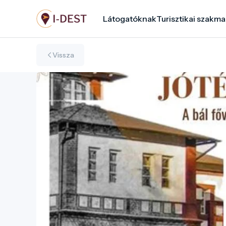
Ugrás
Látogatóknak
Turisztikai szakma
a
tartalomra
Vissza