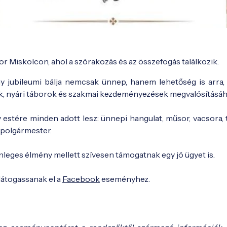
sor Miskolcon, ahol a szórakozás és az összefogás találkozik.
ny jubileumi bálja nemcsak ünnep, hanem lehetőség is arra,
k, nyári táborok és szakmai kezdeményezések megvalósításáh
stére minden adott lesz: ünnepi hangulat, műsor, vacsora, 
lpolgármester.
nleges élmény mellett szívesen támogatnak egy jó ügyet is.
látogassanak el a
Facebook
eseményhez.