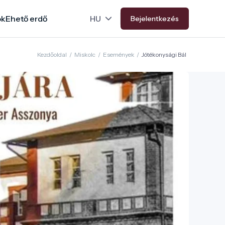
ok
Ehető erdő
Bejelentkezés
Kezdőoldal
/
Miskolc
/
Események
/
Jótékonysági Bál