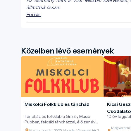
Az esemény nem a Visit Miskolc szervezése, 
állítottuk össze.
Forrás
Közelben lévő események
Miskolci Folkklub és táncház
Kicsi Gesz
Csodálato
Táncház és folkklub a Grizzly Music
10 év legjobb
Pubban, felcsíki táncházzal, élő zenével
és változatos magyar néptáncokkal.
Magyarorszá
Magyarország, 3525 Miskolc, Városház tér 3