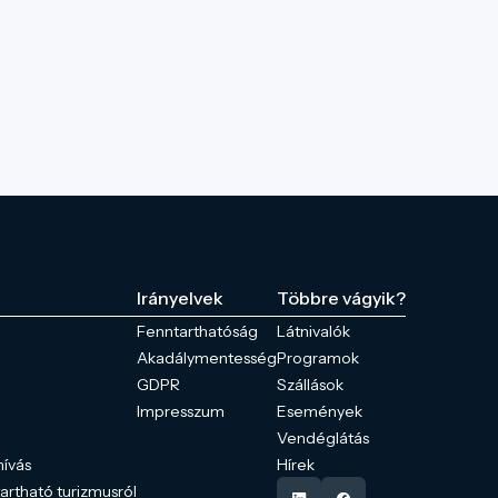
Irányelvek
Többre vágyik?
Fenntarthatóság
Látnivalók
Akadálymentesség
Programok
GDPR
Szállások
Impresszum
Események
Vendéglátás
hívás
Hírek
tartható turizmusról