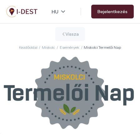
Ugrás
Bejelentkezés
a
tartalomra
Vissza
Kezdőoldal
/
Miskolc
/
Események
/
Miskolci Termelői Nap