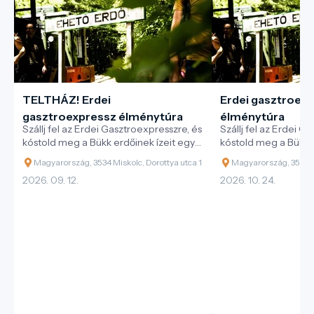
TELTHÁZ! Erdei
Erdei gasztroex
gasztroexpressz élménytúra
élménytúra
Szállj fel az Erdei Gasztroexpresszre, és
Szállj fel az Erdei G
kóstold meg a Bükk erdőinek ízeit egy
kóstold meg a Bükk e
különleges vonatos kaland során!
különleges vonatos 
Magyarország, 3534 Miskolc, Dorottya utca 1
Magyarország, 3534 Mi
2026. 09. 12.
2026. 10. 24.