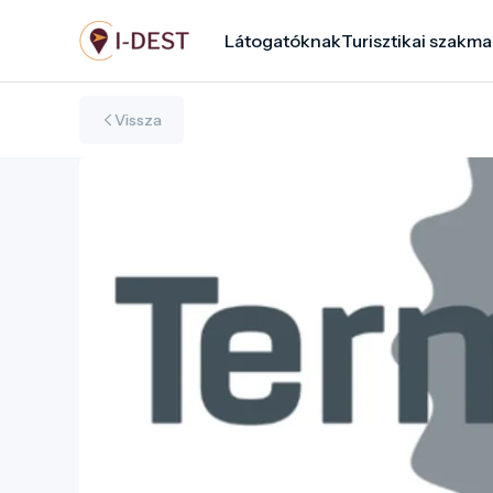
Ugrás
Látogatóknak
Turisztikai szakma
a
tartalomra
Vissza