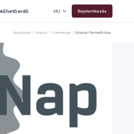
ok
Ehető erdő
Bejelentkezés
Kezdőoldal
/
Miskolc
/
Események
/
Miskolci Termelői Nap