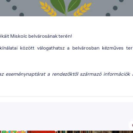
ékáit Miskolc belvárosának terén!
ínálatai között válogathatsz a belvárosban kézműves te
az eseménynaptárat a rendezőktől származó információk 