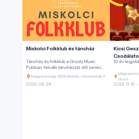
Miskolci Folkklub és táncház
Kicsi Gesz
Csodálato
Táncház és folkklub a Grizzly Music
10 év legjobb
Pubban, felcsíki táncházzal, élő zenével
és változatos magyar néptáncokkal.
Magyarorszá
Magyarország, 3525 Miskolc, Városház tér 3
utca 5
2026. 08. 29.
2026. 11. 15. -