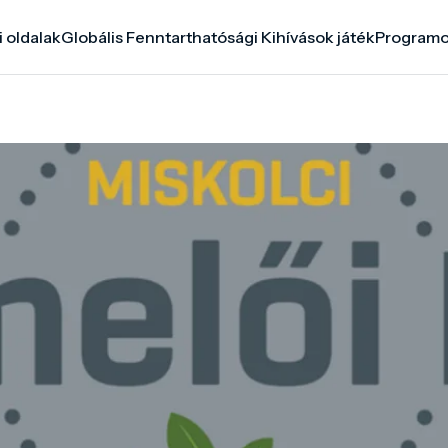
i oldalak
Globális Fenntarthatósági Kihívások játék
Program