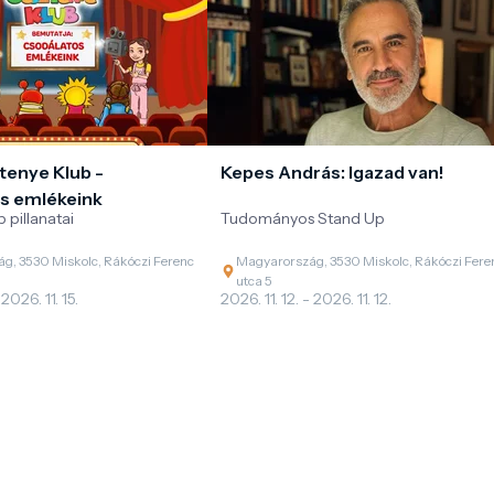
tenye Klub -
Kepes András: Igazad van!
s emlékeink
 pillanatai
Tudományos Stand Up
g, 3530 Miskolc, Rákóczi Ferenc
Magyarország, 3530 Miskolc, Rákóczi Fere
utca 5
 2026. 11. 15.
2026. 11. 12. - 2026. 11. 12.