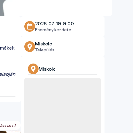
2026. 07. 19. 9:00
Esemény kezdete
Miskolc
rmékek,
Település
Miskolc
alapján
Összes