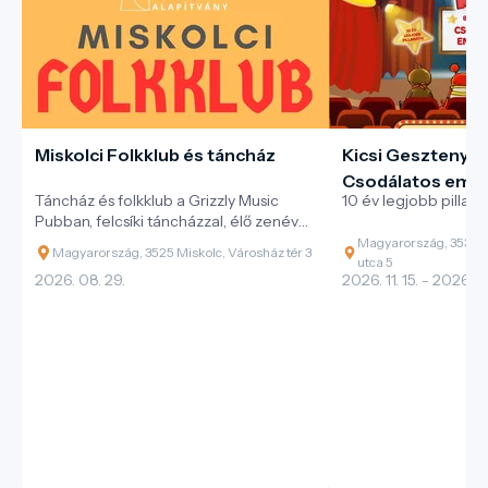
Miskolci Folkklub és táncház
Kicsi Gesztenye 
Csodálatos emlé
Táncház és folkklub a Grizzly Music
10 év legjobb pillana
Pubban, felcsíki táncházzal, élő zenével
és változatos magyar néptáncokkal.
Magyarország, 3530 M
Magyarország, 3525 Miskolc, Városház tér 3
utca 5
2026. 08. 29.
2026. 11. 15. - 2026. 11.