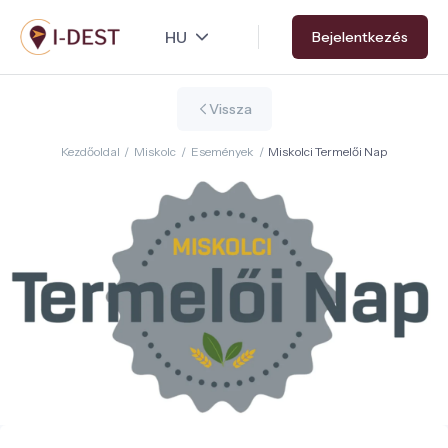
Ugrás
Bejelentkezés
a
tartalomra
Vissza
Kezdőoldal
/
Miskolc
/
Események
/
Miskolci Termelői Nap