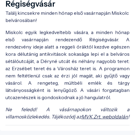
Régiségvásár
Találj kincsekre minden hónap első vasárnapján Miskolc 
belvárosában!
Miskolc egyik legkedveltebb vására, a minden hónap
első vasárnapján rendezendő Régiségvásár. A
rendezvény ideje alatt a reggeli óráktól kezdve egészen
kora délutánig antikvitások sokasága lepi el a belváros
sétálóutcáját, a Déryné utcát és néhány nagyobb teret:
az Erzsébet teret és a Városház teret is. A programon
nem feltétlenül csak az érzi jól magát, aki gyűjtő vagy
vásárol. A rengeteg, múltbéli emlék és tárgy
látványosságként is lenyűgöző. A vásári forgatagban
utcazenészek is gondoskodnak a jó hangulatról.
Ne feledd! A vásárnapokon változik a
villamosközlekedés. Tájékozódj az
MVK Zrt. weboldalán
!