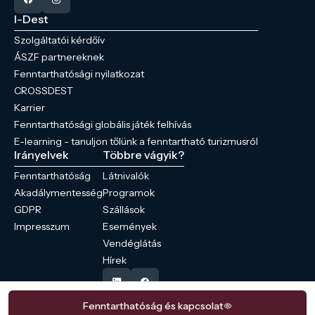
I-Dest
Szolgáltatói kérdőív
ÁSZF partnereknek
Fenntarthatósági nyilatkozat
CROSSDEST
Karrier
Fenntarthatósági globális játék felhívás
E-learning - tanuljon tőlünk a fenntartható turizmusról
Irányelvek
Többre vágyik?
Fenntarthatóság
Látnivalók
Akadálymentesség
Programok
GDPR
Szállások
Impresszum
Események
Vendéglátás
Hírek
Fenntarthatóság és kapcsolat