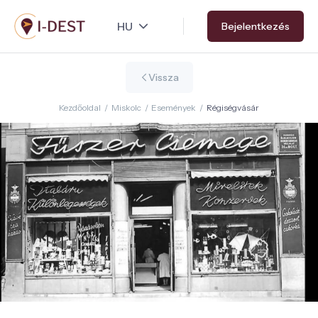
Ugrás
Bejelentkezés
a
tartalomra
Vissza
Kezdőoldal
/
Miskolc
/
Események
/
Régiségvásár