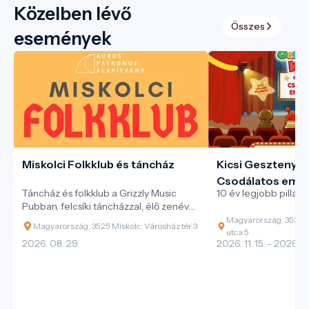
Közelben lévő
Összes
események
Miskolci Folkklub és táncház
Kicsi Gesztenye 
Csodálatos emlé
Táncház és folkklub a Grizzly Music
10 év legjobb pillana
Pubban, felcsíki táncházzal, élő zenével
és változatos magyar néptáncokkal.
Magyarország, 3530 M
Magyarország, 3525 Miskolc, Városház tér 3
utca 5
2026. 08. 29.
2026. 11. 15. - 2026. 11.