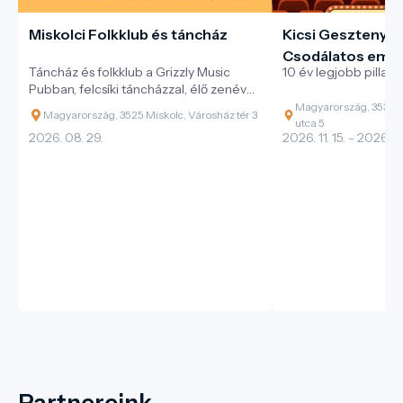
Miskolci Folkklub és táncház
Kicsi Gesztenye 
Csodálatos emlé
Táncház és folkklub a Grizzly Music
10 év legjobb pillana
Pubban, felcsíki táncházzal, élő zenével
és változatos magyar néptáncokkal.
Magyarország, 3530 M
Magyarország, 3525 Miskolc, Városház tér 3
utca 5
2026. 08. 29.
2026. 11. 15. - 2026. 11.