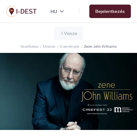
Ugrás
Bejelentkezés
a
tartalomra
Vissza
Kezdőoldal
/
Miskolc
/
Események
/
Zene: John Williams