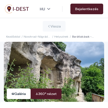
Ugrás
Bejelentkezés
a
tartalomra
Vissza
Kezdőoldal
/
Novohrad-Nógrád
/
Helyszínek
/
Barátlakások -
Geopark
remetebarlang
Galéria
360° nézet