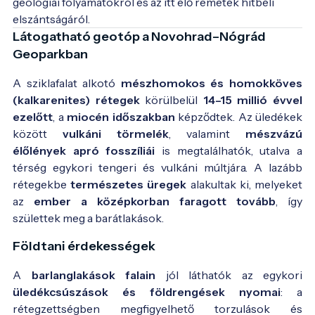
geológiai folyamatokról és az itt élő remeték hitbéli 
elszántságáról.
Látogatható geotóp a Novohrad–Nógrád
Geoparkban
A sziklafalat alkotó
mészhomokos és homokköves
(kalkarenites) rétegek
körülbelül
14–15 millió évvel
ezelőtt
, a
miocén időszakban
képződtek. Az üledékek
között
vulkáni törmelék
, valamint
mészvázú
élőlények apró fosszíliái
is megtalálhatók, utalva a
térség egykori tengeri és vulkáni múltjára. A lazább
rétegekbe
természetes üregek
alakultak ki, melyeket
az
ember a középkorban faragott tovább
, így
születtek meg a barátlakások.
Földtani érdekességek
A
barlanglakások falain
jól láthatók az egykori
üledékcsúszások és földrengések nyomai
: a
rétegzettségben megfigyelhető torzulások és