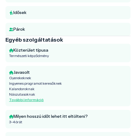
Idősek
Párok
Egyéb szolgáltatások
Közterület típusa
Természeti képződmény
Javasolt
Gyerekeknek
Ingyenes programot keresőknek
Kalandoroknak
Nászutasoknak
További információ
Milyen hosszú időt lehet itt eltölteni?
3-4 órát