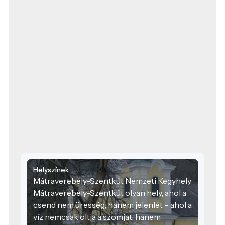
Helyszínek
Mátraverebély-Szentkút Nemzeti Kegyhely
Mátraverebély-Szentkút olyan hely, ahol a
csend nem üresség, hanem jelenlét – ahol a
víz nemcsak oltja a szomjat, hanem