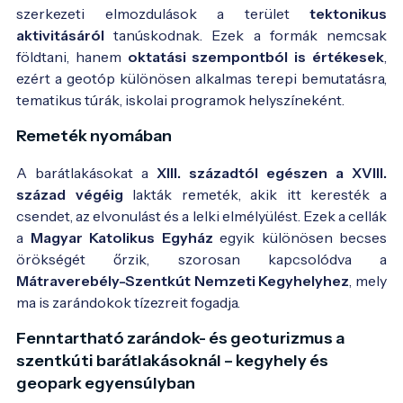
szerkezeti elmozdulások a terület
tektonikus
aktivitásáról
tanúskodnak. Ezek a formák nemcsak
földtani, hanem
oktatási szempontból is értékesek
,
ezért a geotóp különösen alkalmas terepi bemutatásra,
tematikus túrák, iskolai programok helyszíneként.
Remeték nyomában
A barátlakásokat a
XIII. századtól egészen a XVIII.
század végéig
lakták remeték, akik itt keresték a
csendet, az elvonulást és a lelki elmélyülést. Ezek a cellák
a
Magyar Katolikus Egyház
egyik különösen becses
örökségét őrzik, szorosan kapcsolódva a
Mátraverebély-Szentkút Nemzeti Kegyhelyhez
, mely
ma is zarándokok tízezreit fogadja.
Fenntartható zarándok- és geoturizmus a
szentkúti barátlakásoknál – kegyhely és
geopark egyensúlyban