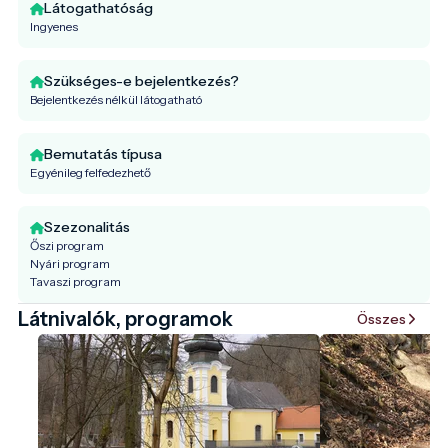
Látogathatóság
Ingyenes
Szükséges-e bejelentkezés?
Bejelentkezés nélkül látogatható
Bemutatás típusa
Egyénileg felfedezhető
Szezonalitás
Őszi program
Nyári program
Tavaszi program
Látnivalók, programok
Összes