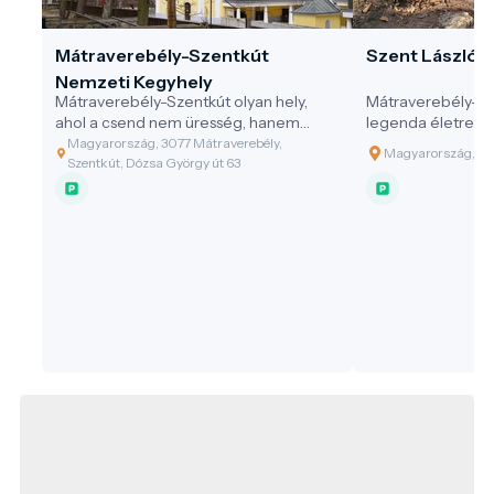
Mátraverebély-Szentkút
Szent László 
Nemzeti Kegyhely
Mátraverebély-Szentkút olyan hely,
Mátraverebély-Sz
ahol a csend nem üresség, hanem
legenda életre kel
jelenlét – ahol a víz nemcsak oltja a
jövő egyszerre fak
Magyarország, 3077 Mátraverebély,
Magyarország, 30
szomjat, hanem megnyitja a lelket is.
látogatás valóban
Szentkút, Dózsa György út 63
Egy zarándokhely, amely egyszerre őrzi
önmagadban, a k
a múltat, formálja a jelent, és
természetben is.
felelősséget vállal a jövőért – méltó
célpontja a fenntartható és értékalapú
turizmusnak.