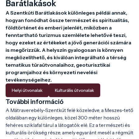
Barátlakások
A Szentkúti Barátlakások különleges példái annak, 
hogyan fonódhat össze természet és spiritualitás, 
földtörténet és emberi jelenlét, miközben a 
fenntartható turizmus szemlélete lehetővé teszi, 
hogy ezeket az értékeket a jövő generációi számára 
is megőrizzük. A helyszín gyalogosan is könnyen 
megközelíthető, és kiválóan integrálható a térség 
tematikus túraútvonalaihoz, geoturisztikai 
programjaihoz és környezeti nevelési 
tevékenységeihez.
Helyi útvonalak
Kulturális útvonalak
További információ
A Mátraverebély-Szentkút felé közeledve, a Meszes-tető 
oldalában egy különleges, közel 300 méter hosszú 
fehéres sziklafal tárul a látogatók elé. Ez a természeti és 
kulturális örökség része, amely egyaránt mesél a régmúlt 