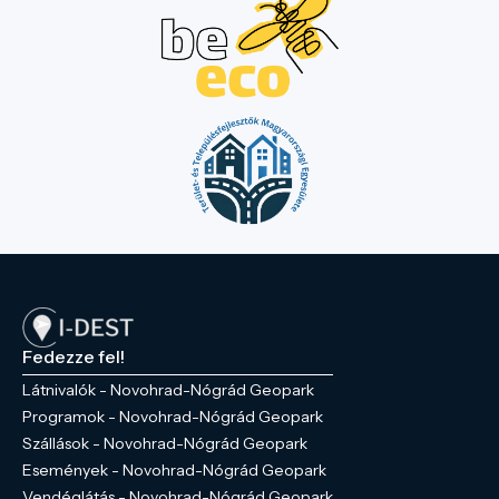
Fedezze fel!
Látnivalók - Novohrad-Nógrád Geopark
Programok - Novohrad-Nógrád Geopark
Szállások - Novohrad-Nógrád Geopark
Események - Novohrad-Nógrád Geopark
Vendéglátás - Novohrad-Nógrád Geopark