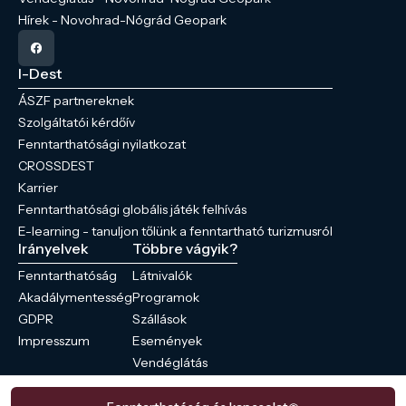
Hírek - Novohrad-Nógrád Geopark
I-Dest
ÁSZF partnereknek
Szolgáltatói kérdőív
Fenntarthatósági nyilatkozat
CROSSDEST
Karrier
Fenntarthatósági globális játék felhívás
E-learning - tanuljon tőlünk a fenntartható turizmusról
Irányelvek
Többre vágyik?
Fenntarthatóság
Látnivalók
Akadálymentesség
Programok
GDPR
Szállások
Impresszum
Események
Vendéglátás
Hírek