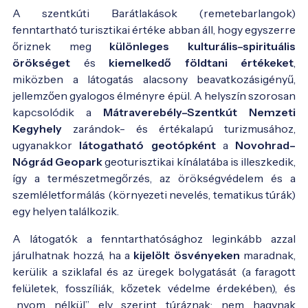
A szentkúti Barátlakások (remetebarlangok)
fenntartható turisztikai értéke abban áll, hogy egyszerre
őriznek meg
különleges kulturális–spirituális
örökséget
és
kiemelkedő földtani értékeket
,
miközben a látogatás alacsony beavatkozásigényű,
jellemzően gyalogos élményre épül. A helyszín szorosan
kapcsolódik a
Mátraverebély–Szentkút Nemzeti
Kegyhely
zarándok- és értékalapú turizmusához,
ugyanakkor
látogatható geotópként
a
Novohrad–
Nógrád Geopark
geoturisztikai kínálatába is illeszkedik,
így a természetmegőrzés, az örökségvédelem és a
szemléletformálás (környezeti nevelés, tematikus túrák)
egy helyen találkozik.
A látogatók a fenntarthatósághoz leginkább azzal
járulhatnak hozzá, ha a
kijelölt ösvényeken
maradnak,
kerülik a sziklafal és az üregek bolygatását (a faragott
felületek, fosszíliák, kőzetek védelme érdekében), és
„nyom nélkül” elv szerint túráznak: nem hagynak