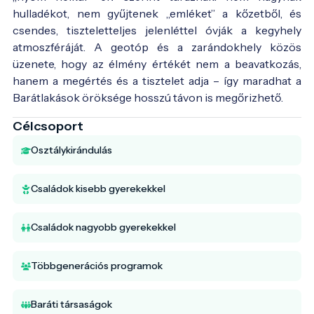
hulladékot, nem gyűjtenek „emléket” a kőzetből, és
csendes, tiszteletteljes jelenléttel óvják a kegyhely
atmoszféráját. A geotóp és a zarándokhely közös
üzenete, hogy az élmény értékét nem a beavatkozás,
hanem a megértés és a tisztelet adja – így maradhat a
Barátlakások öröksége hosszú távon is megőrizhető.
Célcsoport
Osztálykirándulás
Családok kisebb gyerekekkel
Családok nagyobb gyerekekkel
Többgenerációs programok
Baráti társaságok