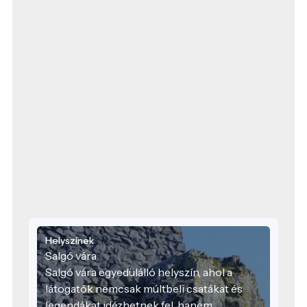
Helyszínek
Salgó vára
Salgó vára egyedülálló helyszín, ahol a
látogatók nemcsak múltbeli csatákat és
legendákat idézhetnek fel, hanem