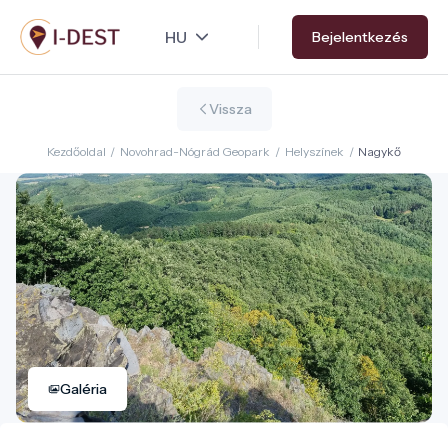
Ugrás
Bejelentkezés
a
tartalomra
Vissza
Kezdőoldal
/
Novohrad-Nógrád Geopark
/
Helyszínek
/
Nagykő
Galéria