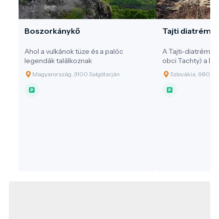
Boszorkánykő
Tajti diatréma
Ahol a vulkánok tüze és a palóc
A Tajti-diatréma (
legendák találkoznak
obci Tachty) a Dé
magyar határ köz
Magyarország, 3100 Salgótarján
Szlovákia, 980 34 
(magyarul: Tajti)
található. Ez a k
Pannon térség vul
tanúja.