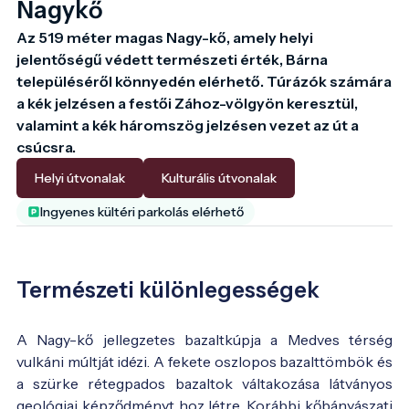
Nagykő
Az 519 méter magas Nagy-kő, amely helyi 
jelentőségű védett természeti érték, Bárna 
településéről könnyedén elérhető. Túrázók számára 
a kék jelzésen a festői Zához-völgyön keresztül, 
valamint a kék háromszög jelzésen vezet az út a 
csúcsra.
Helyi útvonalak
Kulturális útvonalak
Ingyenes kültéri parkolás elérhető
Természeti különlegességek
A Nagy-kő jellegzetes bazaltkúpja a Medves térség
vulkáni múltját idézi. A fekete oszlopos bazalttömbök és
a szürke rétegpados bazaltok váltakozása látványos
geológiai képződményt hoz létre. Korábbi kőbányászati