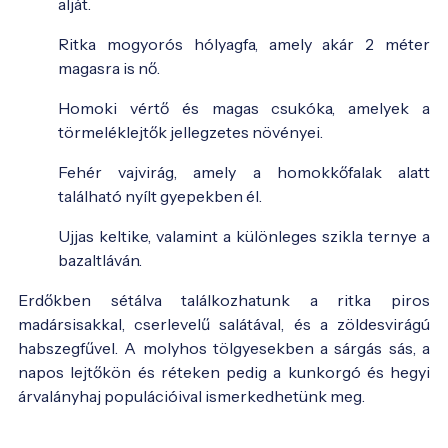
alját.
Ritka mogyorós hólyagfa, amely akár 2 méter
magasra is nő.
Homoki vértő és magas csukóka, amelyek a
törmeléklejtők jellegzetes növényei.
Fehér vajvirág, amely a homokkőfalak alatt
található nyílt gyepekben él.
Ujjas keltike, valamint a különleges szikla ternye a
bazaltláván.
Erdőkben sétálva találkozhatunk a ritka piros
madársisakkal, cserlevelű salátával, és a zöldesvirágú
habszegfűvel. A molyhos tölgyesekben a sárgás sás, a
napos lejtőkön és réteken pedig a kunkorgó és hegyi
árvalányhaj populációival ismerkedhetünk meg.