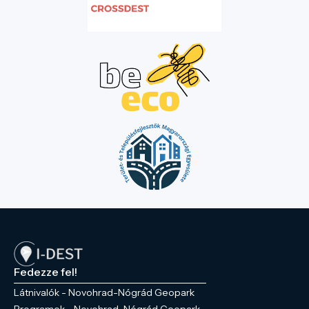
Fedezze fel!
Látnivalók - Novohrad-Nógrád Geopark
Programok - Novohrad-Nógrád Geopark