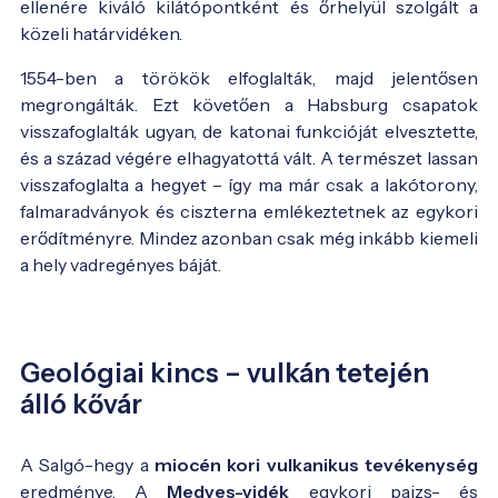
ellenére kiváló kilátópontként és őrhelyül szolgált a
közeli határvidéken.
1554-ben a törökök elfoglalták, majd jelentősen
megrongálták. Ezt követően a Habsburg csapatok
visszafoglalták ugyan, de katonai funkcióját elvesztette,
és a század végére elhagyatottá vált. A természet lassan
visszafoglalta a hegyet – így ma már csak a lakótorony,
falmaradványok és ciszterna emlékeztetnek az egykori
erődítményre. Mindez azonban csak még inkább kiemeli
19. századi metszet a várról - Fotó:
Vasárnapi
a hely vadregényes báját.
Újság
Geológiai kincs – vulkán tetején
álló kővár
A Salgó-hegy a
miocén kori vulkanikus tevékenység
eredménye. A
Medves-vidék
egykori pajzs- és