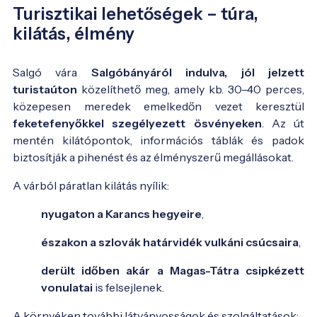
Turisztikai lehetőségek – túra,
kilátás, élmény
Salgó vára
Salgóbányáról indulva, jól jelzett
turistaúton
közelíthető meg, amely kb. 30–40 perces,
közepesen meredek emelkedőn vezet keresztül
feketefenyőkkel szegélyezett ösvényeken
. Az út
mentén kilátópontok, információs táblák és padok
biztosítják a pihenést és az élményszerű megállásokat.
A várból páratlan kilátás nyílik:
nyugaton a Karancs hegyeire
,
északon a szlovák határvidék vulkáni csúcsaira
,
derült időben akár a Magas-Tátra csipkézett
vonulatai
is felsejlenek.
A környéken további látványosságok és szolgáltatások: