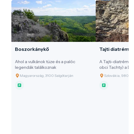
Boszorkánykő
Tajti diatréma
Ahol a vulkánok tüze és a palóc
A Tajti-diatréma (
legendák találkoznak
obci Tachty) a Dé
magyar határ köz
Magyarország, 3100 Salgótarján
Szlovákia, 980 34 
(magyarul: Tajti)
található. Ez a k
Pannon térség vul
tanúja.