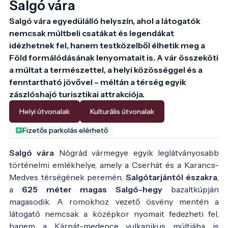
Salgó vára
Salgó vára egyedülálló helyszín, ahol a látogatók 
nemcsak múltbeli csatákat és legendákat 
idézhetnek fel, hanem testközelből élhetik meg a 
Föld formálódásának lenyomatait is. A vár összeköti 
a múltat a természettel, a helyi közösséggel és a 
fenntartható jövővel – méltán a térség egyik 
zászlóshajó turisztikai attrakciója.
Helyi útvonalak
Kulturális útvonalak
Fizetős parkolás elérhető
Salgó vára
Nógrád vármegye egyik leglátványosabb
történelmi emlékhelye, amely a Cserhát és a Karancs-
Medves térségének peremén,
Salgótarjántól északra
,
a
625 méter magas Salgó-hegy
bazaltkúpján
magasodik. A romokhoz vezető ösvény mentén a
látogató nemcsak a középkor nyomait fedezheti fel,
hanem a Kárpát-medence vulkanikus múltjába is