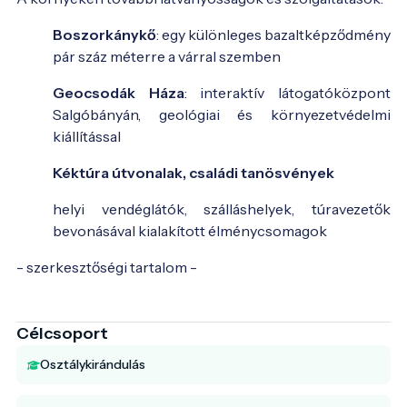
Boszorkánykő
: egy különleges bazaltképződmény
pár száz méterre a várral szemben
Geocsodák Háza
: interaktív látogatóközpont
Salgóbányán, geológiai és környezetvédelmi
kiállítással
Kéktúra útvonalak, családi tanösvények
helyi vendéglátók, szálláshelyek, túravezetők
bevonásával kialakított élménycsomagok
- szerkesztőségi tartalom -
Célcsoport
Osztálykirándulás