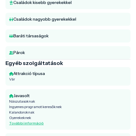
Családok kisebb gyerekekkel
Családok nagyobb gyerekekkel
Baráti társaságok
Párok
Egyéb szolgáltatások
Attrakció típusa
Vár
Javasolt
Nászutasoknak
Ingyenes programot keresőknek
Kalandoroknak
Gyerekeknek
További információ