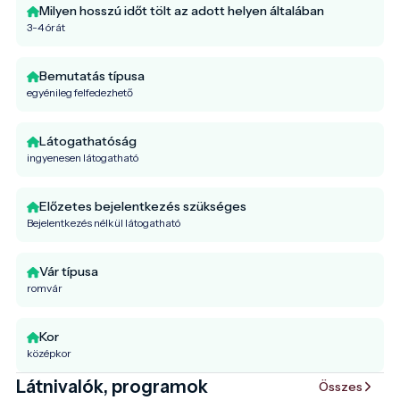
Milyen hosszú időt tölt az adott helyen általában
3-4 órát
Bemutatás típusa
egyénileg felfedezhető
Látogathatóság
ingyenesen látogatható
Előzetes bejelentkezés szükséges
Bejelentkezés nélkül látogatható
Vár típusa
romvár
Kor
középkor
Látnivalók, programok
Összes