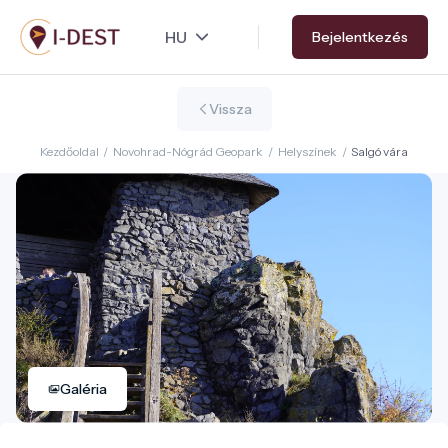
Ugrás
Bejelentkezés
a
tartalomra
Vissza
Kezdőoldal
/
Novohrad-Nógrád Geopark
/
Helyszínek
/
Salgó vára
Galéria