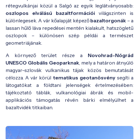
rétegvulkánjai közül a Salgó az egyik leglátványosabb:
oszlopos elválású bazaltformációi
világszinten is
különlegesek. A vár kőalapját képező
bazaltorgonák
– a
lassan hűlő láva repedései mentén kialakult, hatszögletű
oszlopok – különösen szép példái a természet
geometriájának.
A környező terület része a
Novohrad–Nógrád
UNESCO Globális Geoparknak
, mely a határon átnyúló
magyar–szlovák vulkanikus tájak közös bemutatását
célozza. A vár körül
tematikus geotanösvény
segíti a
látogatókat a földtani jelenségek értelmezésében:
tájékoztató táblák, vulkanológiai ábrák és mobil-
applikációs támogatás révén bárki elmélyülhet a
bazaltvidék titkaiban.