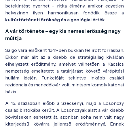
betekintést nyerhet – ritka élmény, amikor egyetlen
helyszínen ilyen harmonikusan fonódik össze a
kultúrtörténeti örökség és a geológiai érték
.
A vár története – egy kis nemesi erősség nagy
múltja
Salgó vára elsőként 1341-ben bukkan fel írott forrásban.
Ekkor már állt az a kisebb, de stratégiailag kiválóan
elhelyezett erődítmény, amelyet vélhetően a Kacsics
nemzetség emeltetett a tatárjárást követő várépítési
hullám idején. Funkcióját tekintve inkább családi
rezidencia és menedékvár volt, mintsem komoly katonai
bázis.
A 15. században előbb a Szécsényi, majd a Losonczy
család birtokába került. A Losonczyak alatt a vár kisebb
bővítéseken eshetett át, azonban soha nem vált nagy
kiterjedésű kővárra jellemző erődítménnyé. Ennek