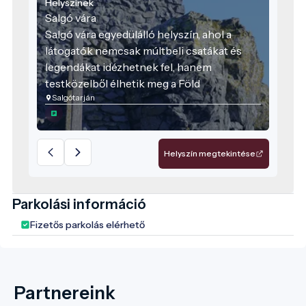
Helyszínek
Salgó vára
Salgó vára egyedülálló helyszín, ahol a
látogatók nemcsak múltbeli csatákat és
legendákat idézhetnek fel, hanem
testközelből élhetik meg a Föld
Salgótarján
formálódásának lenyomatait is. A vár
összeköti a múltat a természettel, a helyi
közösséggel és a fenntartható jövővel –
méltán a térség egyik zászlóshajó
Helyszín megtekintése
turisztikai attrakciója.
Parkolási információ
Fizetős parkolás elérhető
Partnereink